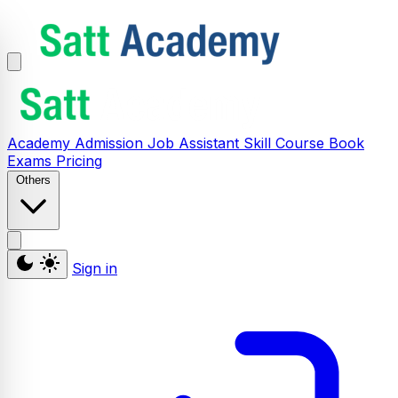
Academy
Admission
Job Assistant
Skill
Course
Book
Exams
Pricing
Others
Sign in