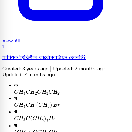
View All
1.
সর্বাধিক স্থিতিশীল কার্বোক্যাটায়ন কোনটি?
Created: 3 years ago |
Updated: 7 months ago
Updated: 7 months ago
ক
C
H
3
C
H
2
C
H
2
C
H
2
C
H
C
H
C
H
C
H
3
2
2
2
খ
C
H
3
C
H
(
C
H
3
)
B
r
(
)
C
H
C
H
C
H
B
r
3
3
গ
C
H
3
C
(
C
H
3
)
2
B
r
(
)
C
H
C
C
H
B
r
3
3
2
ঘ
(
C
H
3
)
2
C
C
H
2
C
H
3