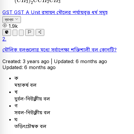
(
)
C
H
C
C
H
C
H
3
2
3
2
GST
GST A Unit
রসায়ন
মৌলের পর্যায়বৃত্ত ধর্ম সমূহ
ব্যাখ্যা
1.9k
2.
মৌলিক বলগুলোর মধ্যে সর্বাপেক্ষা শক্তিশালী বল কোনটি?
Created: 3 years ago |
Updated: 6 months ago
Updated: 6 months ago
ক
মহাকর্ষ বল
খ
দুর্বল-নিউক্লীয় বল
গ
সবল-নিউক্লীয় বল
ঘ
তড়িৎচৌম্বক বল