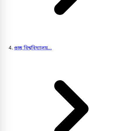
গুচ্ছ বিশ্ববিদ্যালয়…