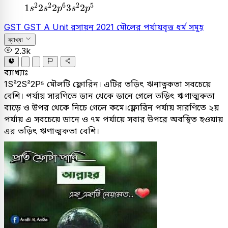
1
s
2
2
s
2
2
p
6
3
s
2
2
p
5
2
2
6
2
5
1
2
2
3
2
s
s
p
s
p
GST
GST A Unit
রসায়ন
2021
মৌলের পর্যায়বৃত্ত ধর্ম সমূহ
ব্যাখ্যা
2.3k
ব্যাখ্যাঃ
1S²2S²2P⁵ মৌলটি ফ্লোরিন। এটির তড়িৎ ঋনাত্নকতা সবচেয়ে
বেশি। পর্যায় সারণিতে ডান থেকে ডানে গেলে তড়িৎ ঋণাত্মকতা
বাড়ে ও উপর থেকে নিচে গেলে কমে।ফ্লোরিন পর্যায় সারণিতে ২য়
পর্যায় এ সবচেয়ে ডানে ও ৭ম পর্যায়ে সবার উপরে অবস্থিত হওয়ায়
এর তড়িৎ ঋণাত্মকতা বেশি।