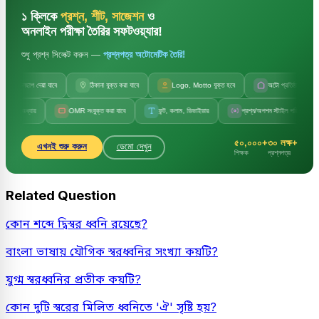
১ ক্লিকে
প্রশ্ন, শীট, সাজেশন
ও
অনলাইন পরীক্ষা তৈরির সফটওয়্যার!
শুধু প্রশ্ন সিলেক্ট করুন —
প্রশ্নপত্র অটোমেটিক তৈরি!
জলছাপ দেয়া যাবে
ঠিকানা যুক্ত করা যাবে
Logo, Motto যুক্ত হবে
অটো প্রতিষ্ঠানের নাম
অধ্যায়
OMR সংযুক্ত করা যাবে
ফন্ট, কলাম, ডিভাইডার
প্রশ্ন/অপশন স্টাইল পরিবর্তন
৫০,০০০+
৩০ লক্ষ+
এখনই শুরু করুন
ডেমো দেখুন
শিক্ষক
প্রশ্নপত্র
Related Question
কোন শব্দে দ্বিস্বর ধ্বনি রয়েছে?
বাংলা ভাষায় যৌগিক স্বরধ্বনির সংখ্যা কয়টি?
যুগ্ম স্বরধ্বনির প্রতীক কয়টি?
কোন দুটি স্বরের মিলিত ধ্বনিতে 'ঐ' সৃষ্টি হয়?