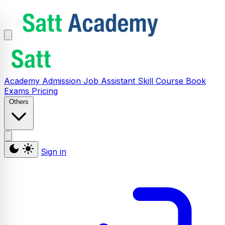
Academy
Admission
Job Assistant
Skill
Course
Book
Exams
Pricing
Others
Sign in