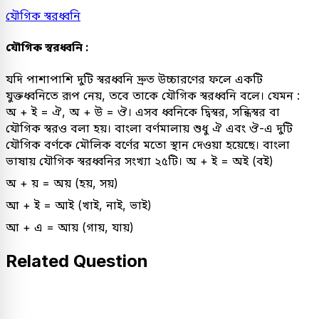
যৌগিক স্বরধ্বনি
যৌগিক স্বরধ্বনি :
যদি পাশাপাশি দুটি স্বরধ্বনি দ্রুত উচ্চারণের ফলে একটি
যুক্তধ্বনিতে রূপ নেয়, তবে তাকে যৌগিক স্বরধ্বনি বলে। যেমন :
অ + ই = ঐ, অ + উ = ঔ। এসব ধ্বনিকে দ্বিস্বর, সন্ধিস্বর বা
যৌগিক স্বরও বলা হয়। বাংলা বর্ণমালায় শুধু ঐ এবং ঔ-এ দুটি
যৌগিক বর্ণকে মৌলিক বর্ণের মতো স্থান দেওয়া হয়েছে। বাংলা
ভাষায় যৌগিক স্বরধ্বনির সংখ্যা ২৫টি। অ + ই = অই (বই)
অ + য় = অয় (হয়, সয়)
আ + ই = আই (খাই, নাই, ভাই)
আ + এ = আয় (গায়, যায়)
Related Question