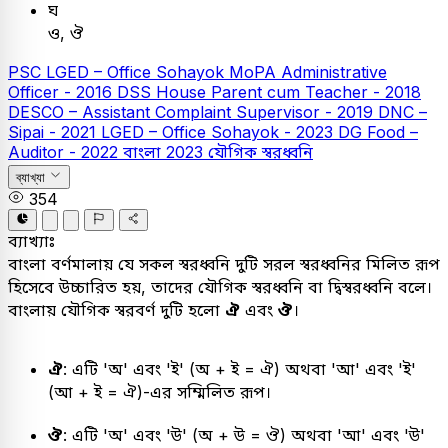
ঘ
ও, ঔ
PSC
LGED – Office Sohayok
MoPA Administrative
Officer - 2016
DSS House Parent cum Teacher - 2018
DESCO – Assistant Complaint Supervisor - 2019
DNC –
Sipai - 2021
LGED – Office Sohayok - 2023
DG Food –
Auditor - 2022
বাংলা
2023
যৌগিক স্বরধ্বনি
ব্যাখ্যা
354
ব্যাখ্যাঃ
বাংলা বর্ণমালায় যে সকল স্বরধ্বনি দুটি সরল স্বরধ্বনির মিলিত রূপ
হিসেবে উচ্চারিত হয়, তাদের যৌগিক স্বরধ্বনি বা দ্বিস্বরধ্বনি বলে।
বাংলায় যৌগিক স্বরবর্ণ দুটি হলো
ঐ
এবং
ঔ
।
ঐ
: এটি 'অ' এবং 'ই' (অ + ই = ঐ) অথবা 'আ' এবং 'ই'
(আ + ই = ঐ)-এর সম্মিলিত রূপ।
ঔ
: এটি 'অ' এবং 'উ' (অ + উ = ঔ) অথবা 'আ' এবং 'উ'