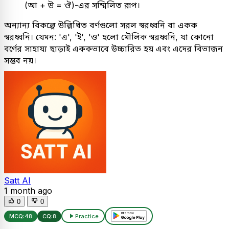
(আ + উ = ঔ)-এর সম্মিলিত রূপ।
অন্যান্য বিকল্পে উল্লিখিত বর্ণগুলো সরল স্বরধ্বনি বা একক
স্বরধ্বনি। যেমন: 'এ', 'ই', 'ও' হলো মৌলিক স্বরধ্বনি, যা কোনো
বর্ণের সাহায্য ছাড়াই এককভাবে উচ্চারিত হয় এবং এদের বিভাজন
সম্ভব নয়।
Satt AI
1 month ago
0
0
MCQ:
48
CQ:
8
Practice