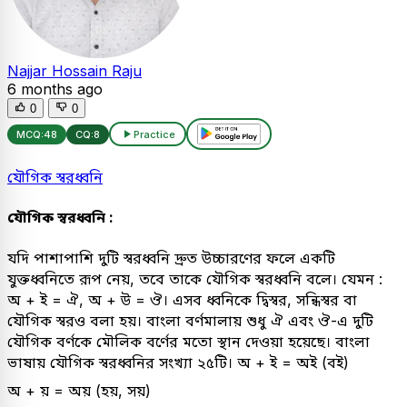
Najjar Hossain Raju
6 months ago
0
0
MCQ:
48
CQ:
8
Practice
যৌগিক স্বরধ্বনি
যৌগিক স্বরধ্বনি :
যদি পাশাপাশি দুটি স্বরধ্বনি দ্রুত উচ্চারণের ফলে একটি
যুক্তধ্বনিতে রূপ নেয়, তবে তাকে যৌগিক স্বরধ্বনি বলে। যেমন :
অ + ই = ঐ, অ + উ = ঔ। এসব ধ্বনিকে দ্বিস্বর, সন্ধিস্বর বা
যৌগিক স্বরও বলা হয়। বাংলা বর্ণমালায় শুধু ঐ এবং ঔ-এ দুটি
যৌগিক বর্ণকে মৌলিক বর্ণের মতো স্থান দেওয়া হয়েছে। বাংলা
ভাষায় যৌগিক স্বরধ্বনির সংখ্যা ২৫টি। অ + ই = অই (বই)
অ + য় = অয় (হয়, সয়)