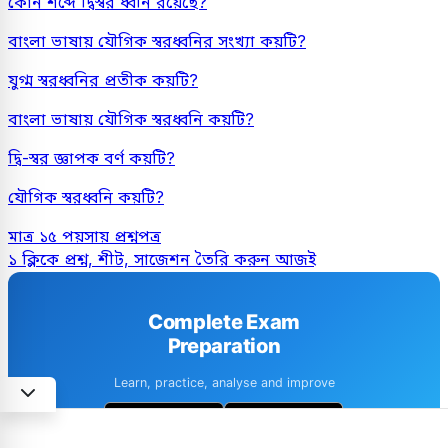
কোন শব্দে দ্বিস্বর ধ্বনি রয়েছে?
বাংলা ভাষায় যৌগিক স্বরধ্বনির সংখ্যা কয়টি?
যুগ্ম স্বরধ্বনির প্রতীক কয়টি?
বাংলা ভাষায় যৌগিক স্বরধ্বনি কয়টি?
দ্বি-স্বর জ্ঞাপক বর্ণ কয়টি?
যৌগিক স্বরধ্বনি কয়টি?
মাত্র ১৫ পয়সায় প্রশ্নপত্র
১ ক্লিকে প্রশ্ন, শীট, সাজেশন তৈরি করুন আজই
Complete Exam
Preparation
Learn, practice, analyse and improve