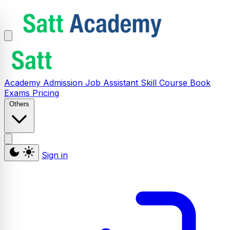
Academy
Admission
Job Assistant
Skill
Course
Book
Exams
Pricing
Others
Sign in