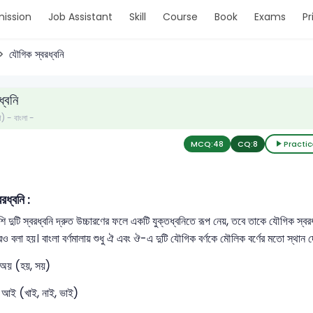
ission
Job Assistant
Skill
Course
Book
Exams
Pr
যৌগিক স্বরধ্বনি
্বনি
ণ) - বাংলা -
MCQ:
48
CQ:
8
Practic
রধ্বনি :
শি দুটি স্বরধ্বনি দ্রুত উচ্চারণের ফলে একটি যুক্তধ্বনিতে রূপ নেয়, তবে তাকে যৌগিক স্
ও বলা হয়। বাংলা বর্ণমালায় শুধু ঐ এবং ঔ-এ দুটি যৌগিক বর্ণকে মৌলিক বর্ণের মতো স্থা
অয় (হয়, সয়)
আই (খাই, নাই, ভাই)