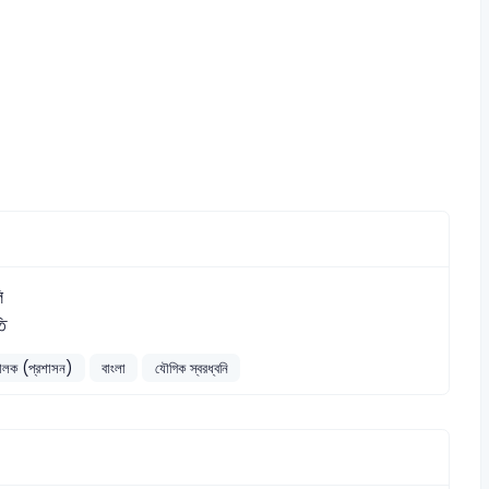
ি
ি
চালক (প্রশাসন)
বাংলা
যৌগিক স্বরধ্বনি