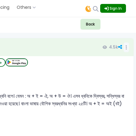
icing
Others
Sign In
Back
4.5k
e
বরধ্বনি বলে। যেমন : অ + ই = ঐ, অ + উ = ঔ। এসব ধ্বনিকে দ্বিস্বর, সন্ধিস্বর বা
ন দেওয়া হয়েছে। বাংলা ভাষায় যৌগিক স্বরধ্বনির সংখ্যা ২৫টি। অ + ই = অই (বই)