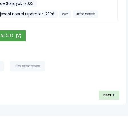
ice Sohayok-2023
jshahi Postal Operator-2026
বাংলা
যৌগিক স্বরধ্বনি
 All (48)
পশ্চাৎ ভাগস্থ স্বরধ্বনি
Next