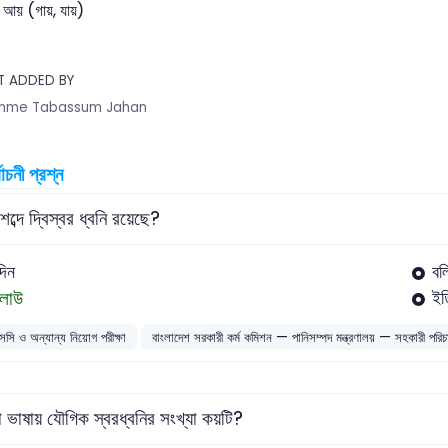
আয় (গায়, যায়)
T ADDED BY
mme Tabassum Jahan
বাচনী প্রশ্ন
ব্দে দ্বিস্বর ধ্বনি রয়েছে?
দিন
বল
লাউ
ইত
সসি ও অন্যান্য নিয়োগ পরীক্ষা
বাংলাদেশ সরকারী কর্ম কমিশন — পানিসম্পদ মন্ত্রণালয় — সহকারী পরি
া ভাষায় যৌগিক স্বরধ্বনির সংখ্যা কয়টি?