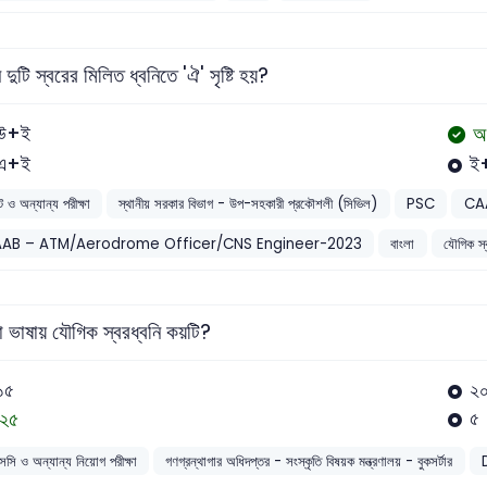
দুটি স্বরের মিলিত ধ্বনিতে 'ঐ' সৃষ্টি হয়?
অ
উ+ই
এ+ই
ই
ট ও অন্যান্য পরীক্ষা
স্থানীয় সরকার বিভাগ - উপ-সহকারী প্রকৌশলী (সিভিল)
PSC
CAA
AB – ATM/Aerodrome Officer/CNS Engineer-2023
বাংলা
যৌগিক স্
া ভাষায় যৌগিক স্বরধ্বনি কয়টি?
১৫
২
২৫
৫
সসি ও অন্যান্য নিয়োগ পরীক্ষা
গণগ্রন্থাগার অধিদপ্তর - সংস্কৃতি বিষয়ক মন্ত্রণালয় - বুকসর্টার