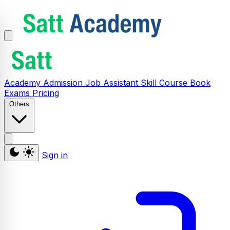
Academy
Admission
Job Assistant
Skill
Course
Book
Exams
Pricing
Others
Sign in