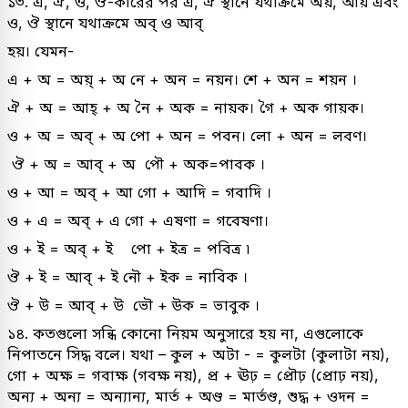
১৩. এ, ঐ, ও, ঔ-কারের পর এ, ঐ স্থানে যথাক্রমে অয়, আয় এবং
ও, ঔ স্থানে যথাক্রমে অব্ ও আব্
হয়। যেমন-
এ + অ = অয়্ + অ নে + অন = নয়ন। শে + অন = শয়ন ।
ঐ + অ = আহ্ + অ নৈ + অক = নায়ক। গৈ + অক গায়ক।
ও + অ = অব্ + অ পো + অন = পবন। লো + অন = লবণ।
ঔ + অ = আব্ + অ পৌ + অক=পাবক ।
ও + আ = অব্ + আ গো + আদি = গবাদি ।
ও + এ = অব্ + এ গো + এষণা = গবেষণা।
ও + ই = অব্ + ই পো + ইত্ৰ = পবিত্ৰ ৷
ঔ + ই = আব্ + ই নৌ + ইক = নাবিক ।
ঔ + উ = আব্ + উ ভৌ + উক = ভাবুক ।
১৪. কতগুলো সন্ধি কোনো নিয়ম অনুসারে হয় না, এগুলোকে
নিপাতনে সিদ্ধ বলে। যথা – কুল + অটা - = কুলটা (কুলাটা নয়),
গো + অক্ষ = গবাক্ষ (গবক্ষ নয়), প্র + ঊঢ় = প্রৌঢ় (প্রোঢ় নয়),
অন্য + অন্য = অন্যান্য, মার্ত + অণ্ড = মার্তণ্ড, শুদ্ধ + ওদন =