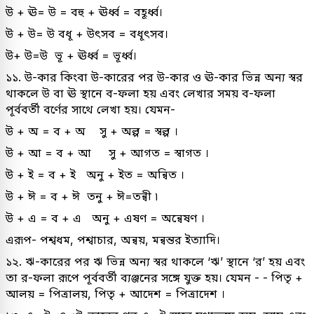
উ + ঊ= উ = বহু + ঊর্ধ্ব = বহূর্ধ্ব।
উ + উ= উ বধূ + উৎসব = বধূৎসব।
উ+ উ=উ ভূ + ঊর্ধ্ব = ভূর্ধ্ব।
১১. উ-কার কিংবা উ-কারের পর উ-কার ও ঊ-কার ভিন্ন অন্য স্বর
থাকলে উ বা ঊ স্থানে ব-ফলা হয় এবং লেখার সময় ব-ফলা
পূর্ববর্তী বর্ণের সাথে লেখা হয়। যেমন-
উ + অ = ব + অ সু + অল্প = স্বল্প ।
উ + আ = ব + আ সু + আগত = স্বাগত ।
উ + ই = ব + ই অনু + ইত = অন্বিত ।
উ + ঈ = ব + ঈ তনু + ঈ=তন্বী ৷
উ + এ = ব + এ অনু + এষণ = অন্বেষণ ।
এরূপ- পশ্বধম, পশ্বাচার, অন্বয়, মন্বন্তর ইত্যাদি।
১২. ঋ-কারের পর ঋ ভিন্ন অন্য স্বর থাকলে ‘ঋ’ স্থানে ‘র’ হয় এবং
তা র-ফলা রূপে পূর্ববর্তী ব্যঞ্জনের সঙ্গে যুক্ত হয়। যেমন - - পিতৃ +
আলয় = পিত্রালয়, পিতৃ + আদেশ = পিত্রাদেশ ।