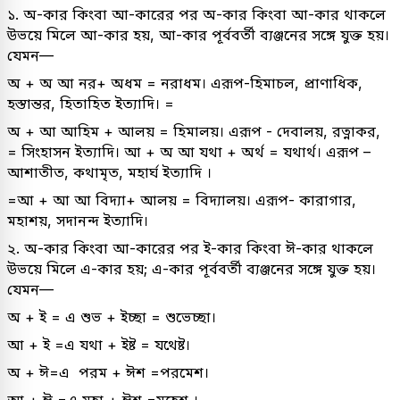
১. অ-কার কিংবা আ-কারের পর অ-কার কিংবা আ-কার থাকলে
উভয়ে মিলে আ-কার হয়, আ-কার পূর্ববর্তী ব্যঞ্জনের সঙ্গে যুক্ত হয়।
যেমন—
অ + অ আ নর+ অধম = নরাধম। এরূপ-হিমাচল, প্রাণাধিক,
হস্তান্তর, হিতাহিত ইত্যাদি। =
অ + আ আহিম + আলয় = হিমালয়। এরূপ - দেবালয়, রত্নাকর,
= সিংহাসন ইত্যাদি। আ + অ আ যথা + অর্থ = যথার্থ। এরূপ –
আশাতীত, কথামৃত, মহার্ঘ ইত্যাদি ।
=আ + আ আ বিদ্যা+ আলয় = বিদ্যালয়। এরূপ- কারাগার,
মহাশয়, সদানন্দ ইত্যাদি।
২. অ-কার কিংবা আ-কারের পর ই-কার কিংবা ঈ-কার থাকলে
উভয়ে মিলে এ-কার হয়; এ-কার পূর্ববর্তী ব্যঞ্জনের সঙ্গে যুক্ত হয়।
যেমন—
অ + ই = এ শুভ + ইচ্ছা = শুভেচ্ছা।
আ + ই =এ যথা + ইষ্ট = যথেষ্ট।
অ + ঈ=এ পরম + ঈশ =পরমেশ।