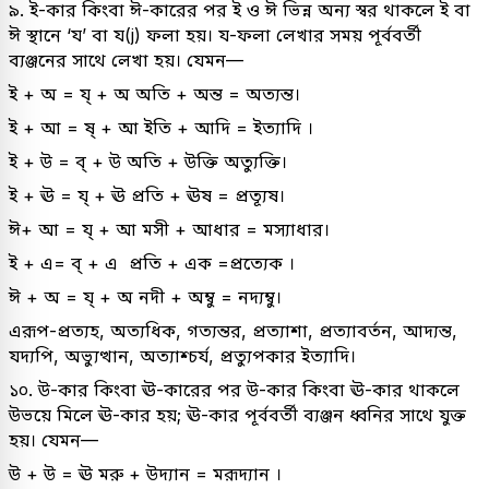
৯. ই-কার কিংবা ঈ-কারের পর ই ও ঈ ভিন্ন অন্য স্বর থাকলে ই বা
ঈ স্থানে ‘য’ বা য(j) ফলা হয়। য-ফলা লেখার সময় পূর্ববর্তী
ব্যঞ্জনের সাথে লেখা হয়। যেমন—
ই + অ = য্ + অ অতি + অন্ত = অত্যন্ত।
ই + আ = ষ্ + আ ইতি + আদি = ইত্যাদি ।
ই + উ = ব্ + উ অতি + উক্তি অত্যুক্তি।
ই + ঊ = য্ + ঊ প্ৰতি + ঊষ = প্রত্যূষ।
ঈ+ আ = য্ + আ মসী + আধার = মস্যাধার।
ই + এ= ব্ + এ প্রতি + এক =প্রত্যেক ।
ঈ + অ = য্ + অ নদী + অম্বু = নদ্যম্বু।
এরূপ-প্রত্যহ, অত্যধিক, গত্যন্তর, প্রত্যাশা, প্রত্যাবর্তন, আদ্যন্ত,
যদ্যপি, অভ্যুত্থান, অত্যাশ্চর্য, প্রত্যুপকার ইত্যাদি।
১০. উ-কার কিংবা ঊ-কারের পর উ-কার কিংবা ঊ-কার থাকলে
উভয়ে মিলে ঊ-কার হয়; ঊ-কার পূর্ববর্তী ব্যঞ্জন ধ্বনির সাথে যুক্ত
হয়। যেমন—
উ + উ = ঊ মরু + উদ্যান = মরূদ্যান ।