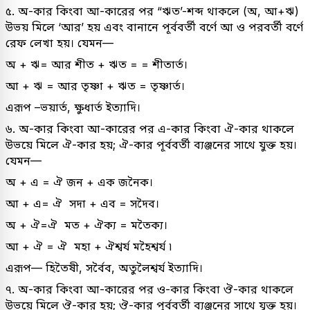
৫. অ-কার কিংবা আ-কারের পর “ঋত’-শব্দ থাকলে (অ, আ+ঋ)
উভয় মিলে ‘আর’ হয় এবং বানানে পূর্ববর্তী বর্ণে আ ও পরবর্তী বর্ণে
রেফ লেখা হয়। যেমন—
অ + ঋ= আর শীত + ঋত = = শীতার্ত।
আ + ঋ = আর তৃষ্ণা + ঋত = তৃষ্ণার্ত।
এরূপ –ভয়ার্ত, ক্ষুধার্ত ইত্যাদি।
৬. অ-কার কিংবা আ-কারের পর এ-কার কিংবা ঐ-কার থাকলে
উভয়ে মিলে ঐ-কার হয়; ঐ-কার পূর্ববর্তী ব্যঞ্জনের সাথে যুক্ত হয়।
যেমন—
অ + এ = ঐ জন + এক জনৈক।
আ + এ= ঐ সদা + এব = সদৈব।
অ + ঐ=ঐ মত + ঐক্য = মতৈক্য।
আ + ঐ = ঐ মহা + ঐশ্বর্য মহৈশ্বৰ্য ৷
এরূপ— হিতৈষী, সর্বৈব, অতুলৈশ্বর্য ইত্যাদি।
৭. অ-কার কিংবা আ-কারের পর ও-কার কিংবা ঔ-কার থাকলে
উভয়ে মিলে ঔ-কার হয়; ঔ-কার পূর্ববর্তী ব্যঞ্জনের সাথে যুক্ত হয়।