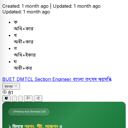
Created: 1 month ago |
Updated: 1 month ago
Updated: 1 month ago
ক
অধি+কার
খ
অধী+কার
গ
অধি+ইকার
ঘ
অধী+কর
BUET
DMTCL Section Engineer
বাংলা
তৎসম স্বরসন্ধি
ব্যাখ্যা
81
শিক্ষকদের জন্য বিশেষভাবে তৈরি
১ ক্লিকে
প্রশ্ন, শীট, সাজেশন
ও