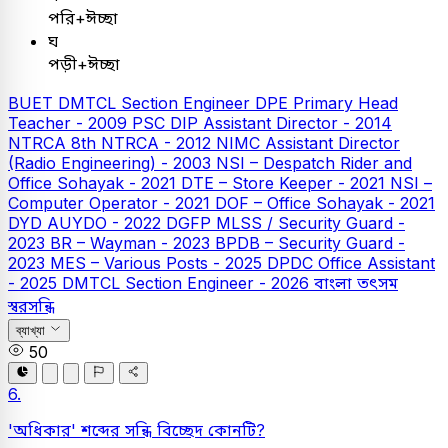
পরি+ঈচ্ছা
ঘ
পড়ী+ঈচ্ছা
BUET
DMTCL Section Engineer
DPE
Primary Head
Teacher - 2009
PSC
DIP Assistant Director - 2014
NTRCA
8th NTRCA - 2012
NIMC Assistant Director
(Radio Engineering) - 2003
NSI – Despatch Rider and
Office Sohayak - 2021
DTE – Store Keeper - 2021
NSI –
Computer Operator - 2021
DOF – Office Sohayak - 2021
DYD AUYDO - 2022
DGFP MLSS / Security Guard -
2023
BR – Wayman - 2023
BPDB – Security Guard -
2023
MES – Various Posts - 2025
DPDC Office Assistant
- 2025
DMTCL Section Engineer - 2026
বাংলা
তৎসম
স্বরসন্ধি
ব্যাখ্যা
50
6.
'অধিকার' শব্দের সন্ধি বিচ্ছেদ কোনটি?