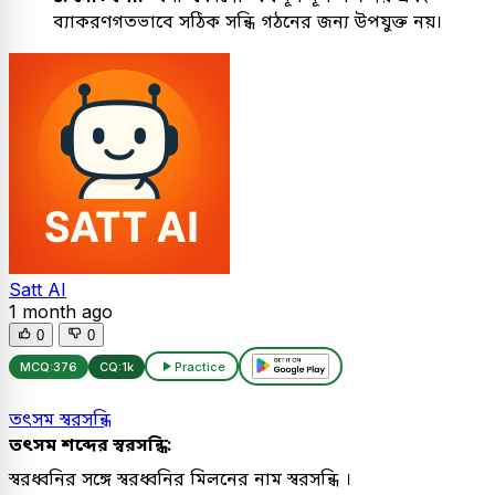
ব্যাকরণগতভাবে সঠিক সন্ধি গঠনের জন্য উপযুক্ত নয়।
Satt AI
1 month ago
0
0
MCQ:
376
CQ:
1k
Practice
তৎসম স্বরসন্ধি
তৎসম শব্দের স্বরসন্ধি:
স্বরধ্বনির সঙ্গে স্বরধ্বনির মিলনের নাম স্বরসন্ধি ।