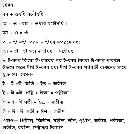
যেমন-
বন + ওষধি বনৌষধি ৷
অ + ও =মহা + ওষধি মহৌষধি ।
আ + ও = ঔ
অ + ঔ =ঔ পরম + ঔষধ =পরমৌষধ।
আ + ঔ =ঔ মহা + ঔষধ = মহৌষধ ।
৮. ই-কার কিংবা ঈ-কারের পর ই-কার কিংবা ঈ-কার থাকলে
উভয়ে মিলে দীর্ঘ ঈ-কার হয়। দীর্ঘ ঈ-কার পূর্ববর্তী ব্যঞ্জনের সাথে
যুক্ত হয়। যেমন-
ই + ই =ঈ অতি + ইত = অতীত
ই + ঈ =ঈ পরি + ঈক্ষা = পরীক্ষা ৷
ঈ + ই= ঈ সতী + ইন্দ্ৰ = সতীন্দ্র ।
ঈ + ঈ =ঈ সতী + ঈশ = সতীশ ৷
এরূপ— গিরীন্দ্র, ক্ষিতীশ, মহীন্দ্র, শ্রীশ, পৃথ্বীশ, অতীব, প্রতীক্ষা,
প্রতীত, রবীন্দ্র, দিল্লীশ্বর ইত্যাদি।