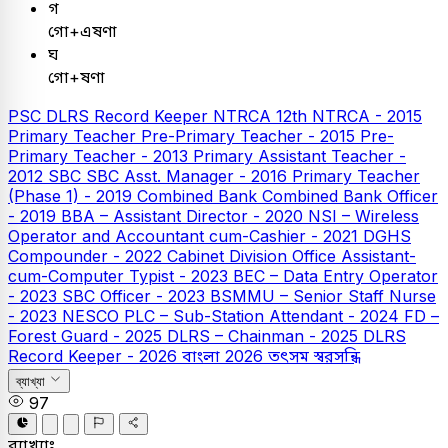
গ
গো+এষণা
ঘ
গো+ষণা
PSC
DLRS Record Keeper
NTRCA
12th NTRCA - 2015
Primary Teacher
Pre-Primary Teacher - 2015
Pre-
Primary Teacher - 2013
Primary Assistant Teacher -
2012
SBC
SBC Asst. Manager - 2016
Primary Teacher
(Phase 1) - 2019
Combined Bank
Combined Bank Officer
- 2019
BBA – Assistant Director - 2020
NSI – Wireless
Operator and Accountant cum-Cashier - 2021
DGHS
Compounder - 2022
Cabinet Division Office Assistant-
cum-Computer Typist - 2023
BEC – Data Entry Operator
- 2023
SBC Officer - 2023
BSMMU – Senior Staff Nurse
- 2023
NESCO PLC – Sub-Station Attendant - 2024
FD –
Forest Guard - 2025
DLRS – Chainman - 2025
DLRS
Record Keeper - 2026
বাংলা
2026
তৎসম স্বরসন্ধি
ব্যাখ্যা
97
ব্যাখ্যাঃ