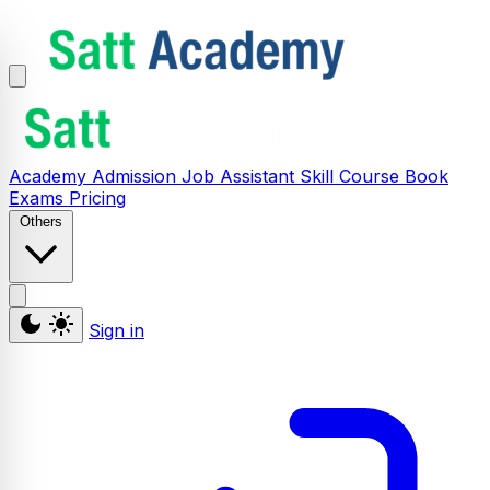
Academy
Admission
Job Assistant
Skill
Course
Book
Exams
Pricing
Others
Sign in