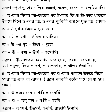
আ + ঈ =এ মহা + ঈশ =মহেশ ।
এরূপ –পূর্ণেন্দু, শ্রবণেন্দ্রিয়, স্বেচ্ছা, নরেশ, রমেশ, নরেন্দ্র ইত্যাদি।
৩. অ-কার কিংবা আ-কারের পর উ-কার কিংবা ঊ-কার থাকলে
উভয়ে মিলে ও-কার হয়; ও-কার পূর্ববর্তী ব্যঞ্জনে যুক্ত হয়। যেমন-
অ + উ সূর্য + উদয় = সূর্যোদয় ।
আ + উ = যথা + উচিত যথোচিত।
অ + ঊ =ও গৃহ + ঊর্ধ্ব = গৃহো ।
আ + ঊ = গঙ্গা + ঊর্মি = গঙ্গোর্মি।
এরূপ – নীলোৎপল, চলোর্মি, মহোৎসব, নবোঢ়া, ফলোদয়,
যথোপযুক্ত, হিতোপদেশ, পরোপকার, প্রশ্নোত্তর ইত্যাদি ৷
8. অ-কার কিংবা আ-কারের পর ঋ-কার থাকলে উভয়ে মিলে
‘অর’ হয় এবং তা রেফ (´ ) রূপে পরবর্তী বর্ণের সাথে লেখা হয়।
যেমন—
অ + ঋ =অর্ দেব + ঋষি = দেবর্ষি ।
আ + ঋ = অর্ মহা + ঋষি = মহর্ষি
এরূপ – অধমর্ণ, উত্তমর্ণ, সপ্তর্ষি, রাজর্ষি ইত্যাদি।