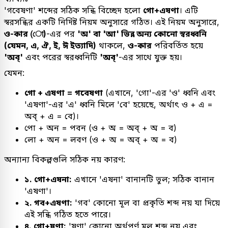
'গবেষণা' শব্দের সঠিক সন্ধি বিচ্ছেদ হলো
গো+এষণা
। এটি
স্বরসন্ধির একটি নির্দিষ্ট নিয়ম অনুসারে গঠিত। এই নিয়ম অনুসারে,
ও-কার (ো)
-এর পর
'অ' বা 'আ' ভিন্ন অন্য কোনো স্বরধ্বনি
(যেমন, এ, ঐ, ই, ঈ ইত্যাদি)
থাকলে,
ও-কার
পরিবর্তিত হয়ে
'অব্'
এবং পরের স্বরধ্বনিটি
'অব্'
-এর সাথে যুক্ত হয়।
যেমন:
গো + এষণা = গবেষণা
(এখানে, 'গো'-এর 'ও' ধ্বনি এবং
'এষণা'-এর 'এ' ধ্বনি মিলে 'বে' হয়েছে, অর্থাৎ ও + এ =
অব্ + এ = বে)।
পো + অন = পবন (ও + অ = অব্ + অ = ব)
লো + অন = লবণ (ও + অ = অব্ + অ = ব)
অন্যান্য বিকল্পগুলি সঠিক নয় কারণ:
১. গো+এষনা:
এখানে 'এষনা' বানানটি ভুল; সঠিক বানান
'এষণা'।
২. গব+এষণা:
'গব' কোনো মূল বা প্রকৃতি শব্দ নয় যা দিয়ে
এই সন্ধি গঠিত হতে পারে।
৪. গো+ষণা:
'ষণা' কোনো অর্থপূর্ণ মূল শব্দ নয় এবং