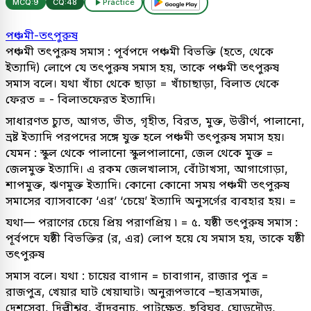
MCQ:
9
CQ:
48
Practice
পঞ্চমী-তৎপুরুষ
পঞ্চমী তৎপুরুষ সমাস : পূর্বপদে পঞ্চমী বিভক্তি (হতে, থেকে
ইত্যাদি) লোপে যে তৎপুরুষ সমাস হয়, তাকে পঞ্চমী তৎপুরুষ
সমাস বলে। যথা খাঁচা থেকে ছাড়া = খাঁচাছাড়া, বিলাত থেকে
ফেরত = - বিলাতফেরত ইত্যাদি।
সাধারণত চ্যুত, আগত, ভীত, গৃহীত, বিরত, মুক্ত, উত্তীর্ণ, পালানো,
ভ্রষ্ট ইত্যাদি পরপদের সঙ্গে যুক্ত হলে পঞ্চমী তৎপুরুষ সমাস হয়।
যেমন : স্কুল থেকে পালানো স্কুলপালানো, জেল থেকে মুক্ত =
জেলমুক্ত ইত্যাদি। এ রকম জেলখালাস, বোঁটাখসা, আগাগোড়া,
শাপমুক্ত, ঋণমুক্ত ইত্যাদি। কোনো কোনো সময় পঞ্চমী তৎপুরুষ
সমাসের ব্যাসবাক্যে ‘এর’ ‘চেয়ে’ ইত্যাদি অনুসর্গের ব্যবহার হয়। =
যথা— পরাণের চেয়ে প্রিয় পরাণপ্রিয় ৷ = ৫. যষ্ঠী তৎপুরুষ সমাস :
পূর্বপদে যষ্ঠী বিভক্তির (র, এর) লোপ হয়ে যে সমাস হয়, তাকে যষ্ঠী
তৎপুরুষ
সমাস বলে। যথা : চায়ের বাগান = চাবাগান, রাজার পুত্র =
রাজপুত্র, খেয়ার ঘাট খেয়াঘাট। অনুরূপভাবে –ছাত্রসমাজ,
দেশসেবা, দিল্লীশ্বর, বাঁদরনাচ, পাটক্ষেত, ছবিঘর, ঘোড়দৌড়,