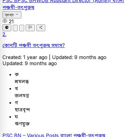
PSC
BPSC BHWDB Assistant Director (Admin)
বাংলা
পঞ্চমী-তৎপুরুষ
ব্যাখ্যা
21
2.
কোনটি পঞ্চমী তৎপুরুষ সমাস?
Created: 1 year ago |
Updated: 9 months ago
Updated: 9 months ago
ক
শ্রমলব্ধ
খ
জলমগ্ন
গ
ছাত্রবৃন্দ
ঘ
ঋণমুক্ত
PSC
BN – Various Posts
বাংলা
পঞ্চমী-তৎপুরুষ