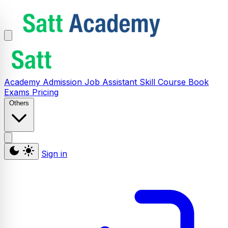
Academy
Admission
Job Assistant
Skill
Course
Book
Exams
Pricing
Others
Sign in