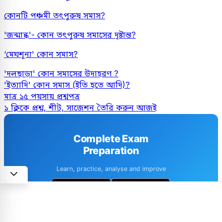
কোনটি পঞ্চমী তৎপুরুষ সমাস?
'জন্মান্ধ'- কোন তৎপুরুষ সমাসের দৃষ্টান্ত?
‘মেঘশূন্য' কোন সমাস?
'দলছাড়া' কোন সমাসের উদাহরণ ?
'ইত্যাদি' কোন সমাস (ইতি হতে আদি)?
মাত্র ১৫ পয়সায় প্রশ্নপত্র
১ ক্লিকে প্রশ্ন, শীট, সাজেশন তৈরি করুন আজই
Complete Exam
Preparation
Learn, practice, analyse and improve
1M+ downloads
4.6 · 8k+ Reviews