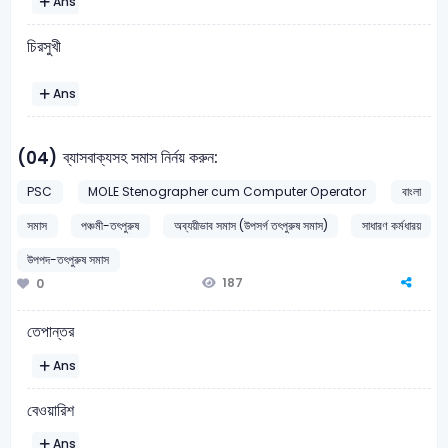
Ans
চিরসুখী
Ans
ব্যাসবাক্যসহ সমাস নির্নয় করুন:
(04)
PSC
MOLE Stenographer cum Computer Operator
বাংলা
সমাস
পঞ্চমী-তৎপুরুষ
অব্যয়ীভাব সমাস (উপসর্গ তৎপুরুষ সমাস)
সাধারণ কর্মধারয়
উপপদ-তৎপুরুষ সমাস
187
0
তেপান্তর
Ans
বেওয়ারিশ
Ans