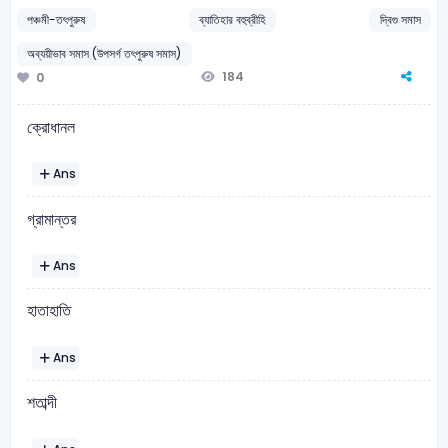
পঞ্চমী-তৎপুরুষ
ব্যাতিহার বহুব্রীহি
দ্বিগু সমাস
অব্যয়ীভাব সমাস (উপসর্গ তৎপুরুষ সমাস)
184
0
ক্রোধানল
Ans
গ্রামান্তর
Ans
হাতাহাতি
Ans
শতাব্দী