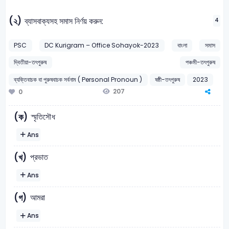
(২)
ব্যাসবাক্যসহ সমাস নির্ণয় করুন:
4
PSC
DC Kurigram – Office Sohayok-2023
বাংলা
সমাস
দ্বিতীয়া-তৎপুরুষ
পঞ্চমী-তৎপুরুষ
ব্যক্তিবাচক বা পুরুষবাচক সর্বনাম ( Personal Pronoun )
ষষ্ঠী-তৎপুরুষ
2023
207
0
স্মৃতিসৌধ
(ক)
Ans
প্রভাত
(খ)
Ans
আমরা
(গ)
Ans