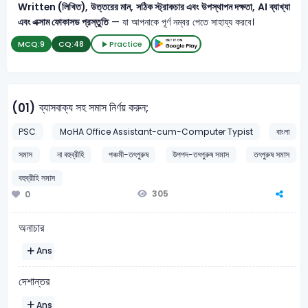
Written (লিখিত), উত্তরের মান, সঠিক স্ট্রাকচার এবং উপস্থাপন দক্ষতা, AI ব্যাখ্যা
এবং এক্সাম ফোকাসড প্রস্তুতি
— যা আপনাকে পূর্ণ নম্বর পেতে সাহায্য করবে।
MCQ:
9
CQ:
48
Practice
ব্যাসবাক্য সহ সমাস নির্ণয় করুন;
(01)
PSC
MoHA Office Assistant-cum-Computer Typist
বাংলা
সমাস
না বহুব্রীহি
পঞ্চমী-তৎপুরুষ
উপপদ-তৎপুরুষ সমাস
তৎপুরুষ সমাস
বহুব্রীহি সমাস
305
0
অনাচার
Ans
দেশান্তর
Ans