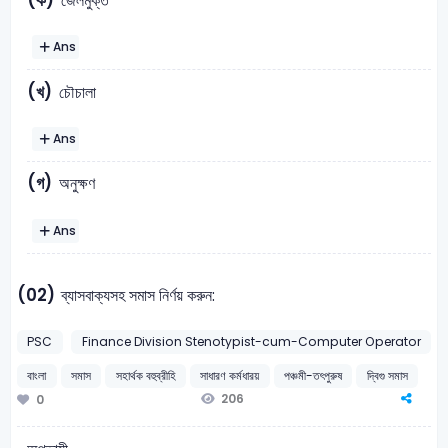
(ক)
জেলমুক্ত
Ans
(খ)
চৌচালা
Ans
(গ)
অনুক্ষণ
Ans
(02)
ব্যাসবাক্যসহ সমাস নির্ণয় করুন:
PSC
Finance Division Stenotypist-cum-Computer Operator
বাংলা
সমাস
সহার্থক বহুব্রীহি
সাধারণ কর্মধারয়
পঞ্চমী-তৎপুরুষ
দ্বিগু সমাস
206
0