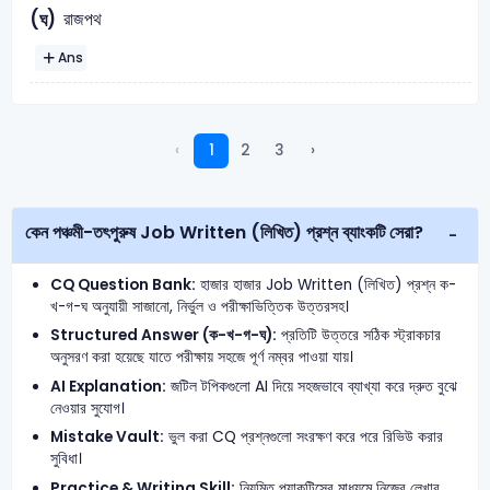
রাজপথ
(ঘ)
Ans
‹
1
2
3
›
কেন পঞ্চমী-তৎপুরুষ Job Written (লিখিত) প্রশ্ন ব্যাংকটি সেরা?
CQ Question Bank:
হাজার হাজার Job Written (লিখিত) প্রশ্ন ক-
খ-গ-ঘ অনুযায়ী সাজানো, নির্ভুল ও পরীক্ষাভিত্তিক উত্তরসহ।
Structured Answer (ক-খ-গ-ঘ):
প্রতিটি উত্তরে সঠিক স্ট্রাকচার
অনুসরণ করা হয়েছে যাতে পরীক্ষায় সহজে পূর্ণ নম্বর পাওয়া যায়।
AI Explanation:
জটিল টপিকগুলো AI দিয়ে সহজভাবে ব্যাখ্যা করে দ্রুত বুঝে
নেওয়ার সুযোগ।
Mistake Vault:
ভুল করা CQ প্রশ্নগুলো সংরক্ষণ করে পরে রিভিউ করার
সুবিধা।
Practice & Writing Skill:
নিয়মিত প্র্যাকটিসের মাধ্যমে নিজের লেখার