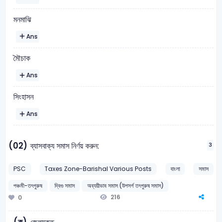
মনমাঝি
Ans
মৈৗচাক
Ans
সিংহাসন
Ans
(02)
ব্যাসবাক্য সমাস নির্ণয় করুন:
3
PSC
Taxes Zone-Barishal Various Posts
বাংলা
সমাস
পঞ্চমী-তৎপুরুষ
দ্বিগু সমাস
অব্যয়ীভাব সমাস (উপসর্গ তৎপুরুষ সমাস)
216
0