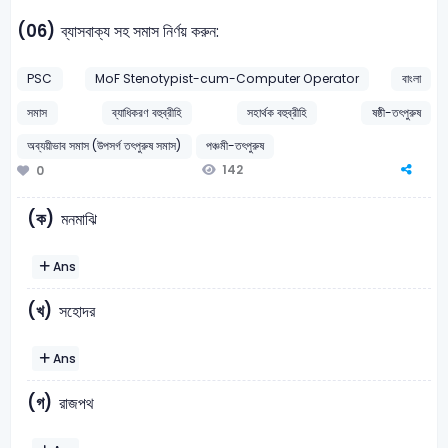
(06)
ব্যাসবাক্য সহ সমাস নির্ণয় করুন:
PSC
MoF Stenotypist-cum-Computer Operator
বাংলা
সমাস
ব্যাধিকরণ বহুব্রীহি
সহার্থক বহুব্রীহি
ষষ্ঠী-তৎপুরুষ
অব্যয়ীভাব সমাস (উপসর্গ তৎপুরুষ সমাস)
পঞ্চমী-তৎপুরুষ
142
0
(ক)
মনমাঝি
Ans
(খ)
সহোদর
Ans
(গ)
রাজপথ