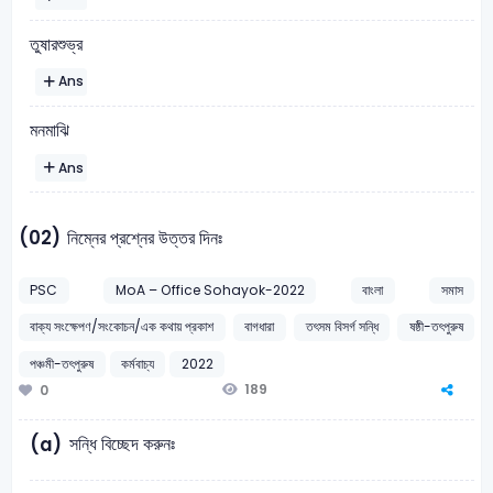
তুষারশুভ্র
Ans
মনমাঝি
Ans
(02)
নিম্নের প্রশ্নের উত্তর দিনঃ
PSC
MoA – Office Sohayok-2022
বাংলা
সমাস
বাক্য সংক্ষেপণ/সংকোচন/এক কথায় প্রকাশ
বাগধারা
তৎসম বিসর্গ সন্ধি
ষষ্ঠী-তৎপুরুষ
পঞ্চমী-তৎপুরুষ
কর্মবাচ্য
2022
189
0
সন্ধি বিচ্ছেদ করুনঃ
(a)