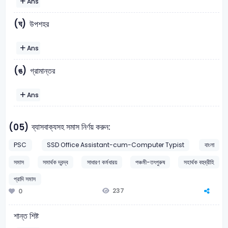
Ans
(ঘ)
উপশহর
Ans
(ঙ)
গ্রামান্তর
Ans
ব্যাসবাক্যসহ সমাস নির্ণয় করুন:
(05)
PSC
SSD Office Assistant-cum-Computer Typist
বাংলা
সমাস
সমার্থক দ্বন্দ্ব
সাধারণ কর্মধারয়
পঞ্চমী-তৎপুরুষ
সহার্থক বহুব্রীহি
প্রাদি সমাস
237
0
শান্ত শিষ্ট