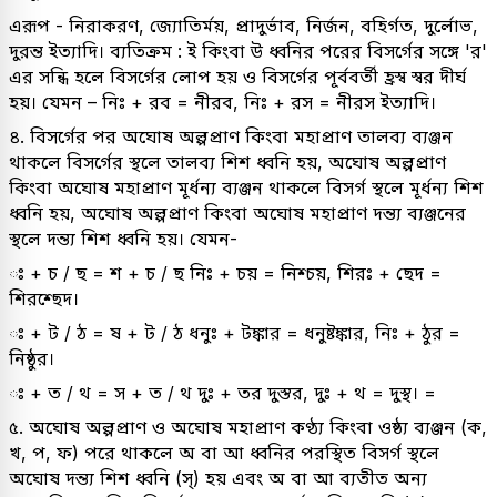
এরূপ - নিরাকরণ, জ্যোতির্ময়, প্রাদুর্ভাব, নির্জন, বহির্গত, দুর্লোভ,
দুরন্ত ইত্যাদি। ব্যতিক্রম : ই কিংবা উ ধ্বনির পরের বিসর্গের সঙ্গে 'র'
এর সন্ধি হলে বিসর্গের লোপ হয় ও বিসর্গের পূর্ববর্তী হ্রস্ব স্বর দীর্ঘ
হয়। যেমন – নিঃ + রব = নীরব, নিঃ + রস = নীরস ইত্যাদি।
৪. বিসর্গের পর অঘোষ অল্পপ্রাণ কিংবা মহাপ্রাণ তালব্য ব্যঞ্জন
থাকলে বিসর্গের স্থলে তালব্য শিশ ধ্বনি হয়, অঘোষ অল্পপ্রাণ
কিংবা অঘোষ মহাপ্রাণ মূর্ধন্য ব্যঞ্জন থাকলে বিসর্গ স্থলে মূর্ধন্য শিশ
ধ্বনি হয়, অঘোষ অল্পপ্রাণ কিংবা অঘোষ মহাপ্রাণ দন্ত্য ব্যঞ্জনের
স্থলে দন্ত্য শিশ ধ্বনি হয়। যেমন-
ঃ + চ / ছ = শ + চ / ছ নিঃ + চয় = নিশ্চয়, শিরঃ + ছেদ =
শিরশ্ছেদ।
ঃ + ট / ঠ = ষ + ট / ঠ ধনুঃ + টঙ্কার = ধনুষ্টঙ্কার, নিঃ + ঠুর =
নিষ্ঠুর।
ঃ + ত / থ = স + ত / থ দুঃ + তর দুস্তর, দুঃ + থ = দুস্থ। =
৫. অঘোষ অল্পপ্রাণ ও অঘোষ মহাপ্রাণ কণ্ঠ্য কিংবা ওষ্ঠ্য ব্যঞ্জন (ক,
খ, প, ফ) পরে থাকলে অ বা আ ধ্বনির পরস্থিত বিসর্গ স্থলে
অঘোষ দন্ত্য শিশ ধ্বনি (স্) হয় এবং অ বা আ ব্যতীত অন্য