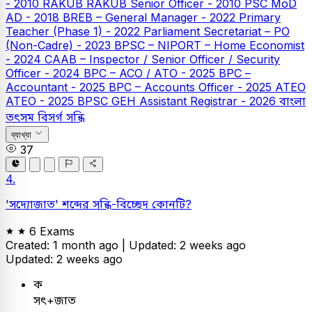
- 2010
RAKUB
RAKUB Senior Officer - 2010
PSC
MoD
AD - 2018
BREB – General Manager - 2022
Primary
Teacher (Phase 1) - 2022
Parliament Secretariat – PO
(Non-Cadre) - 2023
BPSC – NIPORT – Home Economist
- 2024
CAAB – Inspector / Senior Officer / Security
Officer - 2024
BPC – ACO / ATO - 2025
BPC –
Accountant - 2025
BPC – Accounts Officer - 2025
ATEO
ATEO - 2025
BPSC GEH Assistant Registrar - 2026
বাংলা
তৎসম বিসর্গ সন্ধি
ব্যাখ্যা
37
4.
'সদ্যোজাত' শব্দের সন্ধি-বিচ্ছেদ কোনটি?
6 Exams
Created: 1 month ago |
Updated: 2 weeks ago
Updated: 2 weeks ago
ক
সৎ+জাত