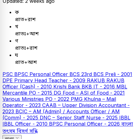
Updated: 2 weeks ago
ক
প্রাত+রাশ
খ
প্রাতঃ+আশ
গ
প্রাতঃ+রাশ
ঘ
প্রাত+আশ
PSC
BPSC Personal Officer
BCS
23rd BCS Preli - 2001
DPE
Primary Head Teacher - 2009
RAKUB
RAKUB
Officer (Cash) - 2010
Krishi Bank
BKB IT - 2016
MBL
Mercantile PO - 2015
DG Food – ASI of Food - 2021
Various Ministries PO - 2022
PMG Khulna – Mail
Operator - 2023
CAAB – Upper Division Accountant -
2023
BCIC – AM (Admin) / Accounts Officer / AM
(Comm) - 2025
DNC – Senior Staff Nurse - 2025
IBBL
IBBL Officer - 2010
BPSC Personal Officer - 2026
বাংলা
তৎসম বিসর্গ সন্ধি
ব্যাখ্যা