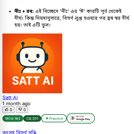
নীঃ + রব:
এই বিচ্ছেদে 'নীঃ' এর 'ঈ' কারটি পূর্ব থেকেই
দীর্ঘ। কিন্তু নিয়মানুসারে, বিসর্গ লুপ্ত হওয়ার পর হ্রস্ব স্বর দীর্ঘ
হয়। তাই এটি ভুল।
Satt AI
1 month ago
0
0
MCQ:
162
CQ:
301
Practice
তৎসম বিসর্গ সন্ধি