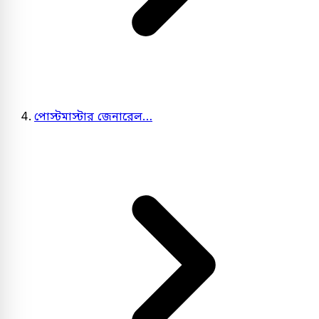
পোস্টমাস্টার জেনারেল…