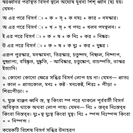
স্বরধ্বনির পরস্থিত বিসর্গ স্থলে অঘোষ মূর্ধন্য শিশ্ ধ্বনি (ষ) হয়।
যেমন-
অ এর পরে বিসর্গ ঃ + ক = স্ + ক নমঃ + কার = নমস্কার।
অ এর পরে বিসর্গ ঃ + খ = স্ + খ পদঃ + খলন পদস্থলন। =
ই এর পরে বিসর্গ ঃ + ক = ষ + ক নিঃ + কর = নিষ্কর।
উ এর পরে বিসর্গ ঃ + ক = ষ + ক দুঃ + কর = দুষ্কর ।
এরূপ পুরস্কার, মনস্কামনা, তিরস্কার, চতুষ্পদ, নিষ্ফল, নিষ্পাপ,
দুষ্প্রাপ্য, বহিষ্কৃত, দুষ্কৃতি, - আবিষ্কার, চতুষ্কোণ, বাচস্পতি, ভাস্কর
ইত্যাদি।
৬. কোনো কোনো ক্ষেত্রে সন্ধির বিসর্গ লোপ হয় না। যেমন— প্রাতঃ
+ কাল = প্রাতঃকাল, মনঃ + কষ্ট · মনঃকষ্ট, শিরঃ + পীড়া =
শিরঃপীড়া। =
৭. যুক্ত ব্যঞ্জন ধ্বনি স্ত, স্থ কিংবা স্প পরে থাকলে পূর্ববর্তী বিসর্গ
অবিকৃত থাকে অথবা লোপ পায়। যেমন— নিঃ + স্তব্ধ নিঃস্তব্ধ
কিংবা নিস্তব্ধ। দুঃ+স্থ দুঃস্থ কিংবা দুস্থ। নিঃ + স্পন্দ নিঃস্পন্দ কিংবা
= = নিস্পন্দ ।
কয়েকটি বিশেষ বিসর্গ সন্ধির উদাহরণ