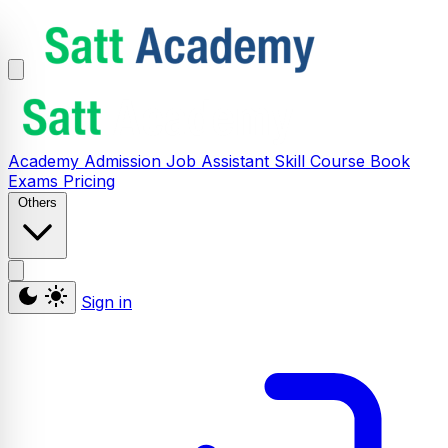
Academy
Admission
Job Assistant
Skill
Course
Book
Exams
Pricing
Others
Sign in