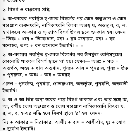
= ততোধিক ।
২. বিসর্গ ও ব্যঞ্জনের সন্ধি
১. অ-কারের পরস্থিত স্-জাত বিসর্গের পর ঘোষ অল্পপ্রাণ ও ঘোষ
মহাপ্রাণ ব্যঞ্জনধ্বনি, নাসিক্যধ্বনি কিংবা অন্তস্থ য, অন্তস্থ ব, র, ল,
হ থাকলে অ-কার ও স্-জাত বিসর্গ উভয় স্থলে ও-কার হয়। যেমন
– তিরঃ + ধান = তিরোধান, মনঃ + রম মনোরম, মনঃ + হর
মনোহর, তপঃ + বন তপোবন ইত্যাদি। = =
২. অ-কারের পরস্থিত র্-জাত বিসর্গের পর উপর্যুক্ত ধ্বনিসমূহের
কোনোটি থাকলে বিসর্গ স্থানে ‘র’ হয়। যেমন— অন্তঃ + গত =
অন্তর্গত, অন্তঃ + ধান অন্তর্ধান, পুনঃ+ আয় = পুনরায়, পুনঃ + উক্ত
= পুনরুক্ত, = অহঃ + অহ = অহরহ।
এরূপ – পুনর্জন্ম, পুনর্বার, প্রাতরুত্থান, অন্তর্ভুক্ত, পুনরপি, অন্তবর্তী
ইত্যাদি।
৩. অ ও আ ভিন্ন অন্য স্বরের পরে বিসর্গ থাকলে এবং তার সঙ্গে অ,
আ, বর্গীয় ঘোষ অল্পপ্রাণ ও ঘোষ মহাপ্রাণ নাসিক্যধ্বনি কিংবা য,
র, ল, ব, হ-এর সন্ধি হলে বিসর্গ স্থানে ‘র’ হয়। যেমন-
নিঃ + আকার = নিরাকার, আশীঃ + বাদ = আশীর্বাদ, দুঃ + যোগ
= দুর্যোগ ইত্যাদি।