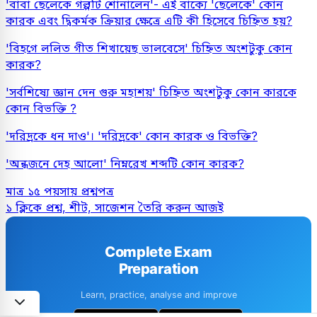
'বাবা ছেলেকে গল্পটি শোনালেন'- এই বাক্যে 'ছেলেকে' কোন
কারক এবং দ্বিকর্মক ক্রিয়ার ক্ষেত্রে এটি কী হিসেবে চিহ্নিত হয়?
'বিহগে ললিত গীত শিখায়েছ ভালবেসে' চিহ্নিত অংশটুকু কোন
কারক?
'সর্বশিষ্যে জ্ঞান দেন গুরু মহাশয়' চিহ্নিত অংশটুকু কোন কারকে
কোন বিভক্তি ?
'দরিদ্রকে ধন দাও'। 'দরিদ্রকে' কোন কারক ও বিভক্তি?
'
অন্ধজনে
দেহ আলো' নিম্নরেখ শব্দটি কোন কারক?
মাত্র ১৫ পয়সায় প্রশ্নপত্র
১ ক্লিকে প্রশ্ন, শীট, সাজেশন তৈরি করুন আজই
Complete Exam
Preparation
Learn, practice, analyse and improve