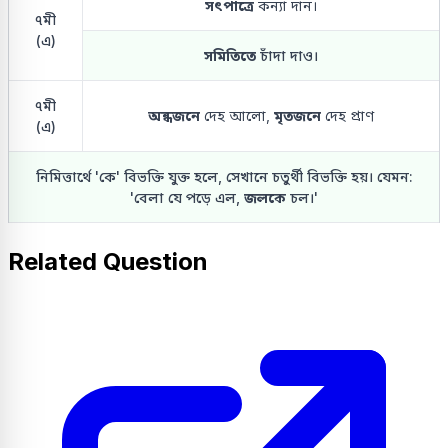
সৎপাত্রে
কন্যা দান।
৭মী
(এ)
সমিতিতে
চাঁদা দাও।
৭মী
অন্ধজনে
দেহ আলো,
মৃতজনে
দেহ প্রাণ
(এ)
নিমিত্তার্থে 'কে' বিভক্তি যুক্ত হলে, সেখানে চতুর্থী বিভক্তি হয়। যেমন:
'বেলা যে পড়ে এল,
জলকে
চল।'
Related Question