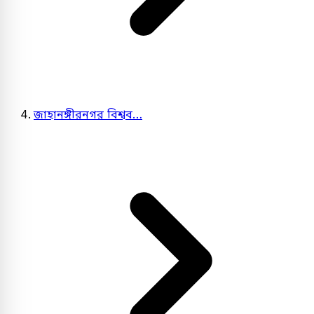
জাহানঙ্গীরনগর বিশ্বব…