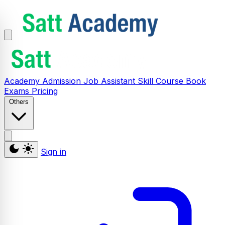
Academy
Admission
Job Assistant
Skill
Course
Book
Exams
Pricing
Others
Sign in