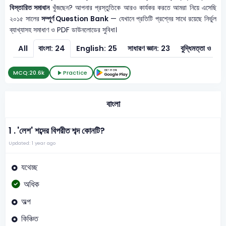
বিস্তারিত সমাধান
খুঁজছেন? আপনার প্রস্তুতিকে আরও কার্যকর করতে আমরা নিয়ে এসেছি
২০১৫ সালের
সম্পূর্ণ Question Bank
— যেখানে প্রতিটি প্রশ্নের সাথে রয়েছে নির্ভুল
ব্যাখ্যাসহ সমাধাণ ও PDF ডাউনলোডের সুবিধা।
All
বাংলা: 24
English: 25
সাধারণ জ্ঞান: 23
বুদ্ধিমত্তা ও মান
MCQ:
20.6k
Practice
বাংলা
1 .
'লেশ' শব্দের বিপরীত শব্দ কোনটি?
Updated: 1 year ago
যথেচ্ছ
অধিক
অল্প
কিঞ্চিত