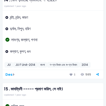
14 .
কোন শব্দগুচ্ছে স্বভাবতই 'ণ' হয়েছে?
Updated: 1 year ago
ঘন্টা, লন্ঠন, কারণ
দুর্নাম, নিপুন, হরিণ
লাবণ্য, কল্যাণ, গণনা
কল্যাণ, কৃপণ, গুন
JU
JU F Unit-2014
বাংলা
ণ-ত্ব বিধান এবং ষ-ত্ব বিধান
2014
Des
565
1
15 .
কাদম্বিনী ----- প্রমাণ করিল, সে নাই।
Updated: 1 year ago