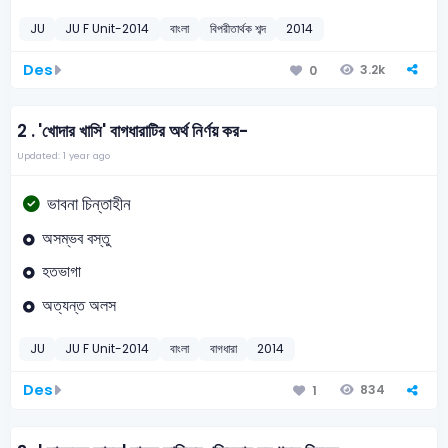
JU
JU F Unit-2014
বাংলা
বিপরীতার্থক শব্দ
2014
Des
3.2k
0
2 .
'খোদার খাসি' বাগধারাটির অর্থ নির্ণয় কর-
Updated: 1 year ago
ভাবনা চিন্তাহীন
অসম্ভব বস্তু
হতভাগা
অত্যন্ত অলস
JU
JU F Unit-2014
বাংলা
বাগধারা
2014
Des
834
1