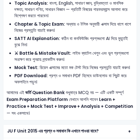
Topic Analysis:
বাংলা, English, সাধারণ জ্ঞান, বুদ্ধিমত্তা ও মানসিক
দক্ষতা, সাধারণ গণিত, সাধারন বিজ্ঞান — প্রতিটি বিষয়ের পারফরম্যান্স আলাদা করে
বিশ্লেষণ করতে পারবেন।
Chapter & Topic Exam:
অধ্যায় ও টপিক অনুযায়ী এক্সাম দিয়ে ধাপে ধাপে
নিজের প্রস্তুতি যাচাই করুন।
SATT AI Explanation:
কঠিন বা কনফিউজিং প্রশ্নগুলো AI দিয়ে মুহূর্তেই
বুঝে নিন।
⚔️ Battle & Mistake Vault:
লাইভ ব্যাটেল খেলুন এবং ভুল প্রশ্নগুলো
সংরক্ষণ করে পুনরায় প্র্যাকটিস করুন।
Mock Test:
রিয়েল এক্সামের মতো মক টেস্ট দিয়ে নিজের প্রস্তুতি যাচাই করুন।
PDF Download:
প্রশ্ন ও সমাধান PDF হিসেবে ডাউনলোড বা প্রিন্ট করে
অফলাইনে পড়ুন।
আমাদের এই
ভর্তি Question Bank
শুধুমাত্র MCQ নয় — এটি একটি সম্পূর্ণ
Exam Preparation Platform
যেখানে আপনি পাবেন
Learn +
Practice + Mock Test + Improve + Analysis + Competition
— সব একসাথে।
JU F Unit 2015 এর প্রশ্ন ও সমাধান কি এখানে পাওয়া যাবে?