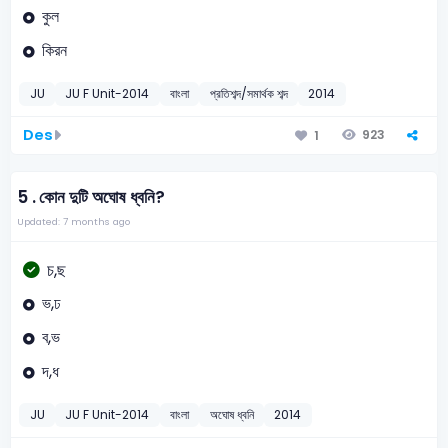
কুল
কিরন
JU
JU F Unit-2014
বাংলা
প্রতিশব্দ/সমার্থক শব্দ
2014
Des
923
1
5 .
কোন দুটি অঘোষ ধ্বনি?
Updated: 7 months ago
চ,ছ
ভ,ঢ
ব,ভ
দ,ধ
JU
JU F Unit-2014
বাংলা
অঘোষ ধ্বনি
2014