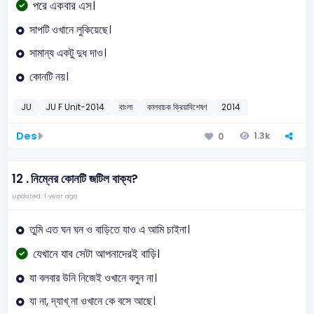
পরে একবার এস।
সাপটি ওখানে লুকিয়েছে।
সামান্য একটু দুধ দাও।
কোনটি নয়।
JU
JU F Unit-2014
বাংলা
কালবাচক ক্রিয়াবিশেষণ
2014
Des
1.3k
0
12 .
নিম্নের কোনটি জটিল বাক্য?
Updated: 1 year ago
তুমি এত ঘন ঘন ও বাড়িতে যাও এ আমি চাইনা।
যেখানে যাব সেটা আপনাদেরই বাড়ি।
যা বলবার উনি নিজেই ওখানে বলুন না।
যা না, দ্যাখ্ না ওখানে কে বসে আছে।