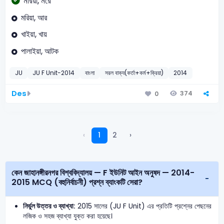
মরিয়া, মরে
মরিয়া, আর
খাইয়া, খায়
পালাইয়া, আটক
JU
JU F Unit-2014
বাংলা
সরল বাক্য(কর্তা+কর্ম+ক্রিয়া)
2014
Des
374
0
‹
1
2
›
কেন জাহানঙ্গীরনগর বিশ্ববিদ্যালয় — F ইউনিট আইন অনুষদ — 2014-
2015 MCQ (বহুনির্বাচনী) প্রশ্ন ব্যাংকটি সেরা?
নির্ভুল উত্তর ও ব্যাখ্যা:
2015 সালের (JU F Unit) এর প্রতিটি প্রশ্নের পেছনের
লজিক ও সহজ ব্যাখ্যা যুক্ত করা হয়েছে।