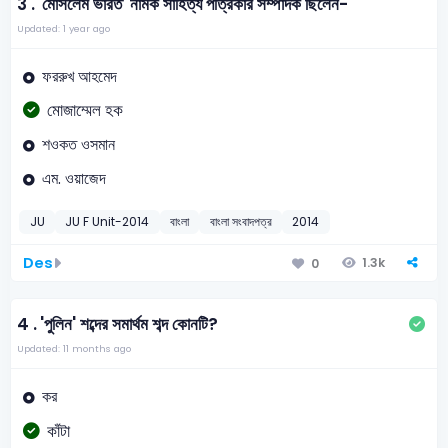
3 .
'মোসলেম ভারত' নামক সাহিত্য পত্রিকার সম্পাদক ছিলেন-
Updated: 1 year ago
ফররুখ আহমেদ
মোজাম্মেল হক
শওকত ওসমান
এম. ওয়াজেদ
JU
JU F Unit-2014
বাংলা
বাংলা সংবাদপত্র
2014
Des
1.3k
0
4 .
'পুলিন' শব্দের সমার্থম শব্দ কোনটি?
Updated: 11 months ago
কর
কাঁটা