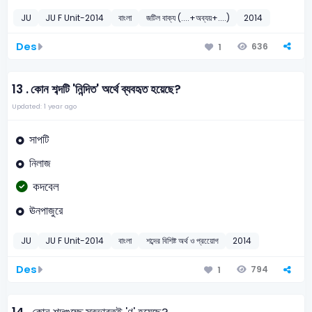
JU
JU F Unit-2014
বাংলা
জটিল বাক্য (....+অব্যয়+....)
2014
Des
636
1
13 .
কোন শব্দটি 'নিন্দিত' অর্থে ব্যবহৃত হয়েছে?
Updated: 1 year ago
সাপটি
নিলাজ
কদবেল
ঊনপাজুরে
JU
JU F Unit-2014
বাংলা
শব্দের বিশিষ্ট অর্থ ও প্রয়োেগ
2014
Des
794
1