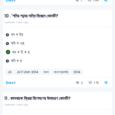
Des
1.8k
1
10 .
'পনির শব্দের সন্ধি বিচ্ছেদ কোনটি?
Updated: 1 year ago
পন + ইর
পনি + এর্
পন + ই + র
পনি + র
JU
JU F Unit-2014
বাংলা
বাংলা স্বরসন্ধি
2014
Des
1.1k
2
11 .
কালবাচক ক্রিয়া বিশেষণের উদাহরণ কোনটি?
Updated: 1 year ago