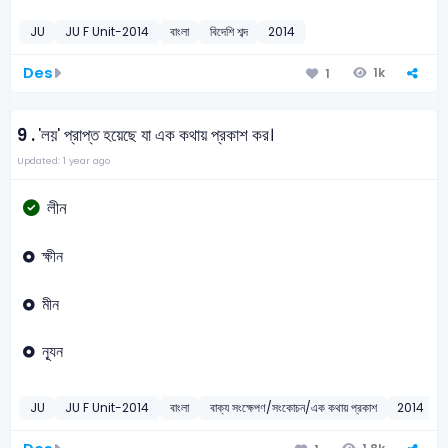
JU
JU F Unit-2014
বাংলা
বিদেশি শব্দ
2014
Des
1k
1
9 .
'লয়' প্রাপ্ত হয়েছে যা এক কথায় প্রকাশ কর।
Updated: 1 year ago
লীন
ক্ষীন
মীন
ন্যূন
JU
JU F Unit-2014
বাংলা
বাক্য সংক্ষেপণ/সংকোচন/এক কথায় প্রকাশ
2014