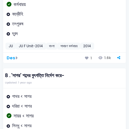
কর্মধারয়
বহুব্রীহি
তৎপুরুষ
দ্বন্দ
JU
JU F Unit-2014
বাংলা
সাধারণ কর্মধারয়
2014
Des
1.6k
1
8 .
'সাগর' শব্দের বুৎপত্তি নির্দেশ করে-
Updated: 1 year ago
পাথর < সাগর
দরিয়া < সাগর
সায়র < সাগর
সিন্ধু < সাগর