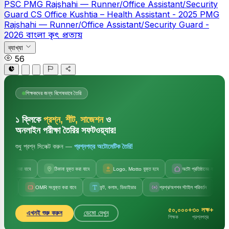
PSC
PMG Rajshahi — Runner/Office Assistant/Security
Guard
CS Office Kushtia – Health Assistant - 2025
PMG
Rajshahi — Runner/Office Assistant/Security Guard -
2026
বাংলা
কৃৎ প্রত্যয়
ব্যাখ্যা
56
শিক্ষকদের জন্য বিশেষভাবে তৈরি
১ ক্লিকে
প্রশ্ন, শীট, সাজেশন
ও
অনলাইন পরীক্ষা তৈরির সফটওয়্যার!
শুধু প্রশ্ন সিলেক্ট করুন —
প্রশ্নপত্র অটোমেটিক তৈরি!
দেয়া যাবে
ঠিকানা যুক্ত করা যাবে
Logo, Motto যুক্ত হবে
অটো প্রতিষ্ঠানের নাম
অ
OMR সংযুক্ত করা যাবে
ফন্ট, কলাম, ডিভাইডার
প্রশ্ন/অপশন স্টাইল পরিবর্তন
সেট কোড, 
৫০,০০০+
৩০ লক্ষ+
এখনই শুরু করুন
ডেমো দেখুন
শিক্ষক
প্রশ্নপত্র