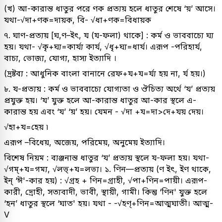
(খ) আ-কারান্ত ধাতুর পরে ণক প্রত্যয় হলে ধাতুর শেষে ‘য়’ আসে।
যথা-√দা+ণক=দায়ক, বি- √ধা+ণক=বিধায়ক
৭. ঘাণ-প্রত্যয় [ঘ,ণ–ইৎ, য (য-ফলা) থাকে] : কর্ম ও ভাববাচ্যে ঘ্য
হয়। যথা- √কৃ+ঘ্য=কাৰ্য্য কাৰ্য, √ধৃ+ঘ্য=ধার্য। এরূপ -পরিহার্য,
বাচ্য, ভোজ্য, যোগ্য, হাস্য ইত্যাদি ।
(দ্রষ্টব্য : আধুনিক বাংলা বানানে রেফ+য+য=র্য্য হয় না, র্য হয়।)
৮. য-প্রত্যয় : কর্ম ও ভাববাচ্যে যোগ্যতা ও ঔচিত্য অর্থে ‘য’ প্রত্যয়
প্রযুক্ত হয়। ‘য’ যুক্ত হলে আ-কারান্ত ধাতুর আ-কার স্থলে এ-
কারান্ত হয় এবং ‘য’ ‘য়’ হয়। যেমন - √দা +য=দা>দে+যয় দেয়।
√হা+য=হেয় ৷
এরূপ –বিধেয়, অজেয়, পরিমেয়, অনুমেয় ইত্যাদি।
বিশেষ নিয়ম : ব্যঞ্জনান্ত ধাতুর ‘য’ প্রত্যয় স্থলে য-ফলা হয়। যথা-
√গম্+য=গম্য, √লভ্+য=লভ্য। ১. ণিন—প্রত্যয় (ণ ইৎ, ইণ থাকে,
ইন্‌ ‘ঈ'-কার হয়) : √গ্রহ + ণিন=গ্রাহী, √পা+ণিন=পায়ী। এরূপ-
কারী, দ্রোহী, সত্যবাদী, ভাবী, স্থায়ী, গামী। কিন্তু ‘ণিন' যুক্ত হলে
‘হন’ ধাতুর স্থলে ‘ঘাত' হয়। যথা - -√হণ্+ণিন=আত্মঘাতী। আত্ম-
V