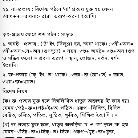
২১. না-প্রত্যয় : বিশেষ্য গঠনে ‘না’ প্রত্যয় যুক্ত হয় যেমন
√রাধ+না=রাধনা> রান্না। এরূপ-ঝরনা ইত্যাদি।
কৃৎ-প্রত্যয় যোগে শব্দ গঠন : সংস্কৃত
১. অনট্—প্রত্যয় : (‘ট' ইৎ (বিলুপ্ত) হয়, ‘অন’ থাকে) : √নী+অন=
√নী+অন>নে+অন (গুণসূত্রে) = নয়ন, √শু+ অনট্= √শু+অন (গুণ
ও সন্ধির ফলে) = শ্রবণ। এরূপ – স্থান, ভোজন, নর্তন, দর্শন
ইত্যাদি।
২. ক্ত-প্রত্যয় ('ক্' ইৎ 'ত' থাকে) : √জ্ঞা+ক্ত (জ্ঞা+ত) = জ্ঞাত,
√খ্যা+ক্ত=খ্যাত।
বিশেষ নিয়ম
(ক) ক্ত-প্রত্যয় যুক্ত হলে নিম্নলিখিত ধাতুর অন্ত্যস্বর ‘ই’ কার হয়।
যেমন √পঠ+ক্ত=(পঠ+ই+ত) পঠিত। এরূপ –লিখিত, বিদিত,
বেষ্টিত, চলিত, পতিত, লুণ্ঠিত, ক্ষুধিত, শিক্ষিত ইত্যাদি । =
(খ) ক্ত প্রত্যয় যুক্ত হলে, ধাতুর অন্তস্থিত ‘চ’ ও ‘জ’ স্থলে ‘ক’ হয়।
যেমন- √সিচ্+ক্ত=(সিক্‌+ত) সিক্ত। এরূপ-√মুচ্+ক্ত=মুক্ত,