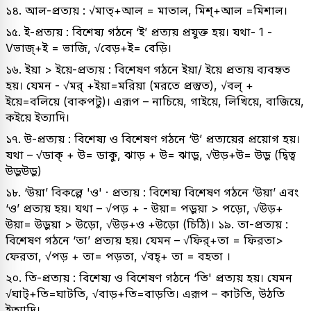
১৪. আল-প্রত্যয় : √মাত্+আল = মাতাল, মিশ্+আল =মিশাল।
১৫. ই-প্রত্যয় : বিশেষ্য গঠনে ‘ই’ প্রত্যয় প্রযুক্ত হয়। যথা- 1 -
Vভাজ্‌+ই = ভাজি, √বেড়+ই= বেড়ি।
১৬. ইয়া > ইয়ে-প্রত্যয় : বিশেষণ গঠনে ইয়া/ ইয়ে প্রত্যয় ব্যবহৃত
হয়। যেমন - √মর্ +ইয়া=মরিয়া (মরতে প্রস্তুত), √বল্ +
ইয়ে=বলিয়ে (বাকপটু)। এরূপ – নাচিয়ে, গাইয়ে, লিখিয়ে, বাজিয়ে,
কইয়ে ইত্যাদি।
১৭. উ-প্রত্যয় : বিশেষ্য ও বিশেষণ গঠনে ‘উ’ প্রত্যয়ের প্রয়োগ হয়।
যথা – √ডাক্ + উ= ডাকু, ঝাড় + উ= ঝাড়ু, √উড়+উ= উড়ু (দ্বিত্ব
উড়ুউড়ু)
১৮. ‘উয়া’ বিকল্পে 'ও' · প্রত্যয় : বিশেষ্য বিশেষণ গঠনে ‘উয়া’ এবং
‘ও’ প্রত্যয় হয়। যথা – √পড় + - উয়া= পড়ুয়া > পড়ো, √উড়+
উয়া= উড়ুয়া > উড়ো, √উড়+ও +উড়ো (চিঠি)। ১৯. তা-প্রত্যয় :
বিশেষণ গঠনে ‘তা’ প্রত্যয় হয়। যেমন – √ফির্+তা = ফিরতা>
ফেরতা, √পড় + তা= পড়তা, √বহ্+ তা = বহতা ।
২০. তি-প্রত্যয় : বিশেষ্য ও বিশেষণ গঠনে ‘তি' প্রত্যয় হয়। যেমন
√ঘাট্+তি=ঘাটতি, √বাড়+তি=বাড়তি। এরূপ – কাটতি, উঠতি
ইত্যাদি।