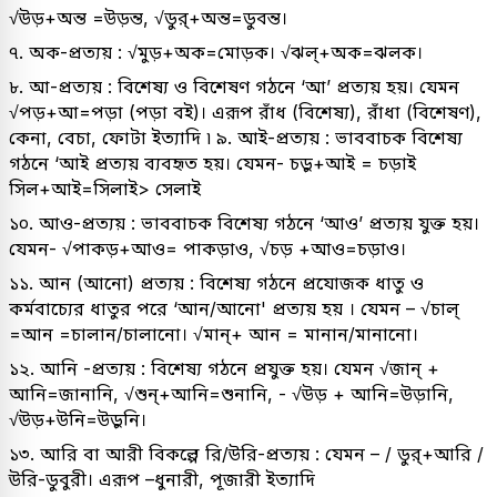
√উড়+অন্ত =উড়ন্ত, √ডুর্+অন্ত=ডুবন্ত।
৭. অক-প্রত্যয় : √মুড়+অক=মোড়ক। √ঝল্+অক=ঝলক।
৮. আ-প্রত্যয় : বিশেষ্য ও বিশেষণ গঠনে ‘আ’ প্রত্যয় হয়। যেমন
√পড়+আ=পড়া (পড়া বই)। এরূপ রাঁধ (বিশেষ্য), রাঁধা (বিশেষণ),
কেনা, বেচা, ফোটা ইত্যাদি ৷ ৯. আই-প্রত্যয় : ভাববাচক বিশেষ্য
গঠনে ‘আই প্রত্যয় ব্যবহৃত হয়। যেমন- চড়ু+আই = চড়াই
সিল+আই=সিলাই> সেলাই
১০. আও-প্রত্যয় : ভাববাচক বিশেষ্য গঠনে ‘আও’ প্রত্যয় যুক্ত হয়।
যেমন- √পাকড়+আও= পাকড়াও, √চড় +আও=চড়াও।
১১. আন (আনো) প্রত্যয় : বিশেষ্য গঠনে প্রযোজক ধাতু ও
কর্মবাচ্যের ধাতুর পরে ‘আন/আনো' প্ৰত্যয় হয় । যেমন – √চাল্‌
=আন =চালান/চালানো। √মান্+ আন = মানান/মানানো।
১২. আনি -প্রত্যয় : বিশেষ্য গঠনে প্রযুক্ত হয়। যেমন √জান্ +
আনি=জানানি, √শুন্+আনি=শুনানি, - √উড় + আনি=উড়ানি,
√উড়+উনি=উড়ুনি।
১৩. আরি বা আরী বিকল্পে রি/উরি-প্রত্যয় : যেমন – / ডুর্+আরি /
উরি-ডুবুরী। এরূপ –ধুনারী, পূজারী ইত্যাদি