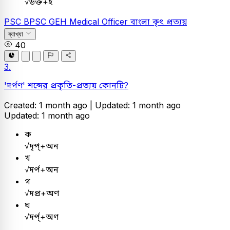
√উক্ত+ই
PSC
BPSC GEH Medical Officer
বাংলা
কৃৎ প্রত্যয়
ব্যাখ্যা
40
3.
'দর্পণ' শব্দের প্রকৃতি-প্রত্যয় কোনটি?
Created: 1 month ago |
Updated: 1 month ago
Updated: 1 month ago
ক
√দৃপ্+অন
খ
√দর্প+অন
গ
√দপ্র+অণ
ঘ
√দর্প্‌+অণ