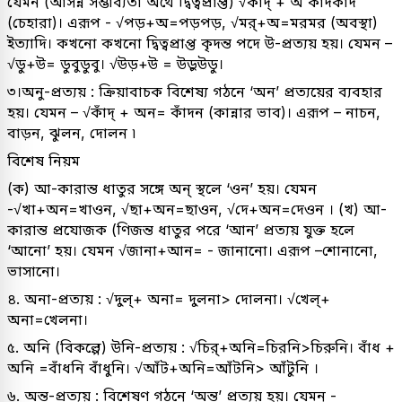
যেমন (আসন্ন সম্ভাব্যতা অর্থে দ্বিত্বপ্রাপ্ত) √কাঁদ্ + অ কাঁদকাঁদ
(চেহারা)। এরূপ - √পড়+অ=পড়পড়, √মর্+অ=মরমর (অবস্থা)
ইত্যাদি। কখনো কখনো দ্বিত্বপ্রাপ্ত কৃদন্ত পদে উ-প্রত্যয় হয়। যেমন –
√ডু+উ= ডুবুডুবু। √উড়+উ = উড়ুউডু।
৩।অনু-প্রত্যয় : ক্রিয়াবাচক বিশেষ্য গঠনে ‘অন’ প্রত্যয়ের ব্যবহার
হয়। যেমন – √কাঁদ্ + অন= কাঁদন (কান্নার ভাব)। এরূপ – নাচন,
বাড়ন, ঝুলন, দোলন ৷
বিশেষ নিয়ম
(ক) আ-কারান্ত ধাতুর সঙ্গে অন্ স্থলে ‘ওন’ হয়। যেমন
-√খা+অন=খাওন, √ছা+অন=ছাওন, √দে+অন=দেওন । (খ) আ-
কারান্ত প্রযোজক (ণিজন্ত ধাতুর পরে ‘আন’ প্রত্যয় যুক্ত হলে
‘আনো’ হয়। যেমন √জানা+আন= - জানানো। এরূপ –শোনানো,
ভাসানো।
৪. অনা-প্রত্যয় : √দুল্‌+ অনা= দুলনা> দোলনা। √খেল্‌+
অনা=খেলনা।
৫. অনি (বিকল্পে) উনি-প্রত্যয় : √চির্+অনি=চিরনি>চিরুনি। বাঁধ +
অনি =বাঁধনি বাঁধুনি। √আঁট+অনি=আঁটনি> আঁটুনি ।
৬. অন্ত-প্রত্যয় : বিশেষণ গঠনে ‘অন্ত’ প্রত্যয় হয়। যেমন -