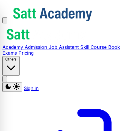
Academy
Admission
Job Assistant
Skill
Course
Book
Exams
Pricing
Others
Sign in