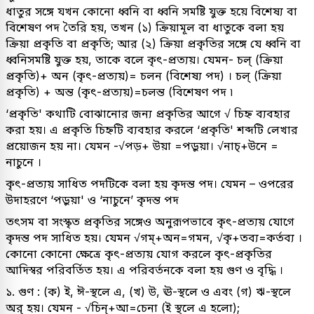
ধাতুর সঙ্গে যখন কোনো ধ্বনি বা ধ্বনি সমষ্টি যুক্ত হয়ে বিশেষ্য বা
বিশেষণ পদ তৈরি হয়, তখন (১) ক্রিয়ামূল বা ধাতুকে বলা হয়
ক্রিয়া প্রকৃতি বা প্রকৃতি; আর (২) ক্রিয়া প্রকৃতির সঙ্গে যে ধ্বনি বা
ধ্বনিসমষ্টি যুক্ত হয়, তাকে বলে কৃৎ-প্রত্যয়। যেমন- চল্ (ক্রিয়া
প্রকৃতি)+ অন (কৃৎ-প্রত্যয়)= চলন (বিশেষ্য পদ) । চল্ (ক্রিয়া
প্রকৃতি) + অন্ত (কৃৎ-প্রত্যয়)=চলন্ত (বিশেষণ পদ ৷
‘প্রকৃতি' কথাটি বোঝানোর জন্য প্রকৃতির আগে √ চিহ্ন ব্যবহার
করা হয়। এ প্রকৃতি চিহ্নটি ব্যবহার করলে ‘প্রকৃতি' শব্দটি লেখার
প্রয়োজন হয় না। যেমন -√পড়+ উয়া =পড়ুয়া। √নাচ্+উনে =
নাচুনে ।
কৃৎ-প্রত্যয় সাধিত পদটিকে বলা হয় কৃদন্ত পদ। যেমন – ওপরের
উদাহরণে ‘পড়ুয়া' ও ‘নাচুনে’ কৃদন্ত পদ
তৎসম বা সংস্কৃত প্রকৃতির সঙ্গেও অনুরূপভাবে কৃৎ-প্রত্যয় যোগে
কৃদন্ত পদ সাধিত হয়। যেমন √গম্+অন=গমন, √কৃ+তব্য=কর্তব্য ।
কোনো কোনো ক্ষেত্রে কৃৎ-প্রত্যয় যোগ করলে কৃৎ-প্রকৃতির
আদিস্বর পরিবর্তিত হয়। এ পরিবর্তনকে বলা হয় গুণ ও বৃদ্ধি ।
১. গুণ : (ক) ই, ঈ-স্থলে এ, (খ) উ, ঊ-স্থলে ও এবং (গ) ঋ-স্থলে
অর্ হয়। যেমন - √চিন্+আ=চেনা (ই স্থলে এ হলো);