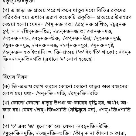
Vভুজ্‌+ক্ত=ভুক্ত।
(গ) এ ছাড়া ক্ত প্রত্যয় পরে থাকলে ধাতুর মধ্যে বিভিন্ন রকমের
পরিবর্তন হয়। এখানে এরূপ কয়েকটি প্রকৃতি— প্রত্যয়ের উদাহরণ
দেওয়া হলো। যেমন- √গম্ +ক্ত গত, √গ্ৰন্থ +ক্ত গ্রথিত, √চুর্+ক্ত
চূর্ণ, = = √ছিদ্+ক্ত=ছিন্ন, √জন্+ক্ত=জাত, √দা+ক্ত=দত্ত,
√দহ্+ক্ত=দগ্ধ, √বচ্+ক্ত=উক্ত, √বপ্‌+ক্ত=উপ্ত, √মুহ্+ক্ত=মুগ্ধ,
√ষুধ+ক্ত=যুদ্ধ, √ল+ক্ত=লব্ধ, √স্বপ্+ক্ত=সুপ্ত, √সৃ+ক্ত=সৃষ্ট,
√হন্+ক্ত= হত ইত্যাদি। ৩. ক্তি-প্রত্যয় (‘ক' ইৎ ‘তি' থাকে) : √গম্+
ক্তি=√গম্+তি=গতি (এখানে ‘ম’ লোপ হয়েছে)।
:
বিশেষ নিয়ম
(ক) ক্তি-প্রত্যয় যোগ করলে কোনো কোনো ধাতুর অন্ত ব্যঞ্জনের
লোপ হয়। যথা- √মন্+ক্তি=মতি, √রম্+ক্তি=রতি
(খ) কোনো কোনো ধাতুর উপধা অ-কারের বৃদ্ধি হয়, অর্থাৎ আ-
কার হয়। যেমন √শ্রম্+ক্তি=শ্রান্তি (সন্ধিসূত্রে মন), √শম্+ক্তি=শান্তি
।
(গ) ‘চ’ এবং ‘জ’ স্থলে ‘ক’ হয়। যেমন -√বচ্+ক্তি=উক্তি,
√মুচ্+ক্তি=মুক্তি, √ভজ্‌+ক্তি=ভক্তি। √কাঁদ্ + না কাঁদনা > কান্না,