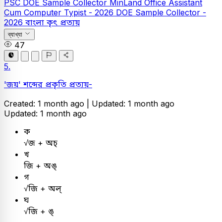
PSC
DOE Sample Collector
MinLand Office Assistant
Cum Computer Typist - 2026
DOE Sample Collector -
2026
বাংলা
কৃৎ প্রত্যয়
ব্যাখ্যা
47
5.
'জয়' শব্দের প্রকৃতি প্রত্যয়-
Created: 1 month ago |
Updated: 1 month ago
Updated: 1 month ago
ক
√জ + অচ্
খ
জি + অঙ্
গ
√জি + অল্
ঘ
√জি + ঙ্