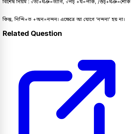
বিশেষ নিয়ম : √ত্য+ঘঞ=ত্যাগ, √পচ্ +য=পাক, /শুচ্+ঘঞ=শোক
কিন্তু, নিন্দি+ত +অন=নন্দন। এক্ষেত্রে আ যোগে ‘নন্দনা’ হয় না।
Related Question