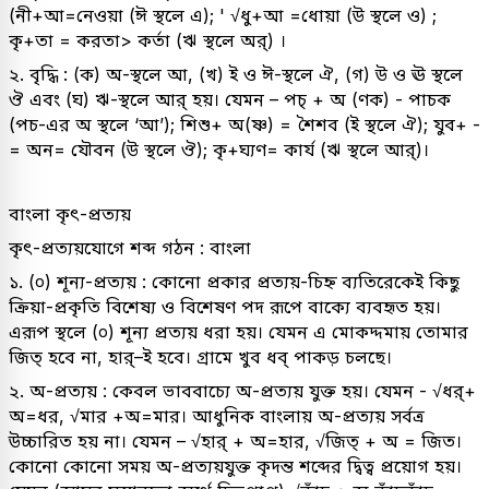
(নী+আ=নেওয়া (ঈ স্থলে এ); ' √ধু+আ =ধোয়া (উ স্থলে ও) ;
কৃ+তা = করতা> কর্তা (ঋ স্থলে অর্) ।
২. বৃদ্ধি : (ক) অ-স্থলে আ, (খ) ই ও ঈ-স্থলে ঐ, (গ) উ ও ঊ স্থলে
ঔ এবং (ঘ) ঋ-স্থলে আর্ হয়। যেমন – পচ্ + অ (ণক) - পাচক
(পচ-এর অ স্থলে ‘আ’); শিশু+ অ(ষ্ণ) = শৈশব (ই স্থলে ঐ); যুব+ -
= অন= যৌবন (উ স্থলে ঔ); কৃ+ঘ্যণ= কার্য (ঋ স্থলে আর্)।
বাংলা কৃৎ-প্রত্যয়
কৃৎ-প্রত্যয়যোগে শব্দ গঠন : বাংলা
১. (০) শূন্য-প্রত্যয় : কোনো প্রকার প্রত্যয়-চিহ্ন ব্যতিরেকেই কিছু
ক্রিয়া-প্রকৃতি বিশেষ্য ও বিশেষণ পদ রূপে বাক্যে ব্যবহৃত হয়।
এরূপ স্থলে (০) শূন্য প্রত্যয় ধরা হয়। যেমন এ মোকদ্দমায় তোমার
জিত্ হবে না, হার্–ই হবে। গ্রামে খুব ধব্ পাকড় চলছে।
২. অ-প্রত্যয় : কেবল ভাববাচ্যে অ-প্রত্যয় যুক্ত হয়। যেমন - √ধর্+
অ=ধর, √মার +অ=মার। আধুনিক বাংলায় অ-প্রত্যয় সর্বত্র
উচ্চারিত হয় না। যেমন – √হার্ + অ=হার, √জিত্ + অ = জিত।
কোনো কোনো সময় অ-প্রত্যয়যুক্ত কৃদন্ত শব্দের দ্বিত্ব প্রয়োগ হয়।