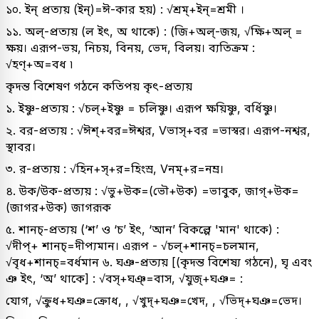
১০. ইন্ প্রত্যয় (ইন্)=ঈ-কার হয়) : √শ্রম্+ইন্=শ্রমী ।
১১. অল্-প্রত্যয় (ল ইৎ, অ থাকে) : (জি+অল্-জয়, √ক্ষি+অল্ =
ক্ষয়। এরূপ-ভয়, নিচয়, বিনয়, ভেদ, বিলয়। ব্যতিক্রম :
√হণ্+অ=বধ ৷
কৃদন্ত বিশেষণ গঠনে কতিপয় কৃৎ-প্রত্যয়
১. ইষ্ণু-প্রত্যয় : √চল্‌+ইষ্ণু = চলিষ্ণু। এরূপ ক্ষয়িষ্ণু, বর্ধিষ্ণু।
২. বর-প্রত্যয় : √ঈশ্+বর=ঈশ্বর, Vভাস্+বর =ভাস্বর। এরূপ-নশ্বর,
স্থাবর।
৩. র-প্রত্যয় : √হিন+স্+র=হিংস্র, Vনম্+র=নম্র।
৪. উক/উক-প্রত্যয় : √ভু+উক=(ভৌ+উক) =ভাবুক, জাগ্‌+উক=
(জাগর+উক) জাগরূক
৫. শানচ্-প্রত্যয় (‘শ’ ও ‘চ’ ইৎ, ‘আন’ বিকল্পে 'মান' থাকে) :
√দীপ্‌+ শানচ্=দীপ্যমান। এরূপ - √চল্‌+শানচ্=চলমান,
√বৃধ+শানচ্=বর্ধমান ৬. ঘঞ-প্রত্যয় [(কৃদন্ত বিশেষ্য গঠনে), ঘৃ এবং
ঞ ইৎ, ‘অ’ থাকে] : √বস্+ঘঞ্=বাস, √যুজ্+ঘঞ= :
যোগ, √ক্রুধ+ঘঞ=ক্রোধ, , √খুদ্+ঘঞ=খেদ, , √ভিদ্+ঘঞ=ভেদ।