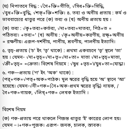
(ঘ) নিপাতনে সিদ্ধ : √গৈ+ক্তি=গীতি, √সিধ+ক্তি=সিদ্ধি,
√বুধ+ক্তি=বুদ্ধি, √শক্‌+ক্তি=শক্তি। ৪. তব্য ও অনীয় প্রত্যয় : কর্ম ও
ভাববাচ্যের ধাতুর পরে (ক) তব্য ও (খ) অনীয় প্রত্যয় হয় ।
(ক) তব্য : √কৃ+তব্য=কর্তব্য, √দা+তব্য=দাতব্য, পিঠ+ত =
পঠিতব্য। +তব্য=' (খ) অনীয় : √কৃ+অনীয়=করণীয়, রক্ষ্+অনীয়
= রক্ষণীয়। এরূপ-দর্শনীয়, পানীয়, শ্রবণীয়, পালনীয় ইত্যাদি।
৫. তৃচ্-প্রত্যয় (‘চ' ইৎ ‘তৃ’ থাকে) : প্রথমা একবচনে ‘তৃ’ স্থলে ‘তা’
হয় । যেমন- √দা+তৃচ্=√দা+তৃ=√দা+তা= দাতা √মা+তৃচ্=মাতা,
√ক্রী+তৃচ্= =ক্রেতা। বিশেষ নিয়মে : √ষুধ +তৃচ=Vযুধ+তা=যোদ্ধা।
৬. ণক—প্রত্যয় (‘ণ' ইৎ ‘অক' থাকে) :
(পর্+ণক=√পত্+অক=পাঠক। মূল স্বরের বৃদ্ধি হয়ে ‘অ’ স্থানে ‘আ’
হয়েছে। যেমন-√নী=ণক=(নৈ+অক-প্রথম স্বরের বৃদ্ধি) নায়ক, /
গৈ+ণক=গায়ক, √লিখ্+ণক= লেখক ইত্যাদি ।
বিশেষ নিয়ম
(ক) ণক-প্রত্যয় পরে থাকলে ণিজন্ত ধাতুর ‘ই’ কারের লোপ হয়।
যেমন – i+ণক=পূজক। এরূপ- জনক, চালক, স্তাবক।