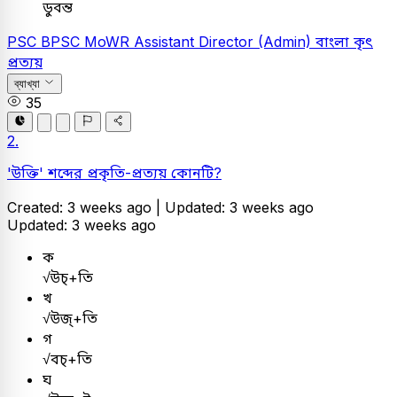
ডুবন্ত
PSC
BPSC MoWR Assistant Director (Admin)
বাংলা
কৃৎ
প্রত্যয়
ব্যাখ্যা
35
2.
'উক্তি' শব্দের প্রকৃতি-প্রত্যয় কোনটি?
Created: 3 weeks ago |
Updated: 3 weeks ago
Updated: 3 weeks ago
ক
√উচ্+তি
খ
√উজ্+তি
গ
√বচ্‌+তি
ঘ