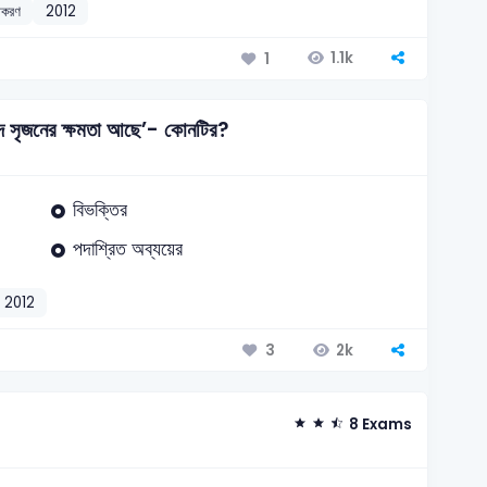
ধিকরণ
2012
1.1k
1
ব্দ সৃজনের ক্ষমতা আছে’- কোনটির?
বিভক্তির
পদাশ্রিত অব্যয়ের
2012
2k
3
8 Exams