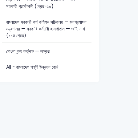
সহকারী প্রকৌশলী (গ্রেড-১০)
বাংলাদেশ সরকারী কর্ম কমিশন সচিবালয় — জনপ্রশাসন
মন্ত্রণালয় — সরকারি কর্মচারী হাসপাতাল — ও.টি. নার্স
(১০ম গ্রেড)
মোংলা বন্দর কর্তৃপক্ষ — লস্কর
All - বাংলাদেশ পল্লী উন্নয়ন বোর্ড
CAAB – SAE (E/M) and Accounts Assistant-2021
Various Ministr