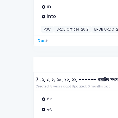
in
into
PSC
BRDB Officer-2012
BRDB URDO-2
Des
7 .
১, ৩, ৬, ১০, ১৫, ২১, ------ ধারাটির দশ
Created: 8 years ago |
Updated: 6 months ago
৪৫
৬২