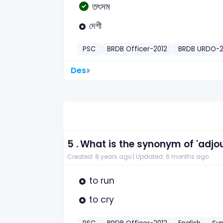
তৎসম
দেশী
PSC
BRDB Officer-2012
BRDB URDO-2
Des
5 .
What is the synonym of 'adjo
Created: 8 years ago |
Updated: 6 months ago
to run
to cry