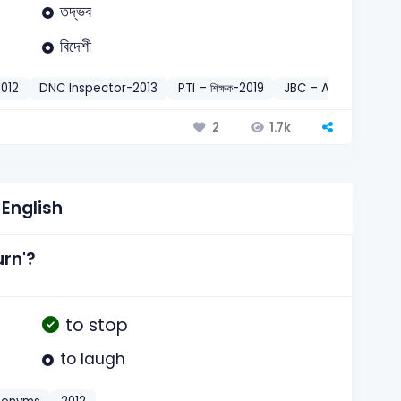
তদ্ভব
বিদেশী
012
DNC Inspector-2013
PTI – শিক্ষক-2019
JBC – Assistant M
1.7k
2
English
urn'?
to stop
to laugh