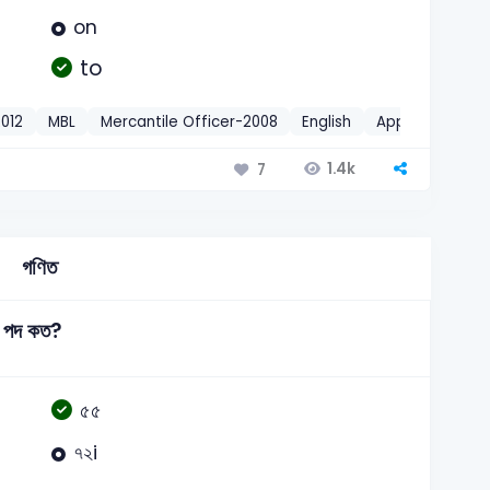
on
to
012
MBL
Mercantile Officer-2008
English
Appropriate Pr
1.4k
7
গণিত
ম পদ কত?
৫৫
৭২i