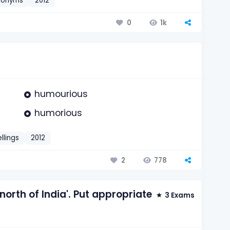
nonyms
2012
1k
0
humourious
humorious
llings
2012
778
2
north of India'. Put appropriate
3 Exams