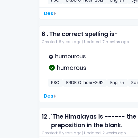
PSC
BRDB Officer-2012
English
Sy
Des
6 .
The correct spelling is-
Created: 8 years ago |
Updated: 7 months ago
humourous
humorous
PSC
BRDB Officer-2012
English
Spe
Des
12 .
'The Himalayas is ------ the 
preposition in the blank.
Created: 8 years ago |
Updated: 2 weeks ago