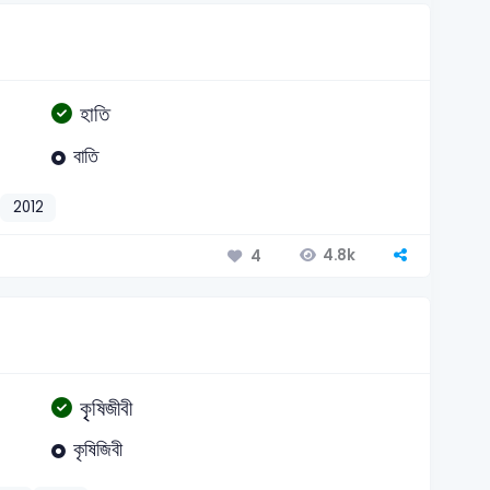
হাতি
বাতি
2012
4.8k
4
কৃৃষিজীবী
কৃষিজিবী