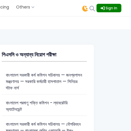
icing
Others
Sign In
পিএসসি ও অন্যান্য নিয়োগ পরীক্ষা
বাংলাদেশ সরকারী কর্ম কমিশন সচিবালয় — জনপ্রশাসন
মন্ত্রণালয় — সরকারি কর্মচারী হাসপাতাল — সিনিয়র
স্টাফ নার্স
বাংলাদেশ পরমাণু শক্তি কমিশন - ল্যাবরেটরি
অ্যাটেনডেন্ট
বাংলাদেশ সরকারী কর্ম কমিশন সচিবালয় — নৌপরিবহন
মন্ত্রণালয় — বাংলাদেশ মেরিন একাডেমি — উপ-