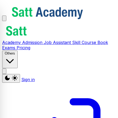
Academy
Admission
Job Assistant
Skill
Course
Book
Exams
Pricing
Others
Sign in