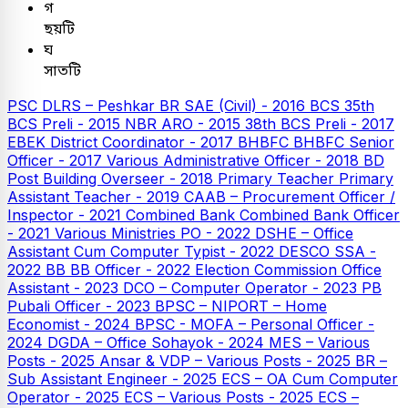
গ
ছয়টি
ঘ
সাতটি
PSC
DLRS – Peshkar
BR SAE (Civil) - 2016
BCS
35th
BCS Preli - 2015
NBR ARO - 2015
38th BCS Preli - 2017
EBEK District Coordinator - 2017
BHBFC
BHBFC Senior
Officer - 2017
Various Administrative Officer - 2018
BD
Post Building Overseer - 2018
Primary Teacher
Primary
Assistant Teacher - 2019
CAAB – Procurement Officer /
Inspector - 2021
Combined Bank
Combined Bank Officer
- 2021
Various Ministries PO - 2022
DSHE – Office
Assistant Cum Computer Typist - 2022
DESCO SSA -
2022
BB
BB Officer - 2022
Election Commission Office
Assistant - 2023
DCO – Computer Operator - 2023
PB
Pubali Officer - 2023
BPSC – NIPORT – Home
Economist - 2024
BPSC - MOFA – Personal Officer -
2024
DGDA – Office Sohayok - 2024
MES – Various
Posts - 2025
Ansar & VDP – Various Posts - 2025
BR –
Sub Assistant Engineer - 2025
ECS – OA Cum Computer
Operator - 2025
ECS – Various Posts - 2025
ECS –