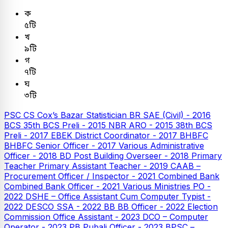
ক
৫টি
খ
৯টি
গ
৭টি
ঘ
৩টি
PSC
CS Cox’s Bazar Statistician
BR SAE (Civil) - 2016
BCS
35th BCS Preli - 2015
NBR ARO - 2015
38th BCS
Preli - 2017
EBEK District Coordinator - 2017
BHBFC
BHBFC Senior Officer - 2017
Various Administrative
Officer - 2018
BD Post Building Overseer - 2018
Primary
Teacher
Primary Assistant Teacher - 2019
CAAB –
Procurement Officer / Inspector - 2021
Combined Bank
Combined Bank Officer - 2021
Various Ministries PO -
2022
DSHE – Office Assistant Cum Computer Typist -
2022
DESCO SSA - 2022
BB
BB Officer - 2022
Election
Commission Office Assistant - 2023
DCO – Computer
Operator - 2023
PB
Pubali Officer - 2023
BPSC –