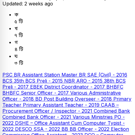
Updated: 2 weeks ago
ক
৫ টি
খ
৭ টি
গ
৪ টি
ঘ
৩ টি
PSC
BR Assistant Station Master
BR SAE (Civil) - 2016
BCS
35th BCS Preli - 2015
NBR ARO - 2015
38th BCS
Preli - 2017
EBEK District Coordinator - 2017
BHBFC
BHBFC Senior Officer - 2017
Various Administrative
Officer - 2018
BD Post Building Overseer - 2018
Primary
Teacher
Primary Assistant Teacher - 2019
CAAB –
Procurement Officer / Inspector - 2021
Combined Bank
Combined Bank Officer - 2021
Various Ministries PO -
2022
DSHE – Office Assistant Cum Computer Typist -
2022
DESCO SSA - 2022
BB
BB Officer - 2022
Election
Commission Office Assistant - 2023
DCO – Computer