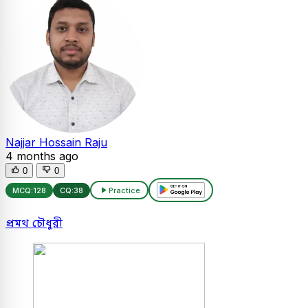
Najjar Hossain Raju
4 months ago
0
0
MCQ:
128
CQ:
38
Practice
প্রমথ চৌধুরী