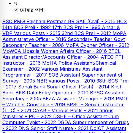
ঘ
আনোয়ার পাশা
PSC
PMG Rajshahi Postman
BR SAE (Civil) - 2016
BCS
14th BCS Preli - 1992
17th BCS Preli - 1995
Ansar &
VDP Various Posts - 2015
32nd BCS Preli - 2012
MoPA
Administrative Officer - 2016
Secondary Teacher
Govt
Secondary Teacher - 2006
MoFA Cypher Officer - 2012
MoWCA Upazila Women Affairs Officer - 2016
BTCL
Assistant Director/Accounts Officer - 2004
ATEO
PTI
Instructor - 2016
MoHA Police Assistant/Chemical
Examiner - 2002
Various Ministries Assistant
Programmer - 2017
SOB Assistant Superintendent of
Survey - 2005
NBR Various Posts - 2010
38th BCS Preli
- 2017
Sonali Bank
Sonali Officer (Cash) - 2014
Krishi
Bank
BKB Data Entry Operator - 2010
BPSC Assistant
Secretary - 2005
BEZA Assistant Manager - 2018
PMO
– Watcher Constable - 2019
BPSC – Senior Instructor
(TTC) - 2021
CAAB – Various Posts - 2021
arious
Ministries – PO - 2022
DSHE – Office Assistant Cum
Computer Typist - 2022
DGDA Superintendent of Drugs
- 2022
DNS Senior Staff Nurse - 2021
DoICT Assistant