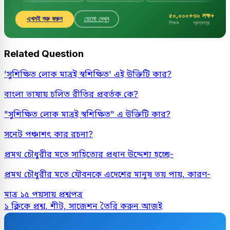
৫০,০০০+
৩০ লক্ষ+
এখনই শুরু করুন
ডেমো দেখুন
শিক্ষক
প্রশ্নপত্র
Related Question
'সুশিক্ষিত লোক মাত্রই স্বশিক্ষিত' এই উক্তিটি কার?
বাংলা ভাষায় চলিত রীতির প্রবর্তক কে?
"সুশিক্ষিত লোক মাত্রই স্বশিক্ষিত" এ উক্তিটি কার?
সনেট পঞ্চাশৎ কার রচনা?
প্রমথ চৌধুরীর মতে সাহিত্যের প্রধান উদ্দেশ্য হচ্ছে-
প্রমথ চৌধুরীর মতে যৌবনকে এদেশের মানুষ ভয় পায়, কারণ-
মাত্র ১৫ পয়সায় প্রশ্নপত্র
১ ক্লিকে প্রশ্ন, শীট, সাজেশন তৈরি করুন আজই