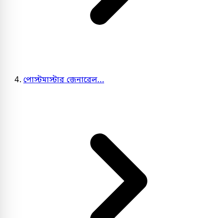
পোস্টমাস্টার জেনারেল…