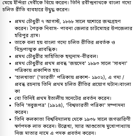
মেয়ে ইন্দিরা দেবীকে বিয়ে করেন। তিনি রবীন্দ্রনাথকে বাংলা গদ্যে
চলিত রীতি ব্যবহারে উদ্বুদ্ধ করেন।
প্রমথ চৌধুরী ৭ আগস্ট, ১৮৬৮ সালে যশোরে জন্মগ্রহণ
করেন। পৈতৃক নিবাস- পাবনা জেলার চাটমোহর উপজেলার
হরিপুর গ্রাম।
তাকে বলা হয় বাংলা গদ্যে চলিত রীতির প্রবর্তক ও
বিদ্রূপাত্মক প্রাবন্ধিক।
প্রমথ চৌধুরীর সাহিত্যিক ছদ্মনাম-বীরবল।
প্রমথ চৌধুরীর প্রথম প্রবন্ধ 'জয়দেব' ১৮৯৩ সালে 'সাধনা'
পত্রিকায় প্রকাশিত হয়।
'হালখাতা' ('ভারতী' পত্রিকায় প্রকাশ- ১৯০২), এ গদ্য /
প্রবন্ধ রচনায় তিনি প্রথম চলিত রীতির প্রয়োগ ঘটান।বাংলা
কা
ব্যে তিনিই প্রথম ইতালীয় সনেটের প্রবর্তন করেন।
তিনি 'সবুজপত্র' (১৯১৪), 'বিশ্বভারতী পত্রিকা' সম্পাদনা
করেন।
তিনি কলকাতা বিশ্ববিদ্যালয় থেকে ১৯৩৮ সালে জগত্তারিণী
স্বর্ণপদক লাভ করেন। উল্লেখ্য, স্যার আশুতোষ মুখোপাধ্যায়
নিজ মাতার নামে এ পদক প্রবর্তন করেন।