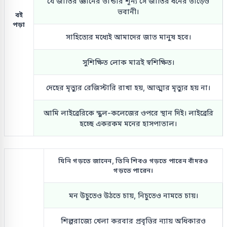
যে জাতির জ্ঞানের ভান্ডার শূন্য সে জাতির ধনের ভাঁড়েও
ভবানী।
বই
পড়া
সাহিত্যের মধ্যেই আমাদের জাত মানুষ হবে।
সুশিক্ষিত লোক মাত্রই স্বশিক্ষিত।
দেহের মৃত্যুর রেজিস্টারি রাখা হয়, আত্মার মৃত্যুর হয় না।
আমি লাইব্রেরিকে স্কুল-কলেজের ওপরে স্থান দিই। লাইব্রেরি
হচ্ছে একরকম মনের হাসপাতাল।
যিনি গড়তে জানেন, তিনি শিবও গড়তে পারেন বাঁদরও
গড়তে পারেন।
মন উচুতেও উঠতে চায়, নিচুতেও নামতে চায়।
শিল্পরাজ্যে খেলা করবার প্রবৃত্তির ন্যায় অধিকারও