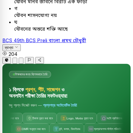
যৌবন মানব জীবনে বিরাট এক ফাঁড়া
গ
যৌবন শাসনযোগ্য নয়
ঘ
যৌবনের অন্তরে শক্তি আছে
BCS
49th BCS Preli
বাংলা
প্রমথ চৌধুরী
ব্যাখ্যা
204
শিক্ষকদের জন্য বিশেষভাবে তৈরি
১ ক্লিকে
প্রশ্ন, শীট, সাজেশন
ও
অনলাইন পরীক্ষা তৈরির সফটওয়্যার!
শুধু প্রশ্ন সিলেক্ট করুন —
প্রশ্নপত্র অটোমেটিক তৈরি!
 দেয়া যাবে
ঠিকানা যুক্ত করা যাবে
Logo, Motto যুক্ত হবে
অটো প্রতিষ্ঠানের নাম
OMR সংযুক্ত করা যাবে
ফন্ট, কলাম, ডিভাইডার
প্রশ্ন/অপশন স্টাইল পরিবর্তন
সেট কোড