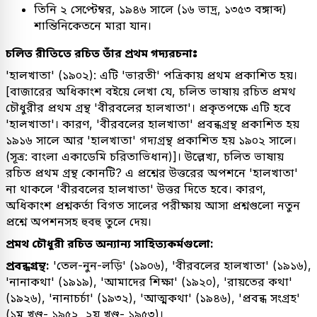
তিনি ২ সেপ্টেম্বর, ১৯৪৬ সালে (১৬ ভাদ্র, ১৩৫৩ বঙ্গাব্দ)
শান্তিনিকেতনে মারা যান।
চলিত রীতিতে রচিত তাঁর প্রথম গদ্যরচনাঃ
'হালখাতা' (১৯০২): এটি 'ভারতী' পত্রিকায় প্রথম প্রকাশিত হয়।
[বাজারের অধিকাংশ বইয়ে লেখা যে, চলিত ভাষায় রচিত প্রমথ
চৌধুরীর প্রথম গ্রন্থ 'বীরবলের হালখাতা'। প্রকৃতপক্ষে এটি হবে
'হালখাতা'। কারণ, 'বীরবলের হালখাতা' প্রবন্ধগ্রন্থ প্রকাশিত হয়
১৯১৬ সালে আর 'হালখাতা' গদ্যগ্রন্থ প্রকাশিত হয় ১৯০২ সালে।
(সূত্র: বাংলা একাডেমি চরিতাভিধান)]। উল্লেখ্য, চলিত ভাষায়
রচিত প্রথম গ্রন্থ কোনটি? এ প্রশ্নের উত্তরের অপশনে 'হালখাতা'
না থাকলে 'বীরবলের হালখাতা' উত্তর দিতে হবে। কারণ,
অধিকাংশ প্রশ্নকর্তা বিগত সালের পরীক্ষায় আসা প্রশ্নগুলো নতুন
প্রশ্নে অপশনসহ হুবহু তুলে দেয়।
প্রমথ চৌধুরী রচিত অন্যান্য সাহিত্যকর্মগুলো:
প্রবন্ধগ্রন্থ:
'তেল-নুন-লড়ি' (১৯০৬), 'বীরবলের হালখাতা' (১৯১৬),
'নানাকথা' (১৯১৯), 'আমাদের শিক্ষা' (১৯২০), 'রায়তের কথা'
(১৯২৬), 'নানাচর্চা' (১৯৩২), 'আত্মকথা' (১৯৪৬), 'প্রবন্ধ সংগ্রহ'
(১ম খণ্ড- ১৯৫২, ২য় খণ্ড- ১৯৫৩)।