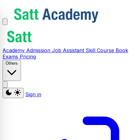
Academy
Admission
Job Assistant
Skill
Course
Book
Exams
Pricing
Others
Sign in