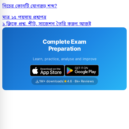
নিচের কোনটি যোগরূঢ় শব্দ?
মাত্র ১৫ পয়সায় প্রশ্নপত্র
১ ক্লিকে প্রশ্ন, শীট, সাজেশন তৈরি করুন আজই
Complete Exam
Preparation
Learn, practice, analyse and improve
1M+ downloads
4.6 · 8k+ Reviews