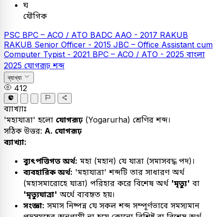
ঘ
যৌগিক
PSC
BPC – ACO / ATO
BADC AAO - 2017
RAKUB
RAKUB Senior Officer - 2015
JBC – Office Assistant cum
Computer Typist - 2021
BPC – ACO / ATO - 2025
বাংলা
2025
যোগরূঢ় শব্দ
ব্যাখ্যা
412
ব্যাখ্যাঃ
'মহাযাত্রা' হলো
যোগরূঢ়
(Yogarurha) শ্রেণির শব্দ।
সঠিক উত্তর:
A. যোগরূঢ়
ব্যাখ্যা:
ব্যুৎপত্তিগত অর্থ:
মহা (মহান) যে যাত্রা (সমাসবদ্ধ পদ)।
ব্যবহারিক অর্থ:
'মহাযাত্রা' শব্দটি তার সাধারণ অর্থ
(মহাসমারোহে যাত্রা) পরিহার করে বিশেষ অর্থ
'মৃত্যু'
বা
'মৃত্যুযাত্রা'
অর্থে ব্যবহৃত হয়।
সংজ্ঞা:
সমাস নিষ্পন্ন যে সকল শব্দ সম্পূর্ণভাবে সমস্যমান
পদসমূহের অনুগামী না হয়ে কোনো বিশিষ্ট বা বিশেষ অর্থ