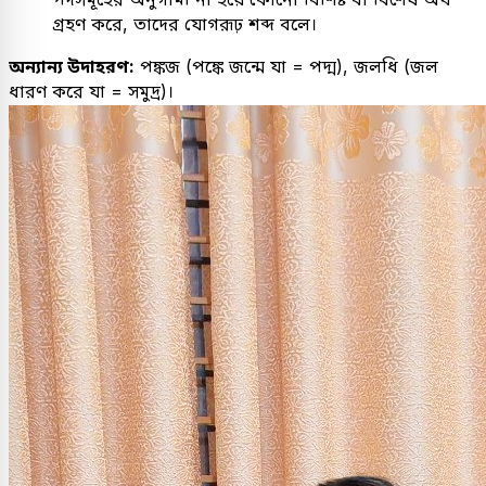
গ্রহণ করে, তাদের যোগরূঢ় শব্দ বলে।
অন্যান্য উদাহরণ:
পঙ্কজ (পঙ্কে জন্মে যা = পদ্ম), জলধি (জল
ধারণ করে যা = সমুদ্র)।