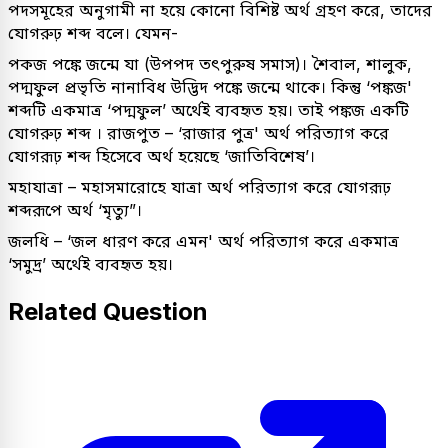
পদসমূহের অনুগামী না হয়ে কোনো বিশিষ্ট অর্থ গ্রহণ করে, তাদের
যোগরুঢ় শব্দ বলে। যেমন-
পকজ পঙ্কে জন্মে যা (উপপদ তৎপুরুষ সমাস)। শৈবাল, শালুক,
পদ্মফুল প্রভৃতি নানাবিধ উদ্ভিদ পঙ্কে জন্মে থাকে। কিন্তু ‘পঙ্কজ'
শব্দটি একমাত্র ‘পদ্মফুল’ অর্থেই ব্যবহৃত হয়। তাই পঙ্কজ একটি
যোগরুঢ় শব্দ । রাজপুত – ‘রাজার পুত্র' অর্থ পরিত্যাগ করে
যোগরূঢ় শব্দ হিসেবে অর্থ হয়েছে ‘জাতিবিশেষ’।
মহাযাত্রা – মহাসমারোহে যাত্রা অর্থ পরিত্যাগ করে যোগরূঢ়
শব্দরূপে অর্থ ‘মৃত্যু”।
জলধি – ‘জল ধারণ করে এমন' অর্থ পরিত্যাগ করে একমাত্র
‘সমুদ্র’ অর্থেই ব্যবহৃত হয়।
Related Question