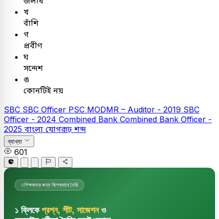
জলধি
খ
বাঁশি
গ
প্রবীণ
ঘ
সন্দেশ
ঙ
কোনটিই নয়
SBC
SBC Officer
PSC
MODMR – Auditor - 2019
SBC
Officer - 2024
Combined Bank
Combined Bank Officer -
2025
বাংলা
যোগরূঢ় শব্দ
ব্যাখ্যা
601
শিক্ষকদের জন্য বিশেষভাবে তৈরি
১ ক্লিকে
প্রশ্ন, শীট, সাজেশন
ও