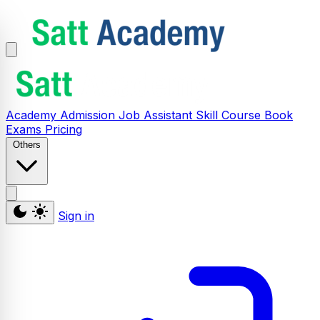
Academy
Admission
Job Assistant
Skill
Course
Book
Exams
Pricing
Others
Sign in