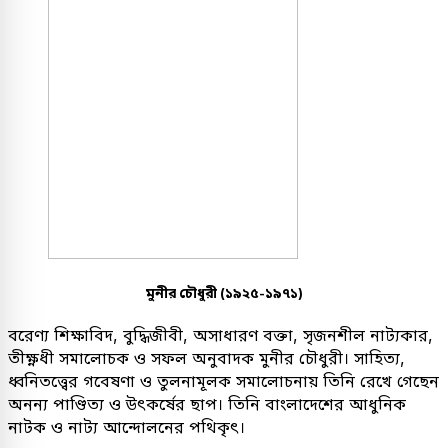
মুনীর চৌধুরী (১৯২৫-১৯৭১)
বরেণ্য শিক্ষাবিদ, বুদ্ধিজীবী, অসাধারণ বক্তা, সৃজনশীল নাট্যকার,
তীক্ষ্ণধী সমালোচক ও সফল অনুবাদক মুনীর চৌধুরী। সাহিত্য,
ধ্বনিতত্ত্বের গবেষণা ও তুলনামূলক সমালোচনায় তিনি রেখে গেছেন
অনন্য পাণ্ডিত্য ও উৎকর্ষের ছাপ। তিনি বাংলাদেশের আধুনিক
নাটক ও নাট্য আন্দোলনের পথিকৃৎ।