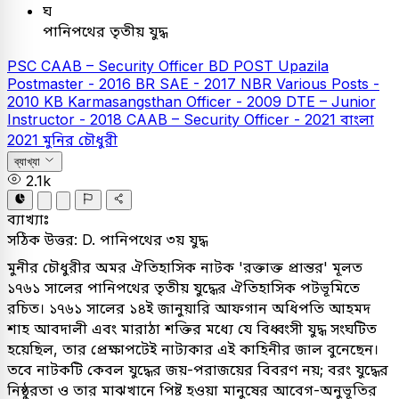
ঘ
পানিপথের তৃতীয় যুদ্ধ
PSC
CAAB – Security Officer
BD POST Upazila
Postmaster - 2016
BR SAE - 2017
NBR Various Posts -
2010
KB
Karmasangsthan Officer - 2009
DTE – Junior
Instructor - 2018
CAAB – Security Officer - 2021
বাংলা
2021
মুনির চৌধুরী
ব্যাখ্যা
2.1k
ব্যাখ্যাঃ
সঠিক উত্তর: D. পানিপথের ৩য় যুদ্ধ
মুনীর চৌধুরীর অমর ঐতিহাসিক নাটক 'রক্তাক্ত প্রান্তর' মূলত
১৭৬১ সালের পানিপথের তৃতীয় যুদ্ধের ঐতিহাসিক পটভূমিতে
রচিত। ১৭৬১ সালের ১৪ই জানুয়ারি আফগান অধিপতি আহমদ
শাহ আবদালী এবং মারাঠা শক্তির মধ্যে যে বিধ্বংসী যুদ্ধ সংঘটিত
হয়েছিল, তার প্রেক্ষাপটেই নাট্যকার এই কাহিনীর জাল বুনেছেন।
তবে নাটকটি কেবল যুদ্ধের জয়-পরাজয়ের বিবরণ নয়; বরং যুদ্ধের
নিষ্ঠুরতা ও তার মাঝখানে পিষ্ট হওয়া মানুষের আবেগ-অনুভূতির