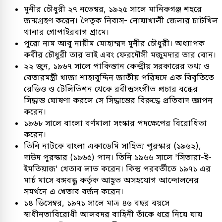
মুনীর চৌধুরী ২৭ নভেম্বর, ১৯২৫ সালে মানিকগঞ্জ শহরে
জন্মগ্রহণ করেন। পৈতৃক নিবাস- নোয়াখালী জেলার চাটখিল
থানার গোপাইরবাগ গ্রামে।
পুরো নাম আবু নায়ীম মোহাম্মদ মুনীর চৌধুরী। অধ্যাপক
কবীর চৌধুরী তার ভাই এবং ফেরদৌসী মজুমদার তার বোন।
২২ জুন, ১৯৬৭ সালে পাকিস্তান কেন্দ্রীয় সরকারের তথ্য ও
বেতারমন্ত্রী খাজা শাহাবুদ্দিন জাতীয় পরিষদে এক বিবৃতিতে
রেডিও ও টেলিভিশন থেকে রবীন্দ্রসংগীত প্রচার বন্ধের
সিদ্ধান্ত ঘোষণা করলে সে সিদ্ধান্তের বিরুদ্ধে প্রতিবাদ জ্ঞাপন
করেন।
১৯৬৮ সালে বাংলা বর্ণমালা সংস্কার পদক্ষেপের বিরোধিতা
করেন।
তিনি নাটকে বাংলা একাডেমি সাহিত্য পুরস্কার (১৯৬২),
দাউদ পুরস্কার (১৯৬৫) পান। তিনি ১৯৬৬ সালে 'সিতারা-ই-
ইমতিয়াজ' খেতাব লাভ করেন। কিন্তু পরবর্তীতে ১৯৭১ এর
মার্চ মাসে বঙ্গবন্ধু কর্তৃক আহূত অসহযোগ আন্দোলনের
সমর্থনে এ খেতাব বর্জন করেন।
১৪ ডিসেম্বর, ১৯৭১ সালে মাত্র ৪৬ বছর বয়সে
স্বাধীনতাবিরোধী আলবদর বাহিনী তাঁকে ধরে নিয়ে যায়