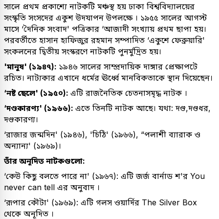
সালে প্রথম প্রকাশ্যে নাটকটি মঞ্চস্থ হয় ঢাকা বিশ্ববিদ্যালয়ের
সংস্কৃতি সংসদের একুশ উদযাপন উপলক্ষে । ১৯৫৫ সালের আগস্ট
মাসে ‘দৈনিক সংবাদ' পত্রিকার ‘আজাদী সংখ্যায় প্রথম ছাপা হয়।
পরবর্তীতে হাসান হাফিজুর রহমান সম্পাদিত ‘একুশে ফেব্রুয়ারি'
সংকলনের দ্বিতীয় সংস্করণে নাটকটি পুনর্মুদ্রিত হয়।
'মানুষ' (১৯৪৭):
১৯৪৬ সালের সাম্প্রদায়িক দাঙ্গার প্রেক্ষাপটে
রচিত। নাট্যকার এখানে ধর্মের ঊর্ধ্বে মানবিকতাকে স্থান দিয়েছেন।
‘নষ্ট ছেলে' (১৯৫০):
এটি রাজনৈতিক চেতনাসমৃদ্ধ নাটক ।
‘দণ্ডকারণ্য' (১৯৬৬):
এতে তিনটি নাটক আছে। যথা: দণ্ড,দণ্ডধর,
দণ্ডকারণ্য।
‘রাজার জন্মদিন' (১৯৪৬), 'চিঠি' (১৯৬৬), “পলাশী ব্যারাক ও
অন্যান্য' (১৯৬৯)।
তাঁর অনূদিত নাটকগুলো:
‘কেউ কিছু বলতে পারে না' (১৯৬৭): এটি জর্জ বার্নাড শ'র You
never can tell এর অনুবাদ ।
‘রূপার কৌটা' (১৯৬৯): এটি গলস ওয়ার্দির The Silver Box
থেকে অনূদিত ।