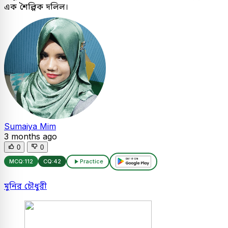
এক শৈল্পিক দলিল।
Sumaiya Mim
3 months ago
0
0
MCQ:
112
CQ:
42
Practice
মুনির চৌধুরী