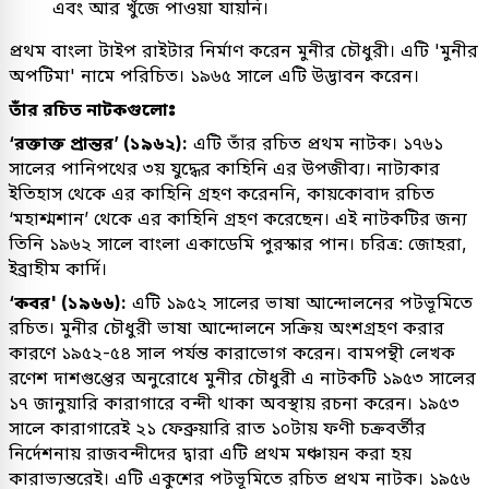
এবং আর খুঁজে পাওয়া যায়নি।
প্রথম বাংলা টাইপ রাইটার নির্মাণ করেন মুনীর চৌধুরী। এটি 'মুনীর
অপটিমা' নামে পরিচিত। ১৯৬৫ সালে এটি উদ্ভাবন করেন।
তাঁর রচিত নাটকগুলোঃ
‘রক্তাক্ত প্রান্তর’ (১৯৬২):
এটি তাঁর রচিত প্রথম নাটক। ১৭৬১
সালের পানিপথের ৩য় যুদ্ধের কাহিনি এর উপজীব্য। নাট্যকার
ইতিহাস থেকে এর কাহিনি গ্রহণ করেননি, কায়কোবাদ রচিত
‘মহাশ্মশান’ থেকে এর কাহিনি গ্রহণ করেছেন। এই নাটকটির জন্য
তিনি ১৯৬২ সালে বাংলা একাডেমি পুরস্কার পান। চরিত্র: জোহরা,
ইব্রাহীম কার্দি।
‘কবর' (১৯৬৬):
এটি ১৯৫২ সালের ভাষা আন্দোলনের পটভূমিতে
রচিত। মুনীর চৌধুরী ভাষা আন্দোলনে সক্রিয় অংশগ্রহণ করার
কারণে ১৯৫২-৫৪ সাল পর্যন্ত কারাভোগ করেন। বামপন্থী লেখক
রণেশ দাশগুপ্তের অনুরোধে মুনীর চৌধুরী এ নাটকটি ১৯৫৩ সালের
১৭ জানুয়ারি কারাগারে বন্দী থাকা অবস্থায় রচনা করেন। ১৯৫৩
সালে কারাগারেই ২১ ফেব্রুয়ারি রাত ১০টায় ফণী চক্রবর্তীর
নির্দেশনায় রাজবন্দীদের দ্বারা এটি প্রথম মঞ্চায়ন করা হয়
কারাভ্যন্তরেই। এটি একুশের পটভূমিতে রচিত প্রথম নাটক। ১৯৫৬