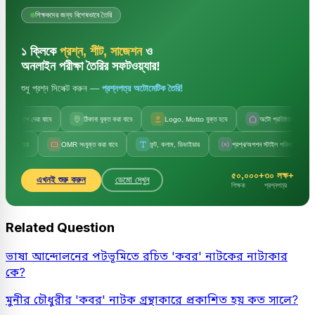
শিক্ষকদের জন্য বিশেষভাবে তৈরি
১ ক্লিকে
প্রশ্ন, শীট, সাজেশন
ও
অনলাইন পরীক্ষা তৈরির সফটওয়্যার!
শুধু প্রশ্ন সিলেক্ট করুন —
প্রশ্নপত্র অটোমেটিক তৈরি!
লছাপ দেয়া যাবে
ঠিকানা যুক্ত করা যাবে
Logo, Motto যুক্ত হবে
অটো প্রতিষ্ঠানের নাম
ায়
OMR সংযুক্ত করা যাবে
ফন্ট, কলাম, ডিভাইডার
প্রশ্ন/অপশন স্টাইল পরিবর্তন
সে
৫০,০০০+
৩০ লক্ষ+
এখনই শুরু করুন
ডেমো দেখুন
শিক্ষক
প্রশ্নপত্র
Related Question
ভাষা আন্দোলনের পটভূমিতে রচিত 'কবর' নাটকের নাট্যকার
কে?
মুনীর চৌধুরীর 'কবর' নাটক গ্রন্থাকারে প্রকাশিত হয় কত সালে?