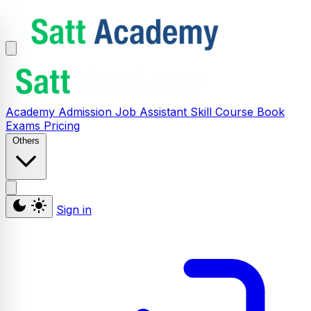
Academy
Admission
Job Assistant
Skill
Course
Book
Exams
Pricing
Others
Sign in