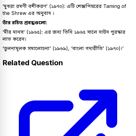
‘মুখরা রমণী বশীকরণ' (১৯৭০): এটি শেক্সপিয়রের Taming of
the Shrew এর অনুবাদ ।
তাঁর রচিত প্রবন্ধগুলো:
‘মীর মানস' (১৯৬৫): এর জন্য তিনি ১৯৬৫ সালে দাউদ পুরস্কার
লাভ করেন।
‘তুলনামূলক সমালোচনা' (১৯৬৯), ‘বাংলা গদ্যরীতি' (১৯৭০)।’
Related Question