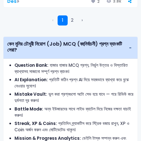
Des
3.8k
2
‹
1
2
›
কেন মুনির চৌধুরী নিয়োগ (Job) MCQ (বহুনির্বাচনী) প্রশ্ন ব্যাংকটি
সেরা?
Question Bank:
হাজার হাজার MCQ প্রশ্ন, নির্ভুল উত্তর ও বিস্তারিত
ব্যাখ্যাসহ সাজানো সম্পূর্ণ প্রশ্ন ব্যাংক।
AI Explanation:
প্রতিটি কঠিন প্রশ্ন AI দিয়ে সহজভাবে ব্যাখ্যা করে বুঝে
নেওয়ার সুযোগ।
Mistake Vault:
ভুল করা প্রশ্নগুলো অটো সেভ হয়ে যাবে — পরে রিভিউ করে
দুর্বলতা দূর করুন।
Battle Mode:
অন্য ইউজারদের সাথে লাইভ ব্যাটেল দিয়ে নিজের দক্ষতা যাচাই
করুন।
Streak, XP & Coins:
প্রতিদিন প্র্যাকটিস করে স্ট্রিক বজায় রাখুন, XP ও
Coin অর্জন করুন এবং মোটিভেটেড থাকুন।
Mission & Progress Analytics:
ডেইলি টাস্ক সম্পন্ন করুন এবং