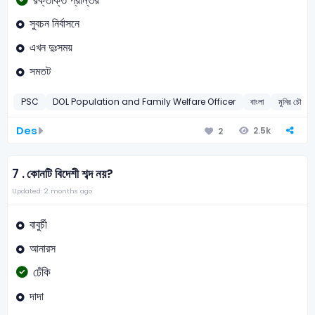
রক্তাক্ত প্রান্তর
সুবচন নির্বাসনে
এখন দুঃসময়
সমতট
PSC
DOL Population and Family Welfare Officer
বাংলা
মুনির চৌধুরী
Des
2.5k
2
7 .
কোনটি বিদেশী শব্দ নয়?
Updated: 2 months ago
বাবুর্চী
আনারস
ঢেঁকি
দাদা