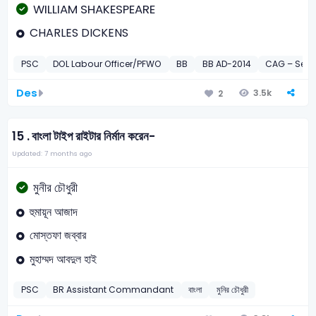
WILLIAM SHAKESPEARE
CHARLES DICKENS
PSC
DOL Labour Officer/PFWO
BB
BB AD-2014
CAG – Seni
Des
3.5k
2
15 .
বাংলা টাইপ রাইটার নির্মান করেন-
Updated: 7 months ago
মুনীর চৌধুরী
হুমায়ূন আজাদ
মোস্তফা জব্বার
মুহাম্মদ আবদুল হাই
PSC
BR Assistant Commandant
বাংলা
মুনির চৌধুরী