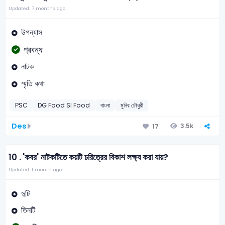
Updated: 7 months ago
উপন্যাস
প্রবন্ধ
নাটক
স্মৃতি কথা
PSC
DG Food SI Food
বাংলা
মুনির চৌধুরী
Des
3.5k
17
10 .
'কবর' নাটকটিতে কয়টি চরিত্রের বিকাশ লক্ষ্য করা যায়?
Updated: 1 month ago
দুটি
তিনটি