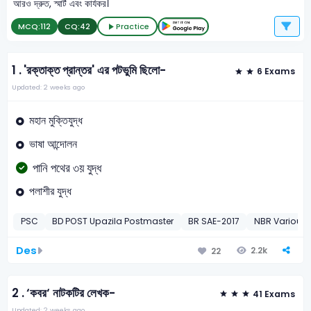
আরও দ্রুত, স্মার্ট এবং কার্যকর।
MCQ:
112
CQ:
42
Practice
1 .
'রক্তাক্ত প্রান্তর' এর পটভুমি ছিলো-
6 Exams
Updated: 2 weeks ago
মহান মুক্তিযুদ্ধ
ভাষা আন্দোলন
পানি পথের ৩য় যুদ্ধ
পলাশীর যুদ্ধ
PSC
BD POST Upazila Postmaster
BR SAE-2017
NBR Various 
Des
2.2k
22
2 .
‘কবর‘ নাটকটির লেখক-
41 Exams
Updated: 2 weeks ago