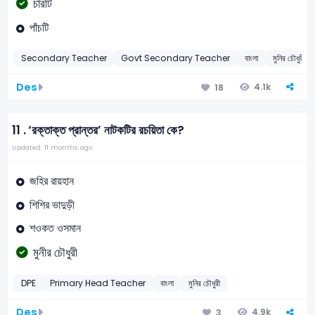
চারটি
পাঁচটি
Secondary Teacher
Govt Secondary Teacher
বাংলা
মুনির চৌধুরী
Des
4.1k
18
11 .
‘রক্তাক্ত প্রান্তর’ নাটকটির রচয়িতা কে?
Updated: 11 months ago
জহির রায়হান
শিশির ভাদুড়ী
শওকত ওসমান
মুনীর চৌধুরী
DPE
Primary Head Teacher
বাংলা
মুনির চৌধুরী
Des
4.9k
3