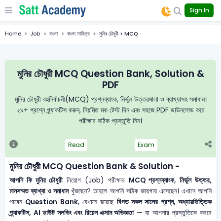
Sign In
Home
Job
বাংলা
বাংলা সাহিত্য
মুনির চৌধুরী > MCQ
মুনির চৌধুরী MCQ Question Bank, Solution &
PDF
মুনির চৌধুরী বহুনির্বাচনী(MCQ) প্রশ্নব্যাংক, নির্ভুল উত্তরমালা ও ব্যাখ্যাসহ সমাধান।
২৯+ প্রশ্নে প্র্যাকটিস করুন, নিয়মিত মক টেস্ট দিন এবং সহজে PDF ডাউনলোড করে
পরীক্ষার সঠিক প্রস্তুতি নিন।
Read
Exam
মুনির চৌধুরী MCQ Question Bank & Solution -
আপনি কি মুনির চৌধুরী
নিয়োগ (Job) পরীক্ষার
MCQ প্রশ্নব্যাংক, নির্ভুল উত্তর,
মানসম্মত ব্যাখ্যা ও সমাধান
খুঁজছেন? তাহলে আপনি সঠিক জায়গায় এসেছেন। এখানে আপনি
পাবেন
Question Bank
, যেখানে রয়েছে
বিগত সকল সালের প্রশ্ন, অধ্যায়ভিত্তিক
প্র্যাকটিস, AI ডাউট সলভিং এবং রিয়েল এক্সাম অভিজ্ঞতা
— যা আপনার প্রস্তুতিকে করবে