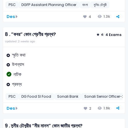
PSC
DGFP Assistant Planning Officer
বাংলা
মুনির চৌধুরী
Des
1.3k
4
8 .
”কবর” কোন শ্রেণীর গ্রন্থ?
4 Exams
Updated: 2 weeks ago
স্মৃতি কথা
উপন্যাস
নাটক
প্রবন্ধ
PSC
DG Food SI Food
Sonali Bank
Sonali Senior Officer-201
Des
1.9k
2
9 .
মুনীর চৌধুরীর “মীর মানস” কোন জাতীয় গ্রন্থ?