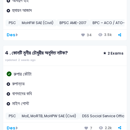
আবদুল হাই
হুমায়ন আজাদ
PSC
MoHFW SAE (Civil)
BPSC AME-2017
BPC – ACO / ATO-20
Des
3.5k
34
4 .
কোনটি মুনীর চৌধুরীর অনূদিত নাটক?
2 Exams
Updated: 2 weeks ago
রুপার কৌটা
রুপান্তর
বাগদাদের কবি
মাইল পোস্ট
PSC
MoE, MoRTB, MoHPW SAE (Civil)
DSS Social Service Officer
Des
2.2k
7