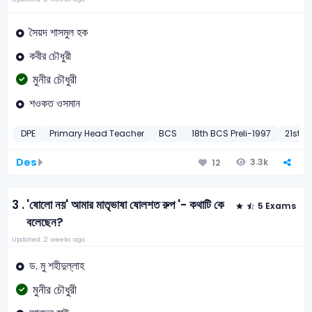
সৈয়দ শাসমুল হক
কবীর চৌধুরী
মুনীর চৌধুরী
শওকত ওসমান
DPE
Primary Head Teacher
BCS
18th BCS Preli-1997
21st B
Des
3.3k
12
3 .
'ষোলো নয়' আমার মাতৃভাষা ষোলশত রুপ '- কথাটি কে
5 Exams
বলেছেন?
Updated: 2 weeks ago
ড. মু শহীদুল্লাহ
মুনীর চৌধুরী