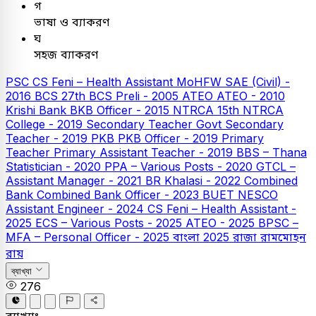
গ
ভাষা ও ব্যাকরণ
ঘ
সহজ ব্যাকরণ
PSC
CS Feni – Health Assistant
MoHFW SAE (Civil) -
2016
BCS
27th BCS Preli - 2005
ATEO
ATEO - 2010
Krishi Bank
BKB Officer - 2015
NTRCA
15th NTRCA
College - 2019
Secondary Teacher
Govt Secondary
Teacher - 2019
PKB
PKB Officer - 2019
Primary
Teacher
Primary Assistant Teacher - 2019
BBS – Thana
Statistician - 2020
PPA – Various Posts - 2020
GTCL –
Assistant Manager - 2021
BR Khalasi - 2022
Combined
Bank
Combined Bank Officer - 2023
BUET
NESCO
Assistant Engineer - 2024
CS Feni – Health Assistant -
2025
ECS – Various Posts - 2025
ATEO - 2025
BPSC –
MFA – Personal Officer - 2025
বাংলা
2025
রাজা রামমোহন
রায়
ব্যাখ্যা
276