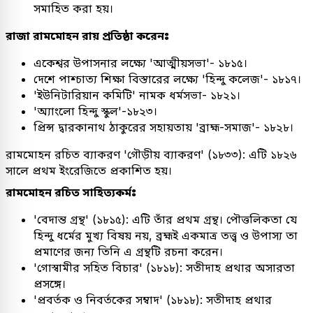
সমাহিত করা হয়।
রাজা রামমোহন রায় প্রতিষ্ঠা করেনঃ
একেশ্বর উপাসনার লক্ষ্যে 'আত্মীয়সভা'- ১৮১৫।
দেশে পাশ্চাত্য শিক্ষা বিস্তারের লক্ষ্যে 'হিন্দু কলেজ'- ১৮১৭।
'ইউনিটারিয়ান কমিটি' নামক ধর্মসভা- ১৮২১।
'অ্যাংলো হিন্দু স্কুল'-১৮২৩।
প্রিন্স দ্বারকানাথ ঠাকুরের সহায়তায় 'ব্রাহ্ম-সমাজ'- ১৮২৮।
রামমোহন রচিত ব্যাকরণ 'গৌড়ীয় ব্যাকরণ' (১৮৩৩): এটি ১৮২৬
সালে প্রথম ইংরেজিতে প্রকাশিত হয়।
রামমোহন রচিত সাহিত্যকর্মঃ
'বেদান্ত গ্রন্থ' (১৮১৫): এটি তাঁর প্রথম গ্রন্থ। পৌত্তলিকতা যে
হিন্দু ধর্মের মুখ্য বিষয় নয়, ব্রহ্মই একমাত্র তত্ত্ব ও উপাস্য তা
প্রমাণের জন্য তিনি এ গ্রন্থটি রচনা করেন।
'গোস্বামীর সহিত বিচার' (১৮১৮): সতীদাহ প্রথার অসারতা
প্রসঙ্গে।
'প্রবর্তক ও নিবর্তকের সম্বাদ' (১৮১৮): সতীদাহ প্রথার