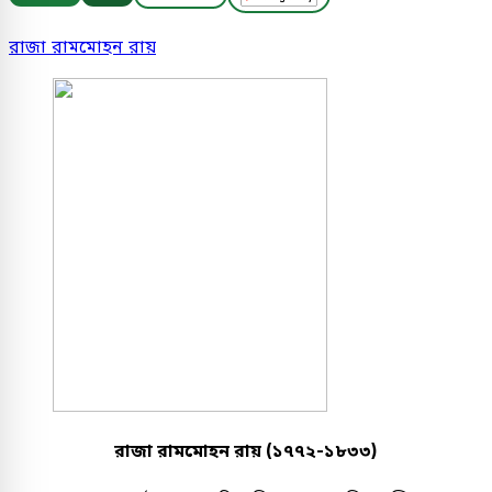
রাজা রামমোহন রায়
রাজা রামমোহন রায় (১৭৭২-১৮৩৩)