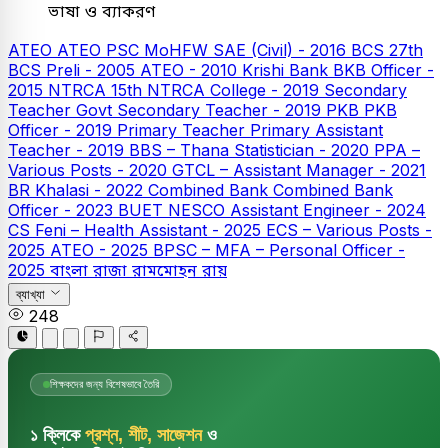
ভাষা ও ব্যাকরণ
ATEO
ATEO
PSC
MoHFW SAE (Civil) - 2016
BCS
27th
BCS Preli - 2005
ATEO - 2010
Krishi Bank
BKB Officer -
2015
NTRCA
15th NTRCA College - 2019
Secondary
Teacher
Govt Secondary Teacher - 2019
PKB
PKB
Officer - 2019
Primary Teacher
Primary Assistant
Teacher - 2019
BBS – Thana Statistician - 2020
PPA –
Various Posts - 2020
GTCL – Assistant Manager - 2021
BR Khalasi - 2022
Combined Bank
Combined Bank
Officer - 2023
BUET
NESCO Assistant Engineer - 2024
CS Feni – Health Assistant - 2025
ECS – Various Posts -
2025
ATEO - 2025
BPSC – MFA – Personal Officer -
2025
বাংলা
রাজা রামমোহন রায়
ব্যাখ্যা
248
শিক্ষকদের জন্য বিশেষভাবে তৈরি
১ ক্লিকে
প্রশ্ন, শীট, সাজেশন
ও