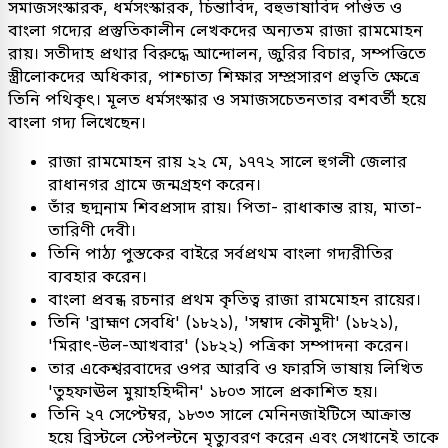
সমাজসংস্কারক, ধর্মসংস্কারক, চিন্তাবিদ, বহুভাষাবিদ পণ্ডিত ও
বাংলা গদ্যের প্রস্তুতিকালীন লেখকদের অন্যতম রাজা রামমোহন
রায়। সতীদাহ প্রথার বিরুদ্ধে আন্দোলন, জুরির বিচার, সম্পত্তিতে
স্ত্রীলোকদের অধিকার, পাশ্চাত্য শিক্ষার সম্প্রসারণ প্রভৃতি ক্ষেত্রে
তিনি পথিকৃৎ। মূলত ধর্মসংস্কার ও সমাজসচেতনতার বশবর্তী হয়ে
বাংলা গদ্য লিখেছেন।
রাজা রামমোহন রায় ২২ মে, ১৭৭২ সালে হুগলী জেলার
রাধানগর গ্রামে জন্মগ্রহণ করেন।
তাঁর ছদ্মনাম শিবপ্রসাদ রায়। পিতা- রাধাকান্ত রায়, মাতা-
তারিণী দেবী।
তিনি পাঠ্য পুস্তকের বাইরে সর্বপ্রথম বাংলা গদ্যরীতির
ব্যবহার করেন।
বাংলা প্রবন্ধ রচনার প্রথম কৃতিত্ব রাজা রামমোহন রায়ের।
তিনি 'ব্রাহ্মণ সেবধি' (১৮২১), 'সম্বাদ কৌমুদী' (১৮২১),
'মিরাৎ-উল-আখবার' (১৮২২) পত্রিকা সম্পাদনা করেন।
তার একেশ্বরবাদের ওপর আরবি ও ফারসি ভাষায় লিখিত
'তুহফাঊল মুয়াহহিদ্দীন' ১৮০৩ সালে প্রকাশিত হয়।
তিনি ২৭ সেপ্টেম্বর, ১৮৩৩ সালে মেনিনজাইটিসে আক্রান্ত
হয়ে ব্রিস্টলে স্টেপল্টনে মৃত্যুবরণ করেন এবং সেখানেই তাকে