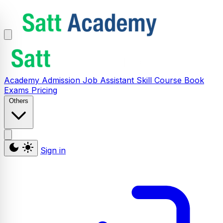
Academy
Admission
Job Assistant
Skill
Course
Book
Exams
Pricing
Others
Sign in