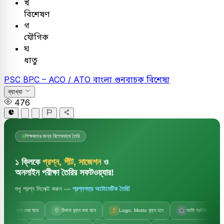
খ
বিশেষণ
গ
যৌগিক
ঘ
ধাতু
PSC
BPC – ACO / ATO
বাংলা
গুনবাচক বিশেষ্য
ব্যাখ্যা
476
শিক্ষকদের জন্য বিশেষভাবে তৈরি
১ ক্লিকে
প্রশ্ন, শীট, সাজেশন
ও
অনলাইন পরীক্ষা তৈরির সফটওয়্যার!
শুধু প্রশ্ন সিলেক্ট করুন —
প্রশ্নপত্র অটোমেটিক তৈরি!
জলছাপ দেয়া যাবে
ঠিকানা যুক্ত করা যাবে
Logo, Motto যুক্ত হবে
অটো প্রতিষ্ঠানের নাম