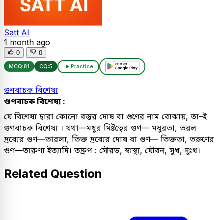
Satt AI
1 month ago
0
0
MCQ:
81
CQ:
5
Practice
গুনবাচক বিশেষ্য
গুণবাচক বিশেষ্য :
যে বিশেষ্য দ্বারা কোনো বস্তুর দোষ বা গুণের নাম বোঝায়, তা–ই
গুণবাচক বিশেষ্য । যথা—মধুর মিষ্টত্বের গুণ— মধুরতা, তরল
দ্রব্যের গুণ—তারল্য, তিক্ত দ্রব্যের দোষ বা গুণ— তিক্ততা, তরুণের
গুণ—তারুণ্য ইত্যাদি। তদ্রুপ : সৌরভ, স্বাস্থ্য, যৌবন, সুখ, দুঃখ।
Related Question