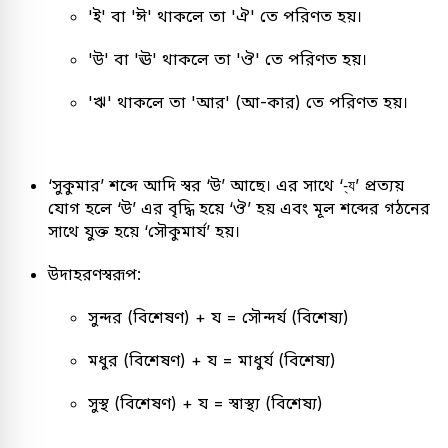
'ই' বা 'ঈ' থাকলে তা 'ঐ' তে পরিণত হয়।
'উ' বা 'ঊ' থাকলে তা 'ঔ' তে পরিণত হয়।
'ঋ' থাকলে তা 'আর' (আ-কার) তে পরিণত হয়।
‘সুকুমার’ শব্দে আদি স্বর ‘উ’ আছে। এর সাথে ‘-্য’ প্রত্যয়
যোগ হলে ‘উ’ এর বৃদ্ধি হয়ে ‘ঔ’ হয় এবং মূল শব্দের গঠনের
সাথে যুক্ত হয়ে ‘সৌকুমার্য’ হয়।
উদাহরণস্বরূপ:
সুন্দর (বিশেষণ) + য = সৌন্দর্য (বিশেষ্য)
মধুর (বিশেষণ) + য = মাধুর্য (বিশেষ্য)
সুস্থ (বিশেষণ) + য = স্বাস্থ্য (বিশেষ্য)