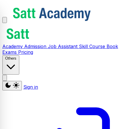
Academy
Admission
Job Assistant
Skill
Course
Book
Exams
Pricing
Others
Sign in