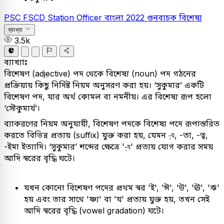
PSC
FSCD Station Officer
বাংলা
2022
গুনবাচক বিশেষ্য
ব্যাখ্যা
3.5k
ব্যাখ্যাঃ
বিশেষণ (adjective) পদ থেকে বিশেষ্য (noun) পদ গঠনের
প্রক্রিয়ায় কিছু নির্দিষ্ট নিয়ম অনুসরণ করা হয়। ‘সুকুমার’ একটি
বিশেষণ পদ, যার অর্থ কোমল বা নমনীয়। এর বিশেষ্য রূপ হলো
‘সৌকুমার্য’।
ব্যাকরণের নিয়ম অনুযায়ী, বিশেষণ পদকে বিশেষ্য পদে রূপান্তরিত
করতে বিভিন্ন প্রত্যয় (suffix) যুক্ত করা হয়, যেমন -্য, -তা, -ত্ব,
-ইমা ইত্যাদি। ‘সুকুমার’ শব্দের ক্ষেত্রে '-্য' প্রত্যয় যোগ করার সময়
আদি স্বরের বৃদ্ধি ঘটে।
যখন কোনো বিশেষণ পদের প্রথম স্বর 'ই', 'ঈ', 'উ', 'ঊ', 'ঋ'
হয় এবং তার সাথে 'ষ্ণ্য' বা 'য' প্রত্যয় যুক্ত হয়, তখন সেই
আদি স্বরের বৃদ্ধি (vowel gradation) ঘটে।