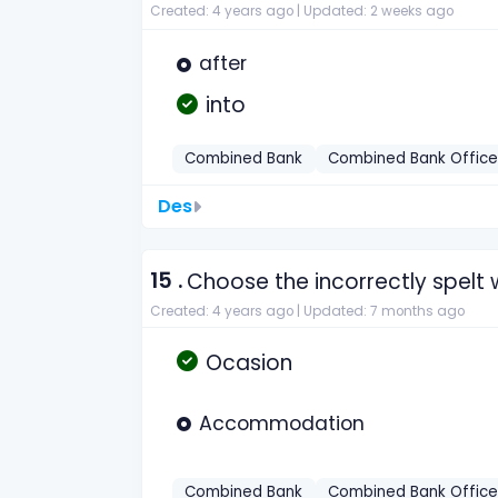
Created: 4 years ago |
Updated: 2 weeks ago
after
into
Combined Bank
Combined Bank Office
Des
15 .
Choose the incorrectly spelt 
Created: 4 years ago |
Updated: 7 months ago
Ocasion
Accommodation
Combined Bank
Combined Bank Office