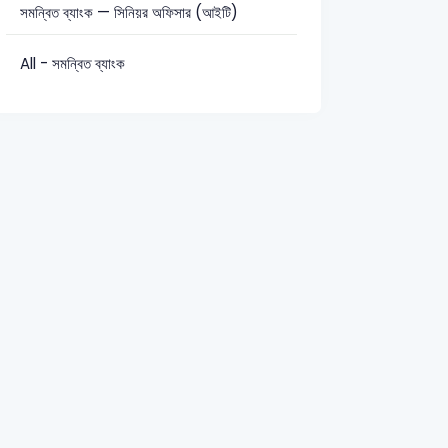
সমন্বিত ব্যাংক — সিনিয়র অফিসার (আইটি)
All - সমন্বিত ব্যাংক
সাধারণ জ্ঞান: 20
mple/linear equation)
2022