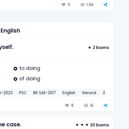
1.6k
0
English
self.
2 Exams
to doing
of doing
r-2022
PSC
BR SAE-2017
English
Gerund
2022
1k
8
he case.
20 Exams