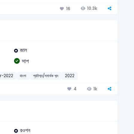
10.3k
16
জাল
সাপ
r-2022
বাংলা
প্রতিশব্দ/সমার্থক শব্দ
2022
1k
4
রওশন