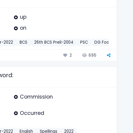
up
on
r-2022
BCS
26th BCS Preli-2004
PSC
DG Food Food Insp
695
2
word:
Commission
Occurred
r-2022
English
Spellings
2022