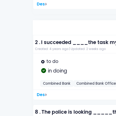
Des
2 .
I succeeded ____the task my
Created: 4 years ago |
Updated: 2 weeks ago
to do
in doing
Combined Bank
Combined Bank Office
Des
8 .
The police is looking _____t