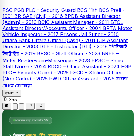
PSC
PGB PLC – Security Guard
BCS
11th BCS Preli -
1991
BR SAE (Civil) - 2016
BPDB Assistant Director
(Admin) - 2013
BCIC Assistant Manager - 2011
BTCL
Assistant Director/Accounts Officer - 2004
BRTA Motor
Vehicle Inspector - 2017
Prisons Jail Super - 2010
Uttara Bank
Uttara Officer (Cash) - 2011
DIP Assistant
Director - 2003
DTE – Instructor (DTI) - 2018
পিটিআই
ইন্সট্রাক্টর - 2019
BPSC – Staff Officer - 2023
BREB –
Meter Reader-cum-Messenger - 2023
BPSC – Senior
Staff Nurse - 2024
RDCD – Office Assistant - 2024
PGB
PLC – Security Guard - 2025
FSCD – Station Officer
(Non Cadre) - 2025
PWD Office Assistant - 2025
বাংলা
বেগম রোকেয়া
ব্যাখ্যা
355
শিক্ষকদের জন্য বিশেষভাবে তৈরি
১ ক্লিকে
প্রশ্ন, শীট, সাজেশন
ও