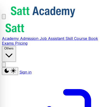
Academy
Admission
Job Assistant
Skill
Course
Book
Exams
Pricing
Others
Sign in