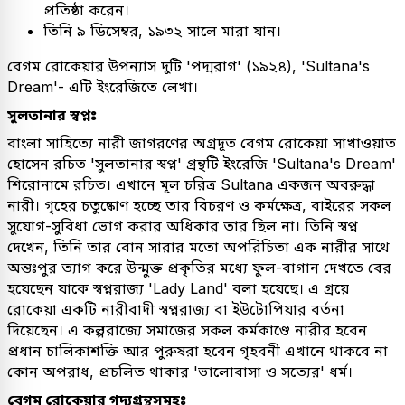
প্রতিষ্ঠা করেন।
তিনি ৯ ডিসেম্বর, ১৯৩২ সালে মারা যান।
বেগম রোকেয়ার উপন্যাস দুটি 'পদ্মরাগ' (১৯২৪), 'Sultana's
Dream'- এটি ইংরেজিতে লেখা।
সুলতানার স্বপ্নঃ
বাংলা সাহিত্যে নারী জাগরণের অগ্রদূত বেগম রোকেয়া সাখাওয়াত
হোসেন রচিত 'সুলতানার স্বপ্ন' গ্রন্থটি ইংরেজি 'Sultana's Dream'
শিরোনামে রচিত। এখানে মূল চরিত্র Sultana একজন অবরুদ্ধা
নারী। গৃহের চতুষ্কোণ হচ্ছে তার বিচরণ ও কর্মক্ষেত্র, বাইরের সকল
সুযোগ-সুবিধা ভোগ করার অধিকার তার ছিল না। তিনি স্বপ্ন
দেখেন, তিনি তার বোন সারার মতো অপরিচিতা এক নারীর সাথে
অন্তঃপুর ত্যাগ করে উন্মুক্ত প্রকৃতির মধ্যে ফুল-বাগান দেখতে বের
হয়েছেন যাকে স্বপ্নরাজ্য 'Lady Land' বলা হয়েছে। এ গ্রয়ে
রোকেয়া একটি নারীবাদী স্বপ্নরাজ্য বা ইউটোপিয়ার বর্তনা
দিয়েছেন। এ কল্পরাজ্যে সমাজের সকল কর্মকাণ্ডে নারীর হবেন
প্রধান চালিকাশক্তি আর পুরুষরা হবেন গৃহবনী এখানে থাকবে না
কোন অপরাধ, প্রচলিত থাকার 'ভালোবাসা ও সত্যের' ধর্ম।
বেগম রোকেয়ার গদ্যগ্রন্থসমূহঃ