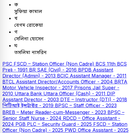
ক
সুফিয়া কামাল
খ
বেগম রোকেয়া
গ
সেলিনা হোসেন
ঘ
তসলিমা নাসরিন
PSC
FSCD – Station Officer (Non Cadre)
BCS
11th BCS
Preli - 1991
BR SAE (Civil) - 2016
BPDB Assistant
Director (Admin) - 2013
BCIC Assistant Manager - 2011
BTCL Assistant Director/Accounts Officer - 2004
BRTA
Motor Vehicle Inspector - 2017
Prisons Jail Super -
2010
Uttara Bank
Uttara Officer (Cash) - 2011
DIP
Assistant Director - 2003
DTE – Instructor (DTI) - 2018
পিটিআই ইন্সট্রাক্টর - 2019
BPSC – Staff Officer - 2023
BREB – Meter Reader-cum-Messenger - 2023
BPSC –
Senior Staff Nurse - 2024
RDCD – Office Assistant -
2024
PGB PLC – Security Guard - 2025
FSCD – Station
Officer (Non Cadre) - 2025
PWD Office Assistant - 2025