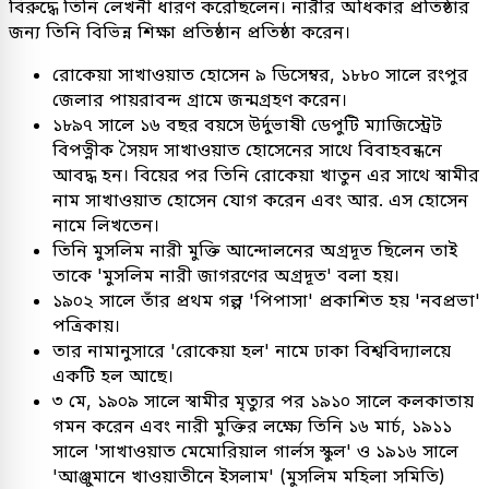
বিরুদ্ধে তিনি লেখনী ধারণ করেছিলেন। নারীর অধিকার প্রতিষ্ঠার
জন্য তিনি বিভিন্ন শিক্ষা প্রতিষ্ঠান প্রতিষ্ঠা করেন।
রোকেয়া সাখাওয়াত হোসেন ৯ ডিসেম্বর, ১৮৮০ সালে রংপুর
জেলার পায়রাবন্দ গ্রামে জন্মগ্রহণ করেন।
১৮৯৭ সালে ১৬ বছর বয়সে উর্দুভাষী ডেপুটি ম্যাজিস্ট্রেট
বিপত্নীক সৈয়দ সাখাওয়াত হোসেনের সাথে বিবাহবন্ধনে
আবদ্ধ হন। বিয়ের পর তিনি রোকেয়া খাতুন এর সাথে স্বামীর
নাম সাখাওয়াত হোসেন যোগ করেন এবং আর. এস হোসেন
নামে লিখতেন।
তিনি মুসলিম নারী মুক্তি আন্দোলনের অগ্রদূত ছিলেন তাই
তাকে 'মুসলিম নারী জাগরণের অগ্রদূত' বলা হয়।
১৯০২ সালে তাঁর প্রথম গল্প 'পিপাসা' প্রকাশিত হয় 'নবপ্রভা'
পত্রিকায়।
তার নামানুসারে 'রোকেয়া হল' নামে ঢাকা বিশ্ববিদ্যালয়ে
একটি হল আছে।
৩ মে, ১৯০৯ সালে স্বামীর মৃত্যুর পর ১৯১০ সালে কলকাতায়
গমন করেন এবং নারী মুক্তির লক্ষ্যে তিনি ১৬ মার্চ, ১৯১১
সালে 'সাখাওয়াত মেমোরিয়াল গার্লস স্কুল' ও ১৯১৬ সালে
'আঞ্জুমানে খাওয়াতীনে ইসলাম' (মুসলিম মহিলা সমিতি)