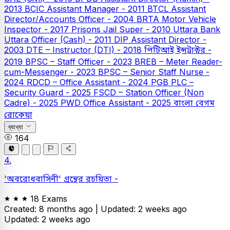
2013
BCIC Assistant Manager - 2011
BTCL Assistant
Director/Accounts Officer - 2004
BRTA Motor Vehicle
Inspector - 2017
Prisons Jail Super - 2010
Uttara Bank
Uttara Officer (Cash) - 2011
DIP Assistant Director -
2003
DTE – Instructor (DTI) - 2018
পিটিআই ইন্সট্রাক্টর -
2019
BPSC – Staff Officer - 2023
BREB – Meter Reader-
cum-Messenger - 2023
BPSC – Senior Staff Nurse -
2024
RDCD – Office Assistant - 2024
PGB PLC –
Security Guard - 2025
FSCD – Station Officer (Non
Cadre) - 2025
PWD Office Assistant - 2025
বাংলা
বেগম
রোকেয়া
ব্যাখ্যা
164
4.
'অবরোধবাসিনী' গ্রন্থের রচয়িতা -
18 Exams
Created: 8 months ago |
Updated: 2 weeks ago
Updated: 2 weeks ago