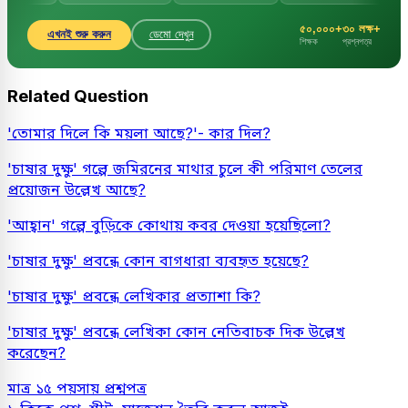
৫০,০০০+
৩০ লক্ষ+
এখনই শুরু করুন
ডেমো দেখুন
শিক্ষক
প্রশ্নপত্র
Related Question
'তোমার দিলে কি ময়লা আছে?'- কার দিল?
'চাষার দুক্ষু' গল্পে জমিরনের মাথার চুলে কী পরিমাণ তেলের
প্রয়োজন উল্লেখ আছে?
'আহ্বান' গল্পে বুড়িকে কোথায় কবর দেওয়া হয়েছিলো?
'চাষার দুক্ষু' প্রবন্ধে কোন বাগধারা ব্যবহৃত হয়েছে?
'চাষার দুক্ষু' প্রবন্ধে লেখিকার প্রত্যাশা কি?
'চাষার দুক্ষু' প্রবন্ধে লেখিকা কোন নেতিবাচক দিক উল্লেখ
করেছেন?
মাত্র ১৫ পয়সায় প্রশ্নপত্র