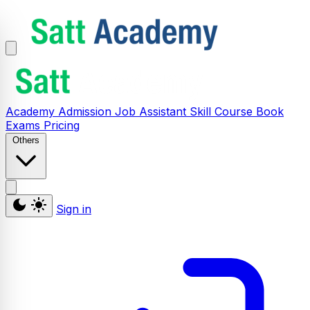
Academy
Admission
Job Assistant
Skill
Course
Book
Exams
Pricing
Others
Sign in