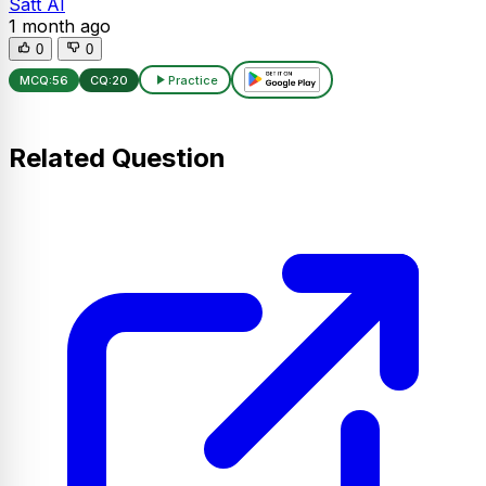
Satt AI
1 month ago
0
0
MCQ:
56
CQ:
20
Practice
Related Question