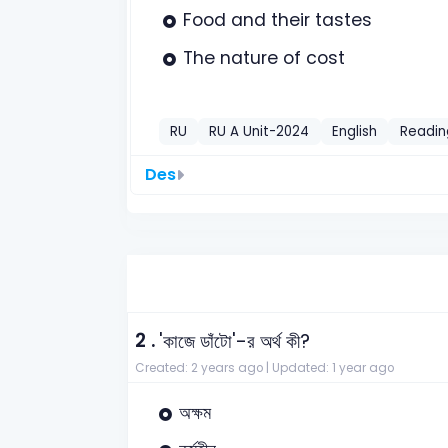
Food and their tastes
The nature of cost
RU
RU A Unit-2024
English
Readin
Des
2 .
'কাজে ডাঁটো'-র অর্থ কী?
Created: 2 years ago |
Updated: 1 year ago
অক্ষম