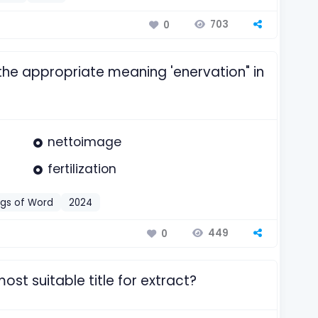
703
0
 the appropriate meaning 'enervation" in
nettoimage
fertilization
gs of Word
2024
449
0
ost suitable title for extract?