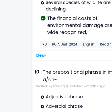
Several species of wildlife are
declining.
The financial costs of
environmental damage ar
wide recognized,
RU
RU A Unit-2024
English
Readin
Des
10 .
The prepositional phrase in 
a/an-
Created: 2 years ago |
Updated: 7 months ago
Adjective phrase
Adverbial phrase