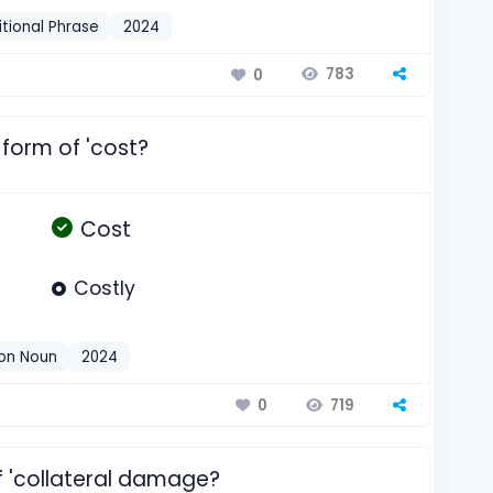
tional Phrase
2024
783
0
 form of 'cost?
Cost
Costly
n Noun
2024
719
0
f 'collateral damage?