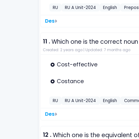
RU
RU A Unit-2024
English
Preposi
Des
11 .
Which one is the correct noun
Created: 2 years ago |
Updated: 7 months ago
Cost-effective
Costance
RU
RU A Unit-2024
English
Commo
Des
12 .
Which one is the equivalent o