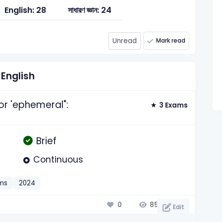
English: 28
সাধারণ জ্ঞান: 24
Unread
Mark read
English
r 'ephemeral":
3 Exams
Brief
Continuous
ms
2024
851
0
Edit