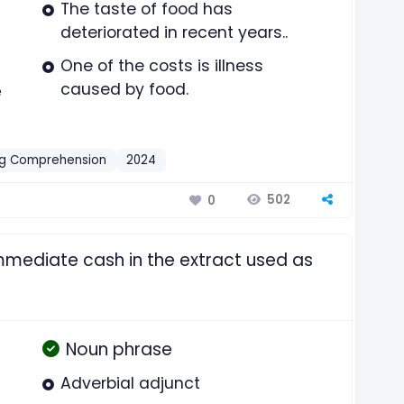
The taste of food has
deteriorated in recent years..
One of the costs is illness
caused by food.
e
g Comprehension
2024
502
0
immediate cash in the extract used as
Noun phrase
Adverbial adjunct