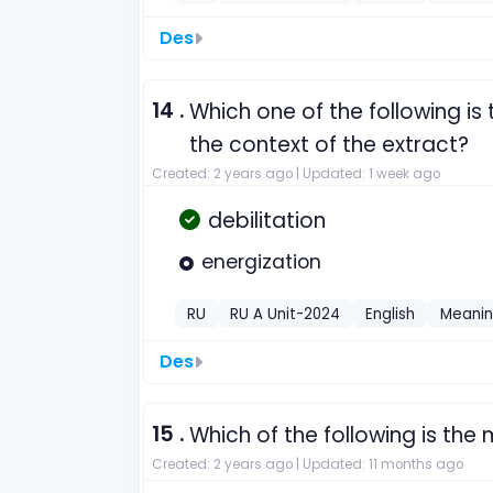
Des
14 .
Which one of the following is
the context of the extract?
Created: 2 years ago |
Updated: 1 week ago
debilitation
energization
RU
RU A Unit-2024
English
Meanin
Des
15 .
Which of the following is the m
Created: 2 years ago |
Updated: 11 months ago