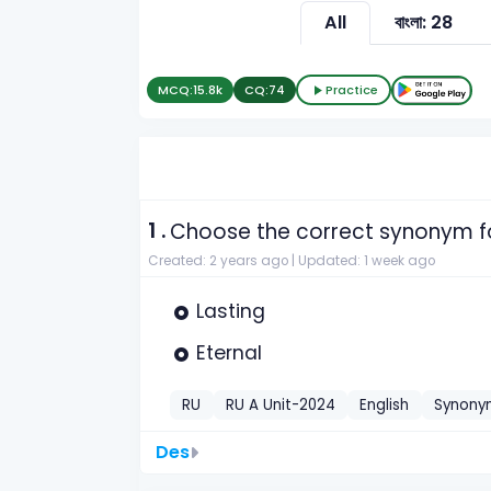
All
বাংলা: 28
MCQ:
15.8k
CQ:
74
Practice
1 .
Choose the correct synonym fo
Created: 2 years ago |
Updated: 1 week ago
Lasting
Eternal
RU
RU A Unit-2024
English
Synony
Des