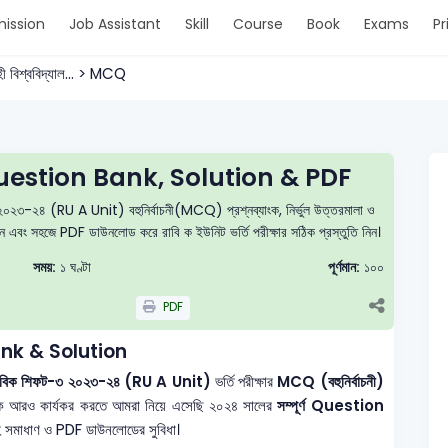
ission
Job Assistant
Skill
Course
Book
Exams
Pr
ী বিশ্ববিদ্যাল... > MCQ
estion Bank, Solution & PDF
২০২৩-২৪ (RU A Unit) বহুনির্বাচনী(MCQ) প্রশ্নব্যাংক, নির্ভুল উত্তরমালা ও
ট দিন এবং সহজে PDF ডাউনলোড করে রাবি ক ইউনিট ভর্তি পরীক্ষার সঠিক প্রস্তুতি নিন।
সময়:
১ ঘণ্টা
পূর্ণমান:
১০০
PDF
nk & Solution
ট মানবিক শিফট-৩ ২০২৩-২৪ (RU A Unit)
ভর্তি পরীক্ষার
MCQ (বহুনির্বাচনী)
িকে আরও কার্যকর করতে আমরা নিয়ে এসেছি ২০২৪ সালের
সম্পূর্ণ Question
যাসহ সমাধাণ ও PDF ডাউনলোডের সুবিধা।