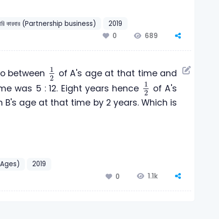
দারি কারবার (Partnership business)
2019
689
0
1
2
1
tio between
of A's age at that time and
2
1
2
1
ime was 5 : 12. Eight years hence
of A's
2
n B's age at that time by 2 years. Which is
 (Ages)
2019
1.1k
0