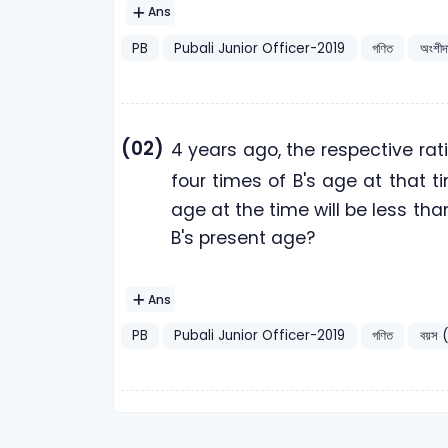
Ans
PB
Pubali Junior Officer-2019
গণিত
অংশী
(02)
4 years ago, the respective ra
four times of B's age at that t
age at the time will be less tha
B's present age?
Ans
PB
Pubali Junior Officer-2019
গণিত
বয়স