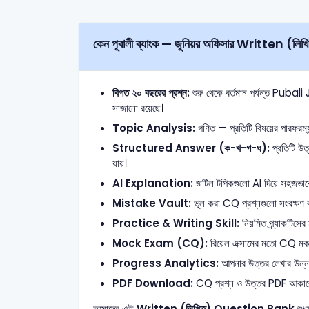
কেন পূবালী ব্যাংক — জুনিয়র অফি
বিগত ২০ বছরের প্রশ্ন:
শুরু থেকে বর্তমান পর্যন্ত Pubal
সাজানো রয়েছে।
Topic Analysis:
গণিত — প্রতিটি বিষয়ের পারফরম্য
Structured Answer (ক-খ-গ-ঘ):
প্রতিটি উত্
যায়।
AI Explanation:
জটিল টপিকগুলো AI দিয়ে সহজভাবে ব
Mistake Vault:
ভুল করা CQ প্রশ্নগুলো সংরক্ষণ ক
Practice & Writing Skill:
নিয়মিত প্র্যাকটিসের
Mock Exam (CQ):
রিয়েল এক্সামের মতো CQ মক টে
Progress Analytics:
আপনার উত্তর লেখার উন্নতি 
PDF Download:
CQ প্রশ্ন ও উত্তর PDF আকার
আমাদের এই
Written (লিখিত) Question Bank
শুধু