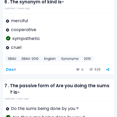
6 .
The synonym of kind is-
Updated: 1 week ago
merciful
cooperative
sympathetic
cruel
SBAU
SBAU-2010
English
Synonyms
2010
Des
529
0
7 .
The passive form of Are you doing the sums
? is-
Updated: 1 year ago
Do the sums being done by you ?