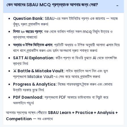
কেন আমাদের SBAU MCQ প্রশ্নব্যাংক আপনার জন্য সেরা?
Question Bank:
SBAU-এর সকল ইউনিটের প্রশ্ন এক জায়গায় — সহজে
খুঁজুন, দ্রুত প্র্যাকটিস করুন।
বিগত ২০ বছরের প্রশ্ন:
শুরু থেকে বর্তমান পর্যন্ত সকল mcq নির্ভুল উত্তর ও
ব্যাখ্যাসহ সাজানো।
অধ্যায় ও টপিক ভিত্তিক এক্সাম:
প্রতিটি অধ্যায় ও টপিক অনুযায়ী আলাদা এক্সাম দিয়ে
ধাপে ধাপে প্র্যাকটিস করুন এবং দুর্বল অংশগুলো দ্রুত শনাক্ত করুন।
SATT AI Explanation:
কঠিন প্রশ্ন বা থিওরি বুঝতে AI থেকে তাৎক্ষণিক
ব্যাখ্যা নিন।
⚔️ Battle & Mistake Vault:
লাইভ ব্যাটেলে অংশ নিন এবং ভুল
প্রশ্নগুলো Mistake Vault-এ সেভ করে আবার প্র্যাকটিস করুন।
Progress & Analytics:
নিজের পারফরম্যান্স ট্র্যাক করুন এবং কোথায়
উন্নতি দরকার বুঝে নিন।
PDF Download:
প্রশ্নগুলো PDF আকারে ডাউনলোড বা প্রিন্ট করে
অফলাইনে পড়ুন।
আপনার স্বপ্নের লক্ষ্যে পৌঁছাতে
SBAU
Learn + Practice + Analysis +
Competition
— সব একসাথে