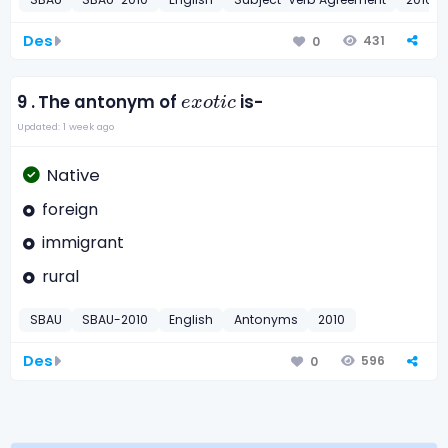
Des
431
0
e
x
o
t
i
c
9 .
The antonym of
is-
e
x
o
t
i
c
Updated: 1 week ago
Native
foreign
immigrant
rural
SBAU
SBAU-2010
English
Antonyms
2010
Des
596
0