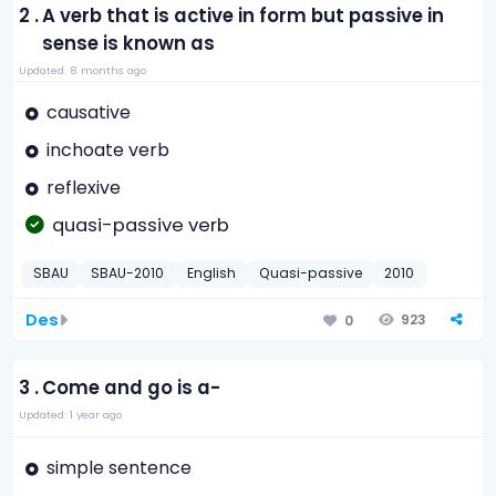
2 .
A verb that is active in form but passive in
sense is known as
Updated: 8 months ago
causative
inchoate verb
reflexive
quasi-passive verb
SBAU
SBAU-2010
English
Quasi-passive
2010
Des
923
0
3 .
Come and go is a-
Updated: 1 year ago
simple sentence