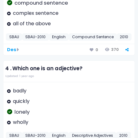
compound sentence
complex sentence
all of the above
SBAU
SBAU-2010
English
Compound Sentence
2010
Des
370
0
4 .
Which one is an adjective?
Updated: 1 year ago
badly
quickly
lonely
wholly
SBAU
SBAU-2010
English
Descriptive Adjectives
2010