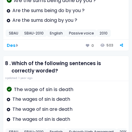
Are the sums being done by you ?
Are the sums being do by you ?
Are the sums doing by you ?
SBAU
SBAU-2010
English
Passive voice
2010
Des
503
0
8 .
Which of the following sentences is
correctly worded?
Updated: 1 year ago
The wage of sin is death
The wages of sin is death
The wage of sin are death
The wages of sin is death
SBAU
SBAU-2010
English
Subject-Verb Agreement
2010