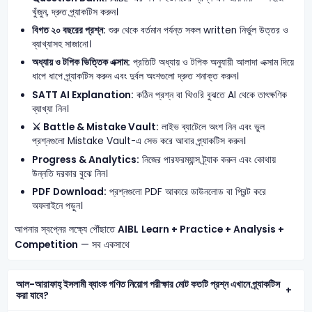
খুঁজুন, দ্রুত প্র্যাকটিস করুন।
বিগত ২০ বছরের প্রশ্ন:
শুরু থেকে বর্তমান পর্যন্ত সকল written নির্ভুল উত্তর ও
ব্যাখ্যাসহ সাজানো।
অধ্যায় ও টপিক ভিত্তিক এক্সাম:
প্রতিটি অধ্যায় ও টপিক অনুযায়ী আলাদা এক্সাম দিয়ে
ধাপে ধাপে প্র্যাকটিস করুন এবং দুর্বল অংশগুলো দ্রুত শনাক্ত করুন।
SATT AI Explanation:
কঠিন প্রশ্ন বা থিওরি বুঝতে AI থেকে তাৎক্ষণিক
ব্যাখ্যা নিন।
⚔️ Battle & Mistake Vault:
লাইভ ব্যাটেলে অংশ নিন এবং ভুল
প্রশ্নগুলো Mistake Vault-এ সেভ করে আবার প্র্যাকটিস করুন।
Progress & Analytics:
নিজের পারফরম্যান্স ট্র্যাক করুন এবং কোথায়
উন্নতি দরকার বুঝে নিন।
PDF Download:
প্রশ্নগুলো PDF আকারে ডাউনলোড বা প্রিন্ট করে
অফলাইনে পড়ুন।
আপনার স্বপ্নের লক্ষ্যে পৌঁছাতে
AIBL
Learn + Practice + Analysis +
Competition
— সব একসাথে
আল-আরাফাহ্ ইসলামী ব্যাংক গণিত নিয়োগ পরীক্ষার মোট কতটি প্রশ্ন এখানে প্র্যাকটিস
করা যাবে?