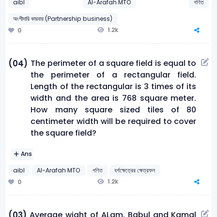
aibl
Al-Arafah MTO
গণিত
অংশীদারি কারবার (Partnership business)
1.2k
0
The perimeter of a square field is equal to
(04)
the perimeter of a rectangular field.
Length of the rectangular is 3 times of its
width and the area is 768 square meter.
How many square sized tiles of 80
centimeter width will be required to cover
the square field?
Ans
aibl
Al-Arafah MTO
গণিত
বর্গক্ষেত্রের ক্ষেত্রফল
1.2k
0
Average wight of ALam, Babul and Kamal
(03)