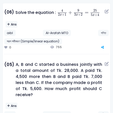
4
2
x
+
1
+
9
3
x
+
2
=
25
5
x
+
4
9
25
4
(06)
+
=
Solve the equation :
2
+
1
3
+
2
5
+
4
x
x
x
Ans
aibl
Al-Arafah MTO
গণিত
সরল সমীকরণ (Simple/linear equation)
755
0
A, B and C started a business jointly with
(05)
a total amount of Tk. 28,000. A paid Tk.
4,500 more then B and B paid Tk. 7,000
less than C. If the company made a profit
of Tk. 5,600. How much profit should C
receive?
Ans