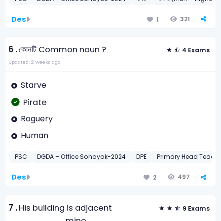
Des
321
1
6 .
কোনটি Common noun ?
4 Exams
Updated: 2 weeks ago
Starve
Pirate
Roguery
Human
PSC
DGDA – Office Sohayok-2024
DPE
Primary Head Teache
Des
497
2
7 .
His building is adjacent
9 Exams
_______ mine