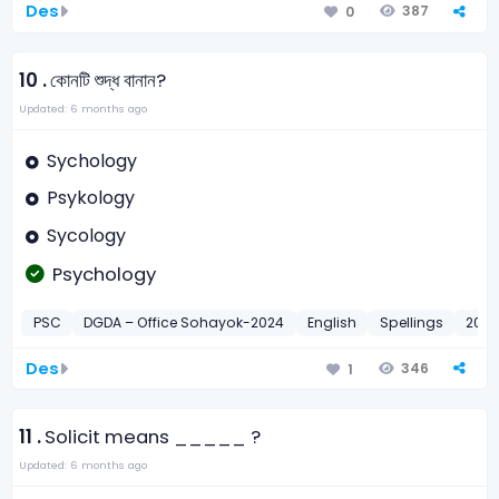
Des
387
0
10 .
কোনটি শুদ্ধ বানান?
Updated: 6 months ago
Sychology
Psykology
Sycology
Psychology
PSC
DGDA – Office Sohayok-2024
English
Spellings
202
Des
346
1
11 .
Solicit means _____ ?
Updated: 6 months ago