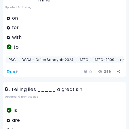
Updated: 5 days ago
on
for
with
to
PSC
DGDA – Office Sohayok-2024
ATEO
ATEO-2009
ario
Des
399
0
8 .
Telling lies _____ a great sin
Updated: 9 months ago
is
are