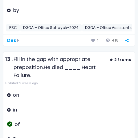
by
PSC
DGDA – Office Sohayok-2024
DGDA – Office Assistant c
Des
418
1
13 .
Fill in the gap with appropriate
2 Exams
preposition.
He died ____ Heart
Failure.
Updated: 2 weeks ago
on
in
of