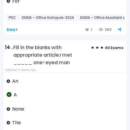
For
PSC
DGDA – Office Sohayok-2024
DGDA – Office Assistant c
Des
363
1
14 .
Fill in the blanks with
40 Exams
appropriate article.
I met
_____ one-eyed man
Updated: 2 weeks ago
An
A
None
The