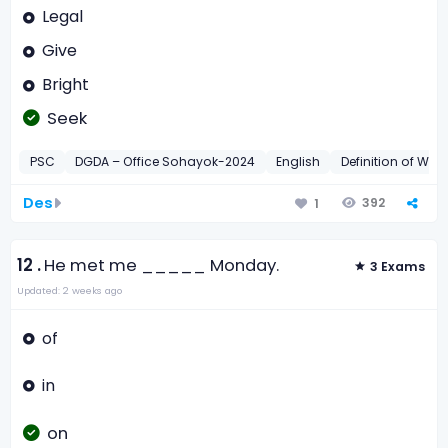
Legal
Give
Bright
Seek
PSC
DGDA – Office Sohayok-2024
English
Definition of Wor
Des
392
1
12 .
He met me _____ Monday.
3 Exams
Updated: 2 weeks ago
of
in
on