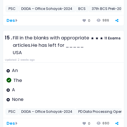
PSC
DGDA – Office Sohayok-2024
BCS
37th BCS Preli-2016
Des
986
0
15 .
Fill in the blanks with appropriate
11 Exams
articles.
He has left for _____
USA
Updated: 2 weeks ago
An
The
A
None
PSC
DGDA – Office Sohayok-2024
PD Data Processing Operat
Des
690
0