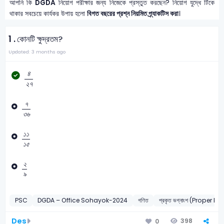
আপনি কি
DGDA
নিয়োগ পরীক্ষার জন্য নিজেকে প্রস্তুত করছেন? নিয়োগ যুদ্ধে টিকে
থাকার সবচেয়ে কার্যকর উপায় হলো
বিগত বছরের প্রশ্ন নিয়মিত প্র্যাকটিস করা
।
1 .
কোনটি ক্ষুদ্রতম?
Updated: 3 months ago
৪
২
৭
৪
২
৭
৭
৩
৬
৭
৩
৬
১
১
১
৫
১
১
১
৫
২
৯
২
৯
PSC
DGDA – Office Sohayok-2024
গণিত
প্রকৃত ভগ্নাংশ (Proper Fr
Des
398
0