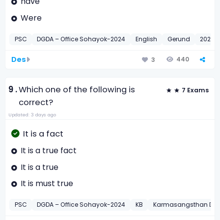
have
Were
PSC
DGDA – Office Sohayok-2024
English
Gerund
2024
Des
440
3
9 .
Which one of the following is
7 Exams
correct?
Updated: 3 days ago
It is a fact
It is a true fact
It is a true
It is must true
PSC
DGDA – Office Sohayok-2024
KB
Karmasangsthan Data 