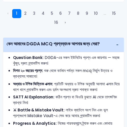
‹
1
2
3
4
5
6
7
8
9
10
...
15
16
›
কেন আমাদের DGDA MCQ প্রশ্নব্যাংক আপনার জন্য সেরা?
Question Bank:
DGDA-এর সকল ইউনিটের প্রশ্ন এক জায়গায় — সহজে
খুঁজুন, দ্রুত প্র্যাকটিস করুন।
বিগত ২০ বছরের প্রশ্ন:
শুরু থেকে বর্তমান পর্যন্ত সকল mcq নির্ভুল উত্তর ও
ব্যাখ্যাসহ সাজানো।
অধ্যায় ও টপিক ভিত্তিক এক্সাম:
প্রতিটি অধ্যায় ও টপিক অনুযায়ী আলাদা এক্সাম দিয়ে
ধাপে ধাপে প্র্যাকটিস করুন এবং দুর্বল অংশগুলো দ্রুত শনাক্ত করুন।
SATT AI Explanation:
কঠিন প্রশ্ন বা থিওরি বুঝতে AI থেকে তাৎক্ষণিক
ব্যাখ্যা নিন।
⚔️ Battle & Mistake Vault:
লাইভ ব্যাটেলে অংশ নিন এবং ভুল
প্রশ্নগুলো Mistake Vault-এ সেভ করে আবার প্র্যাকটিস করুন।
Progress & Analytics:
নিজের পারফরম্যান্স ট্র্যাক করুন এবং কোথায়