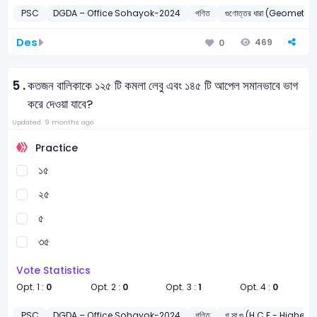
PSC
DGDA – Office Sohayok-2024
গণিত
গুণোত্তর ধারা (Geometri
Des
469
0
5 .
কতজন বালিকাকে ১২৫ টি কমলা লেবু এবং ১৪৫ টি আপেল সমানভাবে ভাগ
করে দেওয়া যাবে?
Updated: 9 months ago
Practice
১৫
২৫
৫
৩৫
Vote Statistics
Opt. 1 :
0
Opt. 2 :
0
Opt. 3 :
1
Opt. 4 :
0
PSC
DGDA – Office Sohayok-2024
গণিত
গ.সা.গু (H.C.F - High