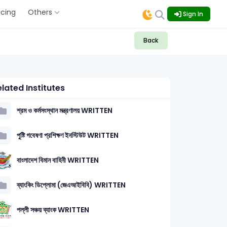
icing
Others
Sign In
Back
lated Institutes
শ্রম ও কর্মসংস্থান মন্ত্রণালয় WRITTEN
পুষ্টি গবেষণা প্রশিক্ষণ ইনস্টিউট WRITTEN
বাংলাদেশ বিমান বাহিনী WRITTEN
ব্যাংকিং ডিপ্লোমা (জেএআইবিবি) WRITTEN
পল্লী সঞ্চয় ব্যাংক WRITTEN