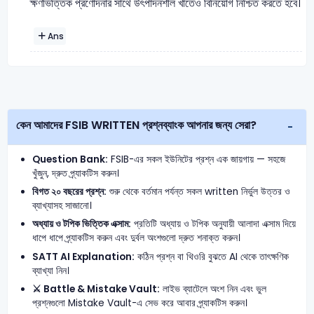
ক্ষণভিত্তিক প্রণোদনার সাথে উৎপাদনশীল খাতেও বিনিয়োগ নিশ্চিত করতে হবে।
Ans
কেন আমাদের FSIB WRITTEN প্রশ্নব্যাংক আপনার জন্য সেরা?
Question Bank:
FSIB-এর সকল ইউনিটের প্রশ্ন এক জায়গায় — সহজে
খুঁজুন, দ্রুত প্র্যাকটিস করুন।
বিগত ২০ বছরের প্রশ্ন:
শুরু থেকে বর্তমান পর্যন্ত সকল written নির্ভুল উত্তর ও
ব্যাখ্যাসহ সাজানো।
অধ্যায় ও টপিক ভিত্তিক এক্সাম:
প্রতিটি অধ্যায় ও টপিক অনুযায়ী আলাদা এক্সাম দিয়ে
ধাপে ধাপে প্র্যাকটিস করুন এবং দুর্বল অংশগুলো দ্রুত শনাক্ত করুন।
SATT AI Explanation:
কঠিন প্রশ্ন বা থিওরি বুঝতে AI থেকে তাৎক্ষণিক
ব্যাখ্যা নিন।
⚔️ Battle & Mistake Vault:
লাইভ ব্যাটেলে অংশ নিন এবং ভুল
প্রশ্নগুলো Mistake Vault-এ সেভ করে আবার প্র্যাকটিস করুন।