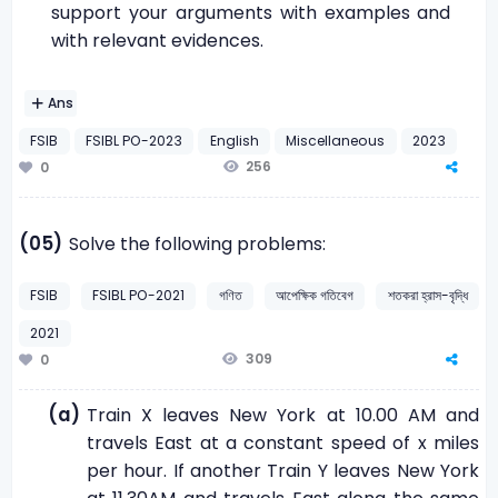
support your arguments with examples and
with relevant evidences.
Ans
FSIB
FSIBL PO-2023
English
Miscellaneous
2023
256
0
(05)
Solve the following problems:
FSIB
FSIBL PO-2021
গণিত
আপেক্ষিক গতিবেগ
শতকরা হ্রাস-বৃদ্ধি
2021
309
0
(a)
Train X leaves New York at 10.00 AM and
travels East at a constant speed of x miles
per hour. If another Train Y leaves New York