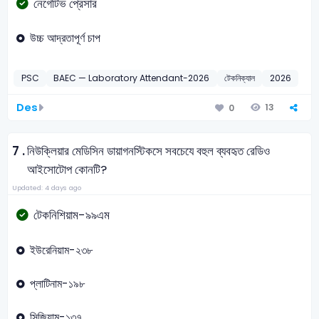
নেগেটিভ প্রেসার
উচ্চ আদ্রতাপূর্ণ চাপ
PSC
BAEC — Laboratory Attendant-2026
টেকনিক্যাল
2026
Des
13
0
7 .
নিউক্লিয়ার মেডিসিন ডায়াগনস্টিকসে সবচেযে বহুল ব্যবহৃত রেডিও
আইসোটোপ কোনটি?
Updated: 4 days ago
টেকনিশিয়াম-৯৯এম
ইউরেনিয়াম-২৩৮
প্লাটিনাম-১৯৮
সিজিয়াম-১৩৭