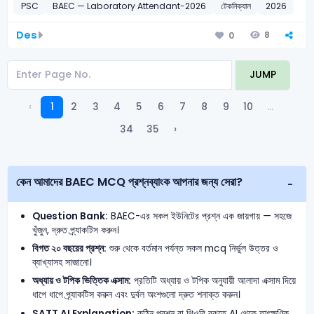
PSC
BAEC — Laboratory Attendant-2026
টেকনিক্যাল
2026
Des
8
0
JUMP
‹
1
2
3
4
5
6
7
8
9
10
...
34
35
›
কেন আমাদের BAEC MCQ প্রশ্নব্যাংক আপনার জন্য সেরা?
Question Bank:
BAEC-এর সকল ইউনিটের প্রশ্ন এক জায়গায় — সহজে
খুঁজুন, দ্রুত প্র্যাকটিস করুন।
বিগত ২০ বছরের প্রশ্ন:
শুরু থেকে বর্তমান পর্যন্ত সকল mcq নির্ভুল উত্তর ও
ব্যাখ্যাসহ সাজানো।
অধ্যায় ও টপিক ভিত্তিক এক্সাম:
প্রতিটি অধ্যায় ও টপিক অনুযায়ী আলাদা এক্সাম দিয়ে
ধাপে ধাপে প্র্যাকটিস করুন এবং দুর্বল অংশগুলো দ্রুত শনাক্ত করুন।
SATT AI Explanation:
কঠিন প্রশ্ন বা থিওরি বুঝতে AI থেকে তাৎক্ষণিক