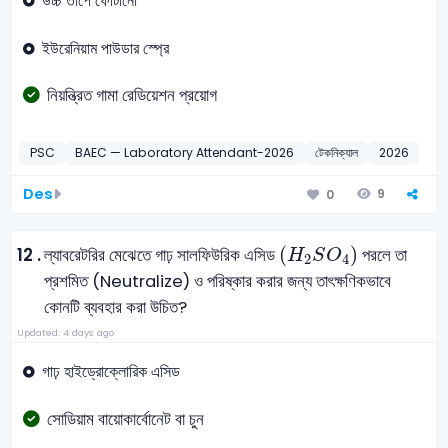
উচ্চ তাপে ফোটানো
ইউরেনিয়াম পাউডার স্প্রে
নিয়ন্ত্রিত গামা রেডিয়েশন প্রয়োগ
PSC
BAEC — Laboratory Attendant-2026
টেকনিক্যাল
2026
Des
9
0
H
2
S
O
4
(
)
12 .
ল্যাবরেটরির মেঝেতে গাঢ় সালফিউরিক এসিড
পরলে তা
H
S
O
2
4
প্রশমিত (Neutralize) ও পরিষ্কার করার জন্য তাৎক্ষণিকভাবে
কোনটি ব্যবহার করা উচিত?
Updated: 4 days ago
গাঢ় হাইড্রোক্লোরিক এসিড
সোডিয়াম বায়োকার্বোনেট বা চুন