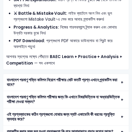
ব্যাখ্যা নিন।
⚔️ Battle & Mistake Vault:
লাইভ ব্যাটেলে অংশ নিন এবং ভুল
প্রশ্নগুলো Mistake Vault-এ সেভ করে আবার প্র্যাকটিস করুন।
Progress & Analytics:
নিজের পারফরম্যান্স ট্র্যাক করুন এবং কোথায়
উন্নতি দরকার বুঝে নিন।
PDF Download:
প্রশ্নগুলো PDF আকারে ডাউনলোড বা প্রিন্ট করে
অফলাইনে পড়ুন।
আপনার স্বপ্নের লক্ষ্যে পৌঁছাতে
BAEC
Learn + Practice + Analysis +
Competition
— সব একসাথে
বাংলাদেশ পরমাণু শক্তি কমিশন নিয়োগ পরীক্ষার মোট কতটি প্রশ্ন এখানে প্র্যাকটিস করা
যাবে?
বাংলাদেশ পরমাণু শক্তি কমিশন পরীক্ষার জন্য কি এখানে বিষয়ভিত্তিক বা অধ্যায়ভিত্তিক
পরীক্ষা দেওয়া সম্ভব?
এই প্রশ্নব্যাংকের কঠিন প্রশ্নগুলো বোঝার জন্য স্যাট একাডেমি কী ধরনের প্রযুক্তি
ব্যবহার করে?
প্র্যাকটিস করার সময় ভুল হওয়া প্রশ্নগুলো কি পরে আলাদাভাবে পড়ার সুযোগ আছে?