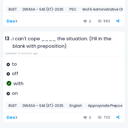
BUET
DWASA – SAE (ET)-2025
PSC
MoFA Administrative Offi
Des
562
3
13 .
I can't cope ____ the situation. (Fill in the
blank with preposition)
Updated: 6 months ago
to
off
with
on
BUET
DWASA – SAE (ET)-2025
English
Appropriate Prepositi
Des
732
3