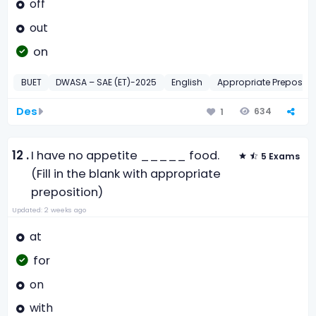
off
out
on
BUET
DWASA – SAE (ET)-2025
English
Appropriate Prepositi
Des
634
1
12 .
I have no appetite _____ food.
5 Exams
(Fill in the blank with appropriate
preposition)
Updated: 2 weeks ago
at
for
on
with