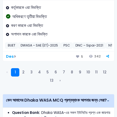
কর্তৃকারকে ৩য়া বিভক্তি
অধিকরণে তৃতীয়া বিভক্তি
করণ কারকে ৩য়া বিভক্তি
অপাদান কারকে ৩য়া বিভক্তি
BUET
DWASA – SAE (ET)-2025
PSC
DNC – Sipai-2021
NTR
Des
342
5
‹
1
2
3
4
5
6
7
8
9
10
11
12
13
›
কেন আমাদের Dhaka WASA MCQ প্রশ্নব্যাংক আপনার জন্য সেরা?
Question Bank:
Dhaka WASA-এর সকল ইউনিটের প্রশ্ন এক জায়গায়