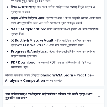
— সহজে খুঁজুন, দ্রুত প্র্যাকটিস করুন।
বিগত ২০ বছরের প্রশ্ন:
শুরু থেকে বর্তমান পর্যন্ত সকল mcq নির্ভুল উত্তর ও
ব্যাখ্যাসহ সাজানো।
অধ্যায় ও টপিক ভিত্তিক এক্সাম:
প্রতিটি অধ্যায় ও টপিক অনুযায়ী আলাদা এক্সাম দিয়ে
ধাপে ধাপে প্র্যাকটিস করুন এবং দুর্বল অংশগুলো দ্রুত শনাক্ত করুন।
SATT AI Explanation:
কঠিন প্রশ্ন বা থিওরি বুঝতে AI থেকে তাৎক্ষণিক
ব্যাখ্যা নিন।
⚔️ Battle & Mistake Vault:
লাইভ ব্যাটেলে অংশ নিন এবং ভুল
প্রশ্নগুলো Mistake Vault-এ সেভ করে আবার প্র্যাকটিস করুন।
Progress & Analytics:
নিজের পারফরম্যান্স ট্র্যাক করুন এবং কোথায়
উন্নতি দরকার বুঝে নিন।
PDF Download:
প্রশ্নগুলো PDF আকারে ডাউনলোড বা প্রিন্ট করে
অফলাইনে পড়ুন।
আপনার স্বপ্নের লক্ষ্যে পৌঁছাতে
Dhaka WASA
Learn + Practice +
Analysis + Competition
— সব একসাথে
ঢাকা পানি সরবরাহ ও পয়ঃনিষ্কাশন কর্তৃপক্ষ নিয়োগ পরীক্ষার মোট কতটি প্রশ্ন এখানে
প্র্যাকটিস করা যাবে?