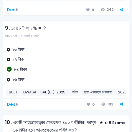
Des
242
0
9 .
১০৫০ টাকা ৮% = ?
Updated: 4 months ago
৮০ টাকা
৮২ টাকা
৮৪ টাকা
৮৬ টাকা
BUET
DWASA – SAE (ET)-2025
গণিত
মূল্য ও ব্যবহার সংক্রান্ত
2025
Des
193
0
10 .
একটি আয়তক্ষেত্রের ক্ষেত্রফল ৪০০ বর্গমিটার। প্রস্থ
5 Exams
১৬ মিটার হলে আয়তক্ষেত্রের পরিধি কত?