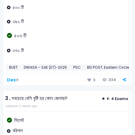
৫০০ টি
৩৯২ টি
৫০৩ টি
৩৭০ টি
BUET
DWASA – SAE (ET)-2025
PSC
BD POST, Eastern Circle P
Des
334
3
3 .
সবচেয়ে বেশি বৃষ্টি হয় কোন জেলায়?
4 Exams
Updated: 2 weeks ago
সিলেট
বরিশাল