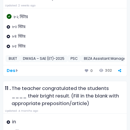
Updated: 2 weeks ago
৮২ মিটার
৮৩ মিটার
৮৪ মিটার
৮৫ মিটার
BUET
DWASA – SAE (ET)-2025
PSC
BEZA Assistant Manager-
Des
302
0
11 .
The teacher congratulated the students
____ their bright result. (Fill in the blank with
appropriate preposition/article)
Updated: 4 months ago
in