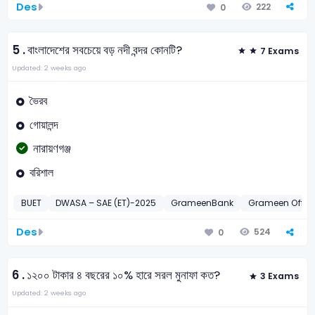
Des
222
0
5 .
বাংলাদেশের সবচেয়ে বড় নদী বন্দর কোনটি?
7 Exams
Updated: 2 weeks ago
ভৈরব
গোয়ালন্দ
নারায়ণগঞ্জ
বরিশাল
BUET
DWASA – SAE (ET)-2025
GrameenBank
Grameen Offic
Des
524
0
6 .
১২০০ টাকার ৪ বছরের ১০% হারে সরল মুনাফা কত?
3 Exams
Updated: 2 weeks ago