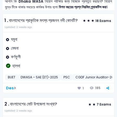
আপনি কি
Dhaka WASA
নিয়োগ পরীক্ষার জন্য নিজেকে প্রস্তুত করছেন? নিয়োগ
যুদ্ধে টিকে থাকার সবচেয়ে কার্যকর উপায় হলো
বিগত বছরের প্রশ্ন নিয়মিত প্র্যাকটিস করা
।
1 .
বাংলাদেশের প্রাকৃতিক মৎস্য প্রজনন নদী কোনটি?
18 Exams
Updated: 2 weeks ago
যমুনা
মেঘনা
কর্ণফুলী
হালদা
BUET
DWASA – SAE (ET)-2025
PSC
CGDF Junior Auditor-2014
Des
185
1
2 .
বাংলাদেশের মোট উপজেলা সংখ্যা?
7 Exams
Updated: 2 weeks ago