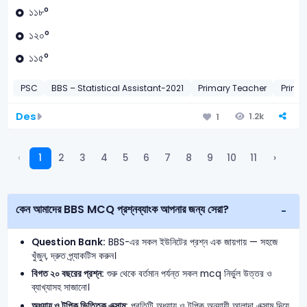
১১৮°
১২০°
১১৫°
PSC
BBS – Statistical Assistant-2021
Primary Teacher
Prima
Des
1.2k
1
‹
1
2
3
4
5
6
7
8
9
10
11
›
কেন আমাদের BBS MCQ প্রশ্নব্যাংক আপনার জন্য সেরা?
Question Bank:
BBS-এর সকল ইউনিটের প্রশ্ন এক জায়গায় — সহজে
খুঁজুন, দ্রুত প্র্যাকটিস করুন।
বিগত ২০ বছরের প্রশ্ন:
শুরু থেকে বর্তমান পর্যন্ত সকল mcq নির্ভুল উত্তর ও
ব্যাখ্যাসহ সাজানো।
অধ্যায় ও টপিক ভিত্তিক এক্সাম:
প্রতিটি অধ্যায় ও টপিক অনুযায়ী আলাদা এক্সাম দিয়ে