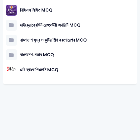
বিসিএস লিখিত MCQ
মাইক্রোক্রেডিট রেগুলেটরী অথরিটি MCQ
বাংলাদেশ ক্ষুদ্র ও কুটির শিল্প করপোরেশন MCQ
বাংলাদেশ বেতার MCQ
এবি ব্যাংক পিএলসি MCQ