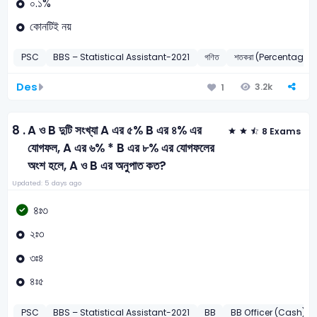
০.১%
কোনটিই নয়
PSC
BBS – Statistical Assistant-2021
গণিত
শতকরা (Percentage)
Des
3.2k
1
8 .
A ও B দুটি সংখ্যা A এর ৫% B এর ৪% এর
8 Exams
যোগফল, A এর ৬% * B এর ৮% এর যোগফলের
অংশ হলে, A ও B এর অনুপাত কত?
Updated: 5 days ago
৪ঃ৩
২ঃ৩
৩ঃ৪
৪ঃ৫
PSC
BBS – Statistical Assistant-2021
BB
BB Officer (Cash)-2