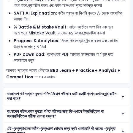
ধাপে ধাপে প্র্যাকটিস করুন এবং দুর্বল অংশগুলো দ্রুত শনাক্ত করুন।
SATT AI Explanation:
কঠিন প্রশ্ন বা থিওরি বুঝতে AI থেকে তাৎক্ষণিক
ব্যাখ্যা নিন।
⚔️ Battle & Mistake Vault:
লাইভ ব্যাটেলে অংশ নিন এবং ভুল
প্রশ্নগুলো Mistake Vault-এ সেভ করে আবার প্র্যাকটিস করুন।
Progress & Analytics:
নিজের পারফরম্যান্স ট্র্যাক করুন এবং কোথায়
উন্নতি দরকার বুঝে নিন।
PDF Download:
প্রশ্নগুলো PDF আকারে ডাউনলোড বা প্রিন্ট করে
অফলাইনে পড়ুন।
আপনার স্বপ্নের লক্ষ্যে পৌঁছাতে
BBS
Learn + Practice + Analysis +
Competition
— সব একসাথে
বাংলাদেশ পরিসংখ্যান ব্যুরো গণিত নিয়োগ পরীক্ষার মোট কতটি প্রশ্ন এখানে প্র্যাকটিস
করা যাবে?
বাংলাদেশ পরিসংখ্যান ব্যুরো গণিত পরীক্ষার জন্য কি এখানে বিষয়ভিত্তিক বা
অধ্যায়ভিত্তিক পরীক্ষা দেওয়া সম্ভব?
এই প্রশ্নব্যাংকের কঠিন প্রশ্নগুলো বোঝার জন্য স্যাট একাডেমি কী ধরনের প্রযুক্তি