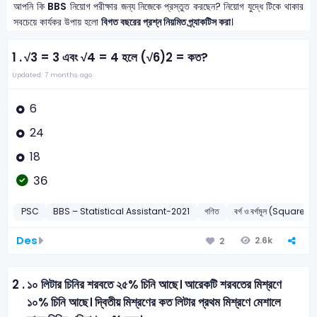
আপনি কি
BBS
নিয়োগ পরীক্ষার জন্য নিজেকে প্রস্তুত করছেন? নিয়োগ যুদ্ধে টিকে থাকার
সবচেয়ে কার্যকর উপায় হলো
বিগত বছরের প্রশ্ন নিয়মিত প্র্যাকটিস করা
।
1 .
√3 = 3 এবং √4 = 4 হলে (√6)2 = কত?
Updated: 7 months ago
6
24
18
36
PSC
BBS – Statistical Assistant-2021
গণিত
বর্গ ও বর্গমূল (Square
Des
2.6k
2
2 .
১০ লিটার চিনির শরবতে ২৫% চিনি আছে। আরেকটি শরবতের মিশ্রণে
১০% চিনি আছে। দ্বিতীয় মিশ্রণের কত লিটার প্রথম মিশ্রণে মেশালে