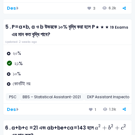
Des
6.2k
3
5 .
P=a×b, a ও b উভয়কে ১০% বৃদ্ধি করা হলে P
19 Exams
এর মান কত বৃদ্ধি পাবে?
Updated: 2 weeks ago
২০%
২১%
১০%
কোনটিই নয়
PSC
BBS – Statistical Assistant-2021
DXP Assistant Inspector o
Des
1.3k
1
a
2
+
b
2
+
c
2
2
2
2
+
+
6 .
a+b+c =21 এবং ab+be+ca=143 হলে
a
b
c