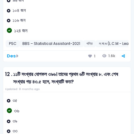
৯৬ জন
১০৪ জন
১১৬ জন
১২৪ জন
PSC
BBS – Statistical Assistant-2021
গণিত
ল.সা.গু (L.C.M - Le
Des
1.6k
1
12 .
১১টি সংখ্যার যোগফল ৩৯৬। তাদের প্রথম ৬টি সংখ্যার ৮. এবং শেষ
সংখ্যার গড় ৪৩.৫ হলে, সংখ্যাটি কত?
Updated: 8 months ago
৩৫
৩৬
৩৯
৩৩