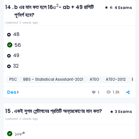
a
2
2
14 .
b এর মান কত হলে 16
- ab + 49 রাশিটি
a
4 Exams
পূর্ণবর্গ হবে?
Updated: 2 weeks ago
48
56
49
32
PSC
BBS – Statistical Assistant-2021
ATEO
ATEO-2012
BD 
Des
1.2k
1
15 .
একই সুগম পেন্টাগনের প্রতিটি অন্তঃকোণের মান কত?
3 Exams
Updated: 2 weeks ago
১০৮°