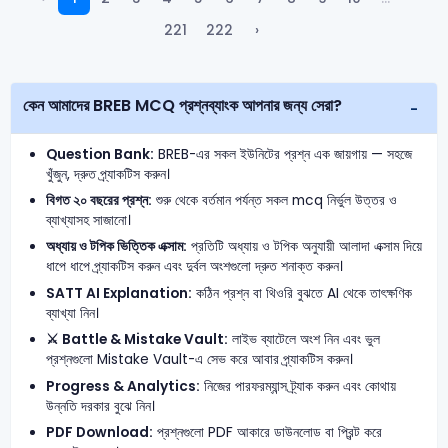
221
222
›
কেন আমাদের BREB MCQ প্রশ্নব্যাংক আপনার জন্য সেরা?
Question Bank:
BREB-এর সকল ইউনিটের প্রশ্ন এক জায়গায় — সহজে
খুঁজুন, দ্রুত প্র্যাকটিস করুন।
বিগত ২০ বছরের প্রশ্ন:
শুরু থেকে বর্তমান পর্যন্ত সকল mcq নির্ভুল উত্তর ও
ব্যাখ্যাসহ সাজানো।
অধ্যায় ও টপিক ভিত্তিক এক্সাম:
প্রতিটি অধ্যায় ও টপিক অনুযায়ী আলাদা এক্সাম দিয়ে
ধাপে ধাপে প্র্যাকটিস করুন এবং দুর্বল অংশগুলো দ্রুত শনাক্ত করুন।
SATT AI Explanation:
কঠিন প্রশ্ন বা থিওরি বুঝতে AI থেকে তাৎক্ষণিক
ব্যাখ্যা নিন।
⚔️ Battle & Mistake Vault:
লাইভ ব্যাটেলে অংশ নিন এবং ভুল
প্রশ্নগুলো Mistake Vault-এ সেভ করে আবার প্র্যাকটিস করুন।
Progress & Analytics:
নিজের পারফরম্যান্স ট্র্যাক করুন এবং কোথায়
উন্নতি দরকার বুঝে নিন।
PDF Download:
প্রশ্নগুলো PDF আকারে ডাউনলোড বা প্রিন্ট করে