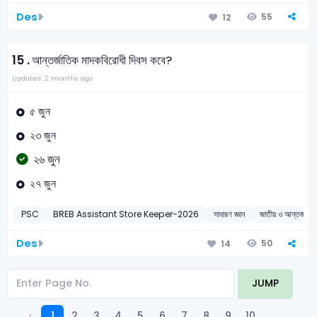
Des
55
12
15 .
আন্তর্জাতিক মাদকবিরোধী দিবস কবে?
Updated: 2 months ago
৫ জুন
২৩ জুন
২৬ জুন
২৭ জুন
PSC
BREB Assistant Store Keeper-2026
সাধারণ জ্ঞান
জাতীয় ও আন্তর্জাতি
Des
50
14
JUMP
‹
1
2
3
4
5
6
7
8
9
10
...