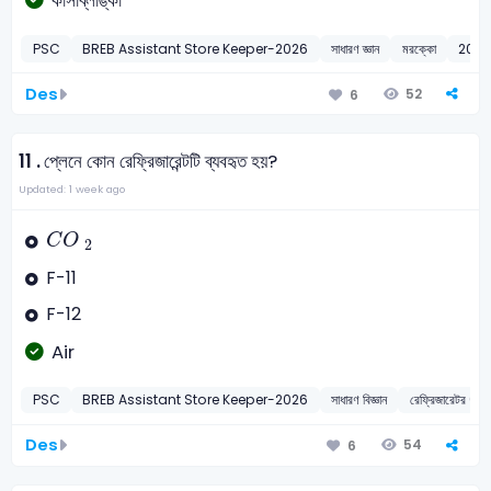
কাসাব্লাঙ্কা
PSC
BREB Assistant Store Keeper-2026
সাধারণ জ্ঞান
মরক্কো
202
Des
52
6
11 .
প্লেনে কোন রেফ্রিজারেন্টটি ব্যবহৃত হয়?
Updated: 1 week ago
C
O
2
C
O
2
F-11
F-12
Air
PSC
BREB Assistant Store Keeper-2026
সাধারণ বিজ্ঞান
রেফ্রিজারেটর (
Des
54
6