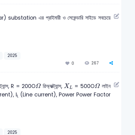
ubstation এর প্রাইমারী ও সেকেন্ডারি সাইডে সবচেয়ে
2025
267
0
Ω
X
L
Ω
িস্ট্যান্স, R = 200O
রিঅ্যাক্ট্যান্স,
= 500O
লাইন
Ω
X
Ω
L
ent), I
(Line current), Power Power Factor
L
2025