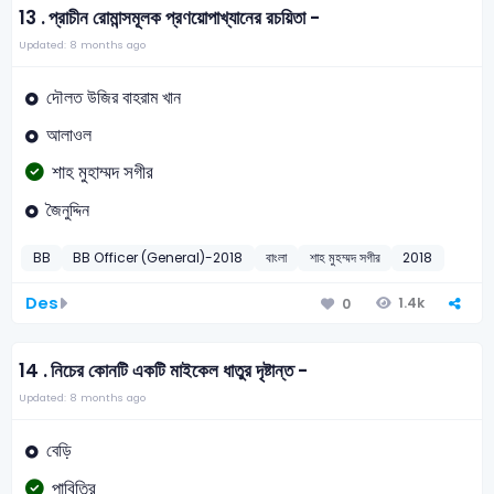
13 .
প্রাচীন রোমান্সমূলক প্রণয়োপাখ্যানের রচয়িতা -
Updated: 8 months ago
দৌলত উজির বাহরাম খান
আলাওল
শাহ মুহাম্মদ সগীর
জৈনুদ্দিন
BB
BB Officer (General)-2018
বাংলা
শাহ মুহম্মদ সগীর
2018
Des
1.4k
0
14 .
নিচের কোনটি একটি মাইকেল ধাতুর দৃষ্টান্ত -
Updated: 8 months ago
বেড়ি
পাবিত্রি