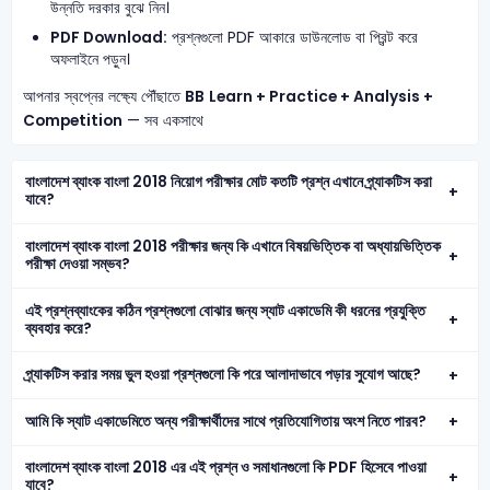
উন্নতি দরকার বুঝে নিন।
PDF Download:
প্রশ্নগুলো PDF আকারে ডাউনলোড বা প্রিন্ট করে
অফলাইনে পড়ুন।
আপনার স্বপ্নের লক্ষ্যে পৌঁছাতে
BB
Learn + Practice + Analysis +
Competition
— সব একসাথে
বাংলাদেশ ব্যাংক বাংলা 2018 নিয়োগ পরীক্ষার মোট কতটি প্রশ্ন এখানে প্র্যাকটিস করা
যাবে?
বাংলাদেশ ব্যাংক বাংলা 2018 পরীক্ষার জন্য কি এখানে বিষয়ভিত্তিক বা অধ্যায়ভিত্তিক
পরীক্ষা দেওয়া সম্ভব?
এই প্রশ্নব্যাংকের কঠিন প্রশ্নগুলো বোঝার জন্য স্যাট একাডেমি কী ধরনের প্রযুক্তি
ব্যবহার করে?
প্র্যাকটিস করার সময় ভুল হওয়া প্রশ্নগুলো কি পরে আলাদাভাবে পড়ার সুযোগ আছে?
আমি কি স্যাট একাডেমিতে অন্য পরীক্ষার্থীদের সাথে প্রতিযোগিতায় অংশ নিতে পারব?
বাংলাদেশ ব্যাংক বাংলা 2018 এর এই প্রশ্ন ও সমাধানগুলো কি PDF হিসেবে পাওয়া
যাবে?