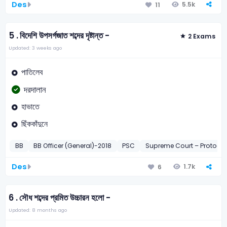
Des
5.5k
11
5 .
বিদেশি উপসর্গজাত শব্দের দৃষ্টান্ত -
2 Exams
Updated: 3 weeks ago
পাতিলেব
দরদালান
হাভাতে
ছিঁককাঁদুনে
BB
BB Officer (General)-2018
PSC
Supreme Court – Protocol
Des
1.7k
6
6 .
সৌধ শব্দের প্রমিত উচ্চারন হলো -
Updated: 8 months ago