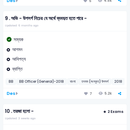
Des
4.5k
5
9 .
অভি - উপসর্গ নিচের যে অর্থে ব্যবহৃত হতে পারে -
Updated: 6 months ago
সম্যক
আগমন
আধিপত্য
ব্যাপ্তি
BB
BB Officer (General)-2018
বাংলা
তৎসম (সংস্কৃত) উপসর্গ
2018
Des
5.2k
7
10 .
তরজা হলো -
2 Exams
Updated: 3 weeks ago