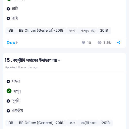
ঢালি
রাঙ্গি
BB
BB Officer (General)-2018
বাংলা
সংস্কৃত ধাতু
2018
Des
3.6k
10
15 .
বহুব্রীহি সমাসের উদাহরণ নয় -
Updated: 8 months ago
সজল
সপ্ন
সুশ্রী
একগুঁয়ে
BB
BB Officer (General)-2018
বাংলা
বহুব্রীহি সমাস
2018