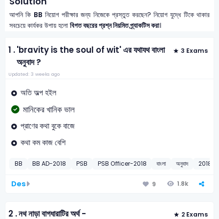
Solution
আপনি কি
BB
নিয়োগ পরীক্ষার জন্য নিজেকে প্রস্তুত করছেন? নিয়োগ যুদ্ধে টিকে থাকার
সবচেয়ে কার্যকর উপায় হলো
বিগত বছরের প্রশ্ন নিয়মিত প্র্যাকটিস করা
।
1 .
'bravity is the soul of wit' এর যথাযথ বাংলা
3 Exams
অনুবাদ ?
Updated: 3 weeks ago
অতি অল্প হইল
মানিকের খানিক ভাল
প্রাণের কথা বুকে বাজে
কথা কম কাজ বেশি
BB
BB AD-2018
PSB
PSB Officer-2018
বাংলা
অনুবাদ
2018
Des
1.8k
9
2 .
নথ নাড়া বাগধারাটির অর্থ -
2 Exams