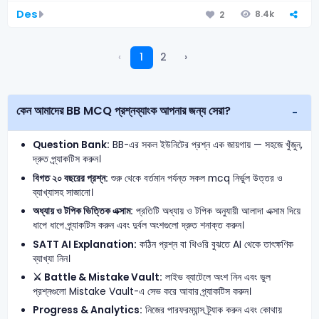
Des
8.4k
2
‹
1
2
›
কেন আমাদের BB MCQ প্রশ্নব্যাংক আপনার জন্য সেরা?
Question Bank:
BB-এর সকল ইউনিটের প্রশ্ন এক জায়গায় — সহজে খুঁজুন,
দ্রুত প্র্যাকটিস করুন।
বিগত ২০ বছরের প্রশ্ন:
শুরু থেকে বর্তমান পর্যন্ত সকল mcq নির্ভুল উত্তর ও
ব্যাখ্যাসহ সাজানো।
অধ্যায় ও টপিক ভিত্তিক এক্সাম:
প্রতিটি অধ্যায় ও টপিক অনুযায়ী আলাদা এক্সাম দিয়ে
ধাপে ধাপে প্র্যাকটিস করুন এবং দুর্বল অংশগুলো দ্রুত শনাক্ত করুন।
SATT AI Explanation:
কঠিন প্রশ্ন বা থিওরি বুঝতে AI থেকে তাৎক্ষণিক
ব্যাখ্যা নিন।
⚔️ Battle & Mistake Vault:
লাইভ ব্যাটেলে অংশ নিন এবং ভুল
প্রশ্নগুলো Mistake Vault-এ সেভ করে আবার প্র্যাকটিস করুন।
Progress & Analytics:
নিজের পারফরম্যান্স ট্র্যাক করুন এবং কোথায়