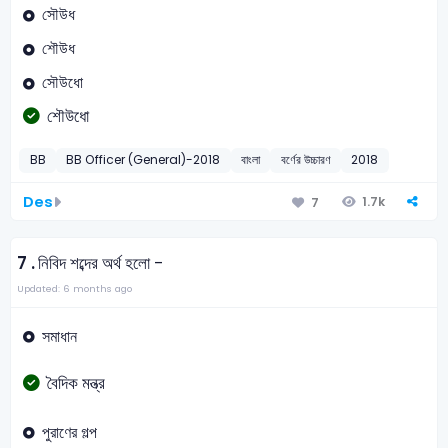
সৌউধ
শৌউধ
সৌউধো
শৌউধো
BB
BB Officer (General)-2018
বাংলা
বর্ণের উচ্চারণ
2018
Des
1.7k
7
7 .
নিবিদ শব্দের অর্থ হলো -
Updated: 6 months ago
সমাধান
বৈদিক মন্ত্র
পুরাণের গল্প