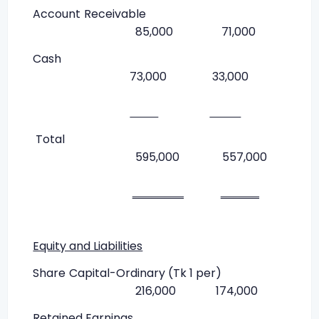
Account Receivable
85,000 71,000
Cash
73,000 33,000
Total
595,000 557,000
‗‗‗‗‗‗‗‗ ‗‗‗‗‗‗
Equity and Liabilities
Share Capital-Ordinary (Tk 1 per)
216,000 174,000
Retained Earnings