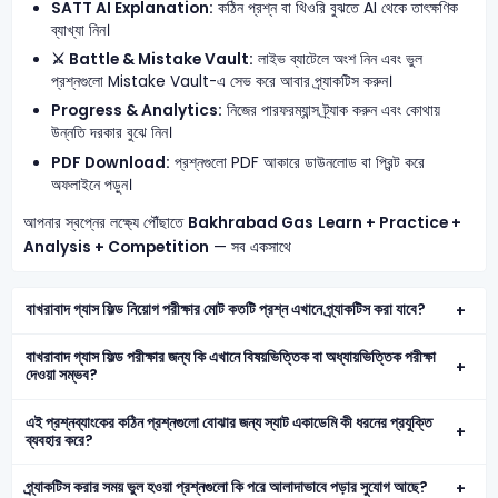
SATT AI Explanation:
কঠিন প্রশ্ন বা থিওরি বুঝতে AI থেকে তাৎক্ষণিক
ব্যাখ্যা নিন।
⚔️ Battle & Mistake Vault:
লাইভ ব্যাটেলে অংশ নিন এবং ভুল
প্রশ্নগুলো Mistake Vault-এ সেভ করে আবার প্র্যাকটিস করুন।
Progress & Analytics:
নিজের পারফরম্যান্স ট্র্যাক করুন এবং কোথায়
উন্নতি দরকার বুঝে নিন।
PDF Download:
প্রশ্নগুলো PDF আকারে ডাউনলোড বা প্রিন্ট করে
অফলাইনে পড়ুন।
আপনার স্বপ্নের লক্ষ্যে পৌঁছাতে
Bakhrabad Gas
Learn + Practice +
Analysis + Competition
— সব একসাথে
বাখরাবাদ গ্যাস ফিল্ড নিয়োগ পরীক্ষার মোট কতটি প্রশ্ন এখানে প্র্যাকটিস করা যাবে?
বাখরাবাদ গ্যাস ফিল্ড পরীক্ষার জন্য কি এখানে বিষয়ভিত্তিক বা অধ্যায়ভিত্তিক পরীক্ষা
দেওয়া সম্ভব?
এই প্রশ্নব্যাংকের কঠিন প্রশ্নগুলো বোঝার জন্য স্যাট একাডেমি কী ধরনের প্রযুক্তি
ব্যবহার করে?
প্র্যাকটিস করার সময় ভুল হওয়া প্রশ্নগুলো কি পরে আলাদাভাবে পড়ার সুযোগ আছে?