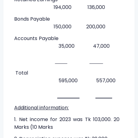
194,000 136,000
Bonds Payable
150,000 200,000
Accounts Payable
35,000 47,000
Total
595,000 557,000
‗‗‗‗‗‗‗‗ ‗‗‗‗‗‗
Additional information:
1. Net income for 2023 was Tk 103,000. 20
Marks (10 Marks