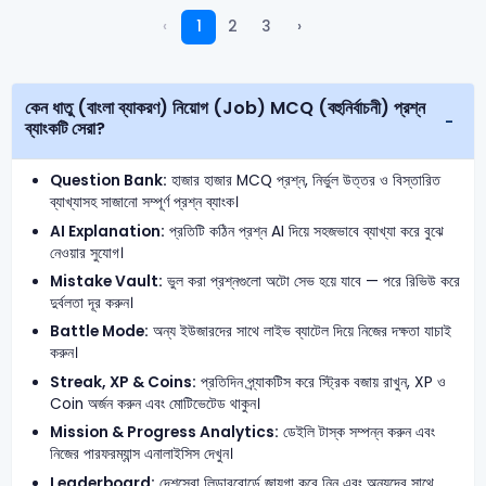
‹
1
2
3
›
কেন ধাতু (বাংলা ব্যাকরণ) নিয়োগ (Job) MCQ (বহুনির্বাচনী) প্রশ্ন
ব্যাংকটি সেরা?
Question Bank:
হাজার হাজার MCQ প্রশ্ন, নির্ভুল উত্তর ও বিস্তারিত
ব্যাখ্যাসহ সাজানো সম্পূর্ণ প্রশ্ন ব্যাংক।
AI Explanation:
প্রতিটি কঠিন প্রশ্ন AI দিয়ে সহজভাবে ব্যাখ্যা করে বুঝে
নেওয়ার সুযোগ।
Mistake Vault:
ভুল করা প্রশ্নগুলো অটো সেভ হয়ে যাবে — পরে রিভিউ করে
দুর্বলতা দূর করুন।
Battle Mode:
অন্য ইউজারদের সাথে লাইভ ব্যাটেল দিয়ে নিজের দক্ষতা যাচাই
করুন।
Streak, XP & Coins:
প্রতিদিন প্র্যাকটিস করে স্ট্রিক বজায় রাখুন, XP ও
Coin অর্জন করুন এবং মোটিভেটেড থাকুন।
Mission & Progress Analytics:
ডেইলি টাস্ক সম্পন্ন করুন এবং
নিজের পারফরম্যান্স এনালাইসিস দেখুন।
Leaderboard:
দেশসেরা লিডারবোর্ডে জায়গা করে নিন এবং অন্যদের সাথে