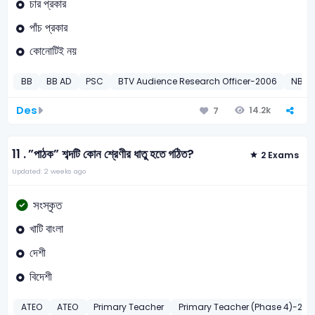
চার প্রকার
পাঁচ প্রকার
কোনোটিই নয়
BB
BB AD
PSC
BTV Audience Research Officer-2006
NBR V
Des
14.2k
7
11 .
”পাঠক” শব্দটি কোন শ্রেণীর ধাতু হতে গঠিত?
2 Exams
Updated: 2 weeks ago
সংস্কৃত
খাটি বাংলা
দেশী
বিদেশী
ATEO
ATEO
Primary Teacher
Primary Teacher (Phase 4)-201