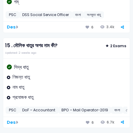
গম্‌
PSC
DSS Social Service Officer
বাংলা
সংস্কৃত ধাতু
Des
3.4k
6
15 .
মৌলিক ধাতুর অপর নাম কী?
2 Exams
Updated: 2 weeks ago
সিদ্ধ ধাতু
ণিজন্ত ধাতু
নাম ধাতু
প্রযোজক ধাতু
PSC
DoF – Accountant
BPO – Mail Operator-2019
বাংলা
মৌলিক
Des
6.7k
6