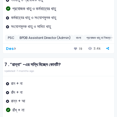
প্রযোজক ধাতু ও কর্মবাচ্যের ধাতু
কর্মবাচ্যের ধাতু ও সংযোগমুলক ধাতু
সংযোগমূলক ধাতু ও সাধিত ধাতু
PSC
BPDB Assistant Director (Admin)
বাংলা
প্রযোজক ধাতু বা ণিজন্ত ধাতু
Des
3.4k
19
7 .
”রান্না” -এর সন্ধি বিচ্ছেদ কোনটি?
Updated: 7 months ago
রান + না
রাঁদ + না
রান্ন + আ
রাঁধ্‌ + না