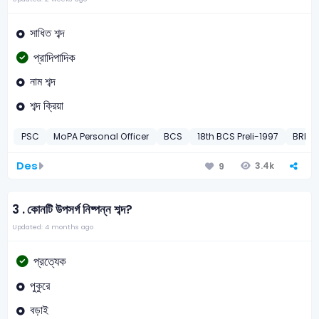
সাধিত শব্দ
প্রাদিপাদিক
নাম শব্দ
শব্দ ক্রিয়া
PSC
MoPA Personal Officer
BCS
18th BCS Preli-1997
BREB 
Des
3.4k
9
3 .
কোনটি উপসর্গ নিষ্পন্ন শব্দ?
Updated: 4 months ago
প্রত্যেক
পুকুরে
বড়াই