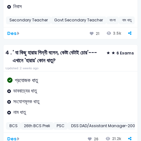
নিবাস
Secondary Teacher
Govt Secondary Teacher
বাংলা
নাম ধাতু
Des
3.5k
21
4 .
' যা কিছু হারায় গিন্নী বলেন, কেষ্টা বেটাই চোর'---
6 Exams
এখানে 'হারায়' কোন ধাতু?
Updated: 2 weeks ago
প্রযোজক ধাতু
ভাববাচ্যের ধাতু
সংযোগমূলক ধাতু
নাম ধাতু
BCS
26th BCS Preli
PSC
DSS DAD/Assistant Manager-2005
Des
21.2k
26