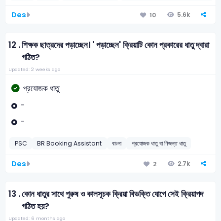
Des
5.6k
10
12 .
শিক্ষক ছাত্রদের পড়াচ্ছেন। ' পড়াচ্ছেন' ক্রিয়াটি কোন প্রকারের ধাতু দ্বারা
গঠিত?
Updated: 2 weeks ago
প্রযোজক ধাতু
-
-
PSC
BR Booking Assistant
বাংলা
প্রযোজক ধাতু বা ণিজন্ত ধাতু
Des
2.7k
2
13 .
কোন ধাতুর সাথে পুরুষ ও কালসূচক ক্রিয়া বিভক্তি যোগে সেই ক্রিয়াপদ
গঠিত হয়?
Updated: 6 months ago