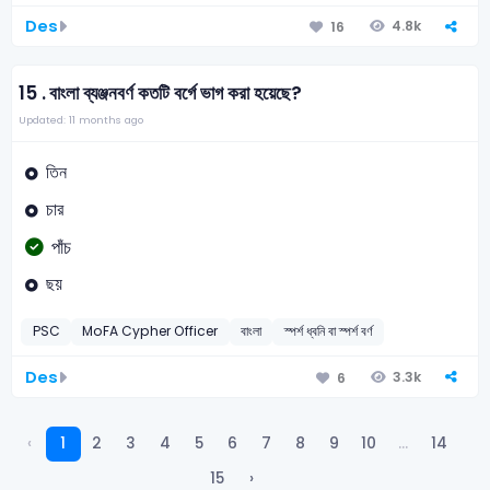
Des
4.8k
16
15 .
বাংলা ব্যঞ্জনবর্ণ কতটি বর্গে ভাগ করা হয়েছে?
Updated: 11 months ago
তিন
চার
পাঁচ
ছয়
PSC
MoFA Cypher Officer
বাংলা
স্পর্শ ধ্বনি বা স্পর্শ বর্ণ
Des
3.3k
6
‹
1
2
3
4
5
6
7
8
9
10
...
14
15
›