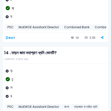
ঝ
ঘ
PSC
MoEWOE Assistant Director
Combined Bank
Combined 
Des
2.2k
10
14 .
তাড়ন জাত মহাপ্রাণ ধ্বনি কোনটি?
Updated: 4 days ago
ড়
ঢ়
ল
র
PSC
MoEWOE Assistant Director
বাংলা
তাড়নজাত বা তাড়িত ধ্বনি