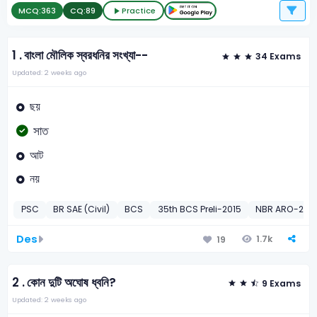
MCQ:
363
CQ:
89
Practice
1 .
বাংলা মৌলিক স্বরধনির সংখ্যা--
34 Exams
Updated: 2 weeks ago
ছয়
সাত
আট
নয়
PSC
BR SAE (Civil)
BCS
35th BCS Preli-2015
NBR ARO-201
Des
1.7k
19
2 .
কোন দুটি অঘোষ ধ্বনি?
9 Exams
Updated: 2 weeks ago