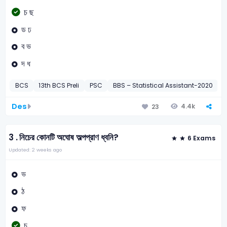
চ ছ
ড ঢ
ব ভ
দ ধ
BCS
13th BCS Preli
PSC
BBS – Statistical Assistant-2020
P
Des
4.4k
23
3 .
নিচের কোনটি অঘোষ অল্পপ্রাণ ধ্বনি?
6 Exams
Updated: 2 weeks ago
ভ
ঠ
ফ
চ