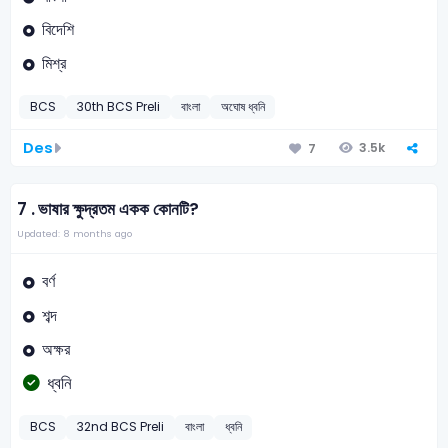
বিদেশি
মিশ্র
BCS
30th BCS Preli
বাংলা
অঘোষ ধ্বনি
Des
3.5k
7
7 .
ভাষার ক্ষুদ্রতম একক কোনটি?
Updated: 8 months ago
বর্ণ
শব্দ
অক্ষর
ধ্বনি
BCS
32nd BCS Preli
বাংলা
ধ্বনি