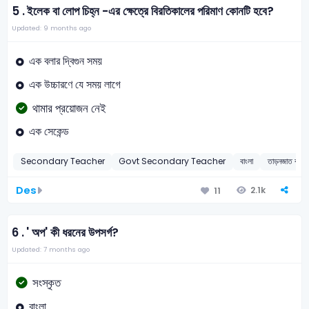
5 .
ইলেক বা লোপ চিহ্ন -এর ক্ষেত্রে বিরতিকালের পরিমাণ কোনটি হবে?
Updated: 9 months ago
এক বলার দ্বিগুন সময়
এক উচ্চারণে যে সময় লাগে
থামার প্রয়োজন নেই
এক সেকেন্ড
Secondary Teacher
Govt Secondary Teacher
বাংলা
তাড়নজাত বা তাড়
Des
2.1k
11
6 .
' অপ' কী ধরনের উপসর্গ?
Updated: 7 months ago
সংস্কৃত
বাংলা