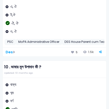
এ, ঐ
ই,ঔ
ঐ, ঔ
ও, ঐ
PSC
MoPA Administrative Officer
DSS House Parent cum Teach
Des
1.5k
5
10 .
ভাষার মূল উপাদান কী ?
Updated: 10 months ago
বাক্য
শব্দ
বর্ণ