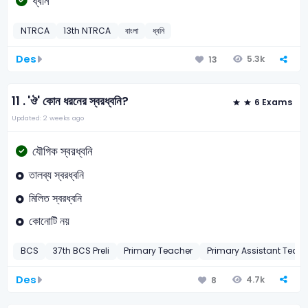
ধ্বনি
NTRCA
13th NTRCA
বাংলা
ধ্বনি
Des
5.3k
13
11 .
'ঔ' কোন ধরনের স্বরধ্বনি?
6 Exams
Updated: 2 weeks ago
যৌগিক স্বরধ্বনি
তালব্য স্বরধ্বনি
মিলিত স্বরধ্বনি
কোনোটি নয়
BCS
37th BCS Preli
Primary Teacher
Primary Assistant Teac
Des
4.7k
8