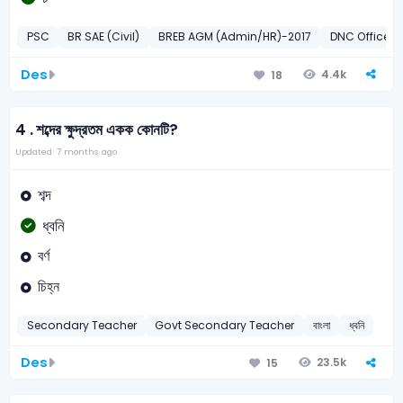
PSC
BR SAE (Civil)
BREB AGM (Admin/HR)-2017
DNC Office A
Des
4.4k
18
4 .
শব্দের ক্ষুদ্রতম একক কোনটি?
Updated: 7 months ago
শব্দ
ধ্বনি
বর্ণ
চিহ্ন
Secondary Teacher
Govt Secondary Teacher
বাংলা
ধ্বনি
Des
23.5k
15