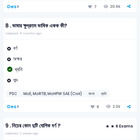
Des
20.9k
7
8 .
ভাষার ক্ষুদ্রতম ভাষিক একক কী?
Updated: 8 months ago
বর্ণ
অক্ষর
ধ্বনি
শব্দ
PSC
MoE, MoRTB, MoHPW SAE (Civil)
বাংলা
ধ্বনি
Des
2.3k
8
9 .
নিচের কোন দুটি যোগিক বর্ণ ?
6 Exams
Updated: 2 weeks ago