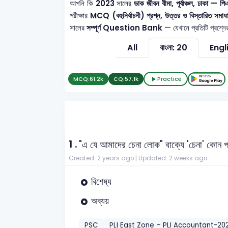
আপনি কি
2023
সালের
ডাক জীবন বীমা, পূর্বাঞ্চল, ঢা
পরীক্ষার
MCQ (বহুনির্বাচনী) প্রশ্ন, উত্তর ও বিস্তারিত সমাধ
সালের
সম্পূর্ণ Question Bank
— যেখানে প্রতিটি প্রশ্নে
All
বাংলা: 20
Engl
MCQ:
61.2k
CQ:
57.1k
Practice
1 .
"এ যে আমাদের চেনা লোক" বাক্যে 'চেনা' কোন 
Created: 2 years ago |
Updated: 2 weeks ago
বিশেষ্য
অব্যয়
PSC
PLI East Zone – PLI Accountant-20