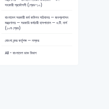
সহকারী প্রকৌশলী (গ্রেড-১০)
বাংলাদেশ সরকারী কর্ম কমিশন সচিবালয় — জনপ্রশাসন
মন্ত্রণালয় — সরকারি কর্মচারী হাসপাতাল — ও.টি. নার্স
(১০ম গ্রেড)
মোংলা বন্দর কর্তৃপক্ষ — লস্কর
All - বাংলাদেশ ডাক বিভাগ
h Officer-2007
BREB Assistant Secretary/AD (Admin)-2017
Var