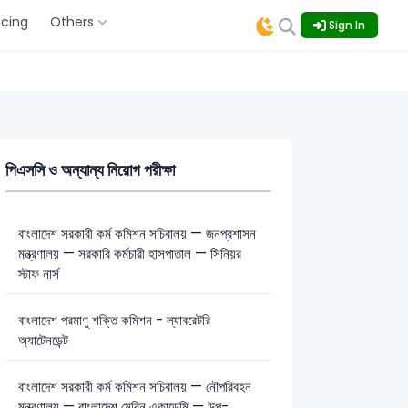
icing
Others
Sign In
পিএসসি ও অন্যান্য নিয়োগ পরীক্ষা
বাংলাদেশ সরকারী কর্ম কমিশন সচিবালয় — জনপ্রশাসন
মন্ত্রণালয় — সরকারি কর্মচারী হাসপাতাল — সিনিয়র
স্টাফ নার্স
বাংলাদেশ পরমাণু শক্তি কমিশন - ল্যাবরেটরি
অ্যাটেনডেন্ট
বাংলাদেশ সরকারী কর্ম কমিশন সচিবালয় — নৌপরিবহন
মন্ত্রণালয় — বাংলাদেশ মেরিন একাডেমি — উপ-