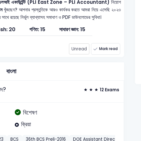
কা — পিএলআই একাউন্টেন্ট (PLI East Zone – PLI Accountant)
নিয়োগ
ান
খুঁজছেন? আপনার প্রস্তুতিকে আরও কার্যকর করতে আমরা নিয়ে এসেছি ২০২৩
র সাথে রয়েছে নির্ভুল ব্যাখ্যাসহ সমাধাণ ও PDF ডাউনলোডের সুবিধা।
ish: 20
গণিত: 15
সাধারণ জ্ঞান: 15
Unread
Mark read
বাংলা
পদ?
12 Exams
বিশেষণ
ক্রিয়া
23
BCS
36th BCS Preli-2016
DOE Assistant Director/Researc