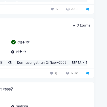
339
6
3 Exams
গো+পদ
গৈ+পদ
23
KB
Karmasangsthan Officer-2009
BEPZA – Sub-Assistant
6.9k
6
কোন কারক?
সম্প্রদান