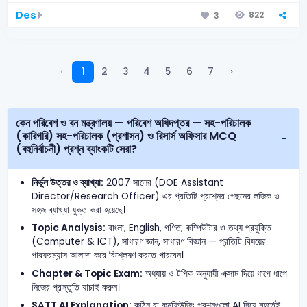
Des
822
3
‹
1
2
3
4
5
6
7
›
কেন পরিবেশ ও বন মন্ত্রণালয় — পরিবেশ অধিদপ্তর — সহ-পরিচালক
(কারিগরি) সহ-পরিচালক (প্রশাসন) ও রিসার্স অফিসার MCQ
(বহুনির্বাচনী) প্রশ্ন ব্যাংকটি সেরা?
নির্ভুল উত্তর ও ব্যাখ্যা:
2007 সালের (DOE Assistant
Director/Research Officer) এর প্রতিটি প্রশ্নের পেছনের লজিক ও
সহজ ব্যাখ্যা যুক্ত করা হয়েছে।
Topic Analysis:
বাংলা, English, গণিত, কম্পিউটার ও তথ্য প্রযুক্তি
(Computer & ICT), সাধারণ জ্ঞান, সাধারণ বিজ্ঞান — প্রতিটি বিষয়ের
পারফরম্যান্স আলাদা করে বিশ্লেষণ করতে পারবেন।
Chapter & Topic Exam:
অধ্যায় ও টপিক অনুযায়ী এক্সাম দিয়ে ধাপে ধাপে
নিজের প্রস্তুতি যাচাই করুন।
SATT AI Explanation:
কঠিন বা কনফিউজিং প্রশ্নগুলো AI দিয়ে মুহূর্তেই