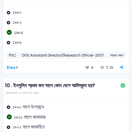
১৯৮০
১৯৮২
১৯৮৫
১৯৮৬
PSC
DOE Assistant Director/Research Officer-2007
সাধারণ জ্ঞান
U
Des
3.2k
8
10 .
ইনসুলিন প্রথম কত সালে কোন দেশে আবিস্কৃত হয়?
Updated: 4 months ago
১৯২০ সালে ইংল্যান্ডে
১৯২১ সালে কানাডায়
১৯২২ সালে জামার্নিতে