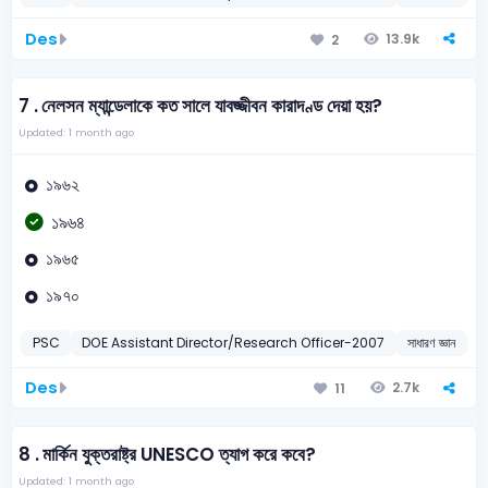
Des
13.9k
2
7 .
নেলসন ম্যান্ডেলাকে কত সালে যাবজ্জীবন কারাদণ্ড দেয়া হয়?
Updated: 1 month ago
১৯৬২
১৯৬৪
১৯৬৫
১৯৭০
PSC
DOE Assistant Director/Research Officer-2007
সাধারণ জ্ঞান
নে
Des
2.7k
11
8 .
মার্কিন যুক্তরাষ্ট্র UNESCO ত্যাগ করে কবে?
Updated: 1 month ago