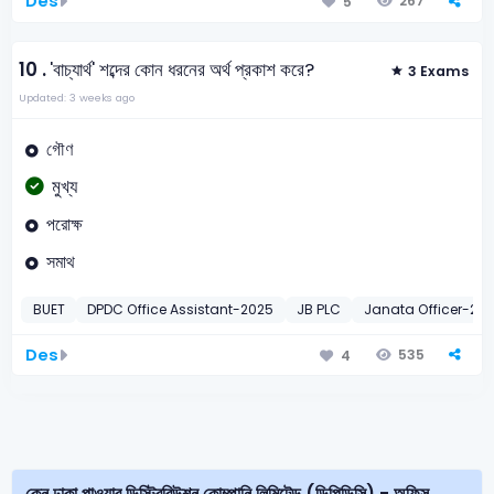
Des
267
5
10 .
'বাচ্যার্থ' শব্দের কোন ধরনের অর্থ প্রকাশ করে?
3 Exams
Updated: 3 weeks ago
গৌণ
মুখ্য
পরোক্ষ
সমাথ
BUET
DPDC Office Assistant-2025
JB PLC
Janata Officer-20
Des
535
4
কেন ঢাকা পাওয়ার ডিস্ট্রিবিউশন কোম্পানি লিমিটেড (ডিপিডিসি) - অফিস