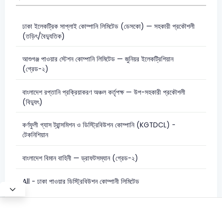
ঢাকা ইলেকট্রিক সাপ্লাই কোম্পানি লিমিটেড (ডেসকো) — সহকারী প্রকৌশলী
(তড়িৎ/বৈদ্যুতিক)
আশুগঞ্জ পাওয়ার স্টেশন কোম্পানি লিমিটেড — জুনিয়র ইলেকট্রিশিয়ান
(গ্রেড-২)
বাংলাদেশ রপ্তানি প্রক্রিয়াকরণ অঞ্চল কর্তৃপক্ষ — উপ-সহকারী প্রকৌশলী
(বিদ্যুৎ)
কর্ণফুলী গ্যাস ট্রান্সমিশন ও ডিস্ট্রিবিউশন কোম্পানি (KGTDCL) -
টেকনিশিয়ান
বাংলাদেশ বিমান বাহিনী — ড্রাফটসম্যান (গ্রেড-২)
All - ঢাকা পাওয়ার ডিস্ট্রিবিউশন কোম্পানী লিমিটেড
Test Mode