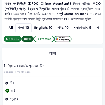
অফিস অ্যাসিস্ট্যান্ট (DPDC Office Assistant)
নিয়োগ পরীক্ষার
MCQ
(বহুনির্বাচনী) প্রশ্ন, উত্তর ও বিস্তারিত সমাধান
খুঁজছেন? আপনার প্রস্তুতিকে আরও
কার্যকর করতে আমরা নিয়ে এসেছি ২০২৫ সালের
সম্পূর্ণ Question Bank
— যেখানে
প্রতিটি প্রশ্নের সাথে রয়েছে নির্ভুল ব্যাখ্যাসহ সমাধাণ ও PDF ডাউনলোডের সুবিধা।
All
বাংলা: 10
English: 10
গণিত: 10
সাধারণ জ্ঞান: 9
সাধারণ 
MCQ:
2.4k
CQ:
1k
Practice
বাংলা
1 .
'সূর্য' এর সমার্থক শব্দ কোনটি?
Updated: 7 months ago
নীর
রবি
বসুন্ধরা