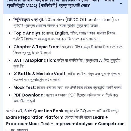
অ্যাসিস্ট্যান্ট MCQ (বহুনির্বাচনী) প্রশ্ন ব্যাংকটি সেরা?
নির্ভুল উত্তর ও ব্যাখ্যা:
2025 সালের (DPDC Office Assistant) এর
প্রতিটি প্রশ্নের পেছনের লজিক ও সহজ ব্যাখ্যা যুক্ত করা হয়েছে।
Topic Analysis:
বাংলা, English, গণিত, সাধারণ জ্ঞান, সাধারণ বিজ্ঞান —
প্রতিটি বিষয়ের পারফরম্যান্স আলাদা করে বিশ্লেষণ করতে পারবেন।
Chapter & Topic Exam:
অধ্যায় ও টপিক অনুযায়ী এক্সাম দিয়ে ধাপে ধাপে
নিজের প্রস্তুতি যাচাই করুন।
SATT AI Explanation:
কঠিন বা কনফিউজিং প্রশ্নগুলো AI দিয়ে মুহূর্তেই
বুঝে নিন।
⚔️ Battle & Mistake Vault:
লাইভ ব্যাটেল খেলুন এবং ভুল প্রশ্নগুলো
সংরক্ষণ করে পুনরায় প্র্যাকটিস করুন।
Mock Test:
রিয়েল এক্সামের মতো মক টেস্ট দিয়ে নিজের প্রস্তুতি যাচাই করুন।
PDF Download:
প্রশ্ন ও সমাধান PDF হিসেবে ডাউনলোড বা প্রিন্ট করে
অফলাইনে পড়ুন।
আমাদের এই
নিয়োগ Question Bank
শুধুমাত্র MCQ নয় — এটি একটি সম্পূর্ণ
Exam Preparation Platform
যেখানে আপনি পাবেন
Learn +
Practice + Mock Test + Improve + Analysis + Competition
— সব একসাথে।