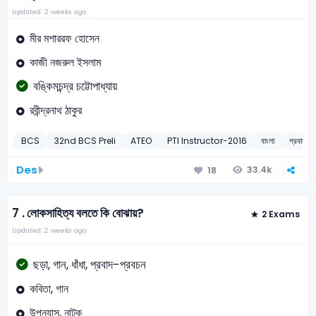
Updated: 2 weeks ago
মীর মশাররফ হোসেন
কাজী নজরুল ইসলাম
বঙ্কিমচন্দ্র চট্টোপাধ্যায়
রবীন্দ্রনাথ ঠাকুর
BCS
32nd BCS Preli
ATEO
PTI Instructor-2016
বাংলা
প্রবাদ-প
Des
33.4k
18
7 .
লোকসাহিত্য বলতে কি বোঝায়?
2 Exams
Updated: 2 weeks ago
ছড়া, গান, ধাঁধা, প্রবাদ-প্রবচন
কবিতা, গান
উপন্যাস, নাটক