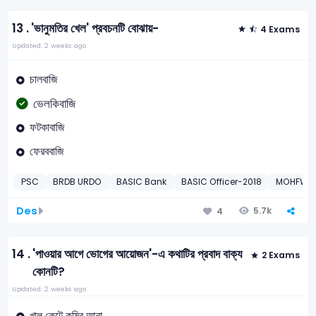
13 .
'ভানুমতির খেল' প্রবচনটি বোঝায়-
4 Exams
Updated: 2 weeks ago
চালবাজি
ভেলকিবাজি
ফটকাবাজি
ফেরববাজি
PSC
BRDB URDO
BASIC Bank
BASIC Officer-2018
MOHFW – 
Des
5.7k
4
14 .
'পাওয়ার আগে ভোগের আয়োজন'-এ কথাটির প্রবাদ বাক্য
2 Exams
কোনটি?
Updated: 2 weeks ago
খাল কেটে কুমির আনা