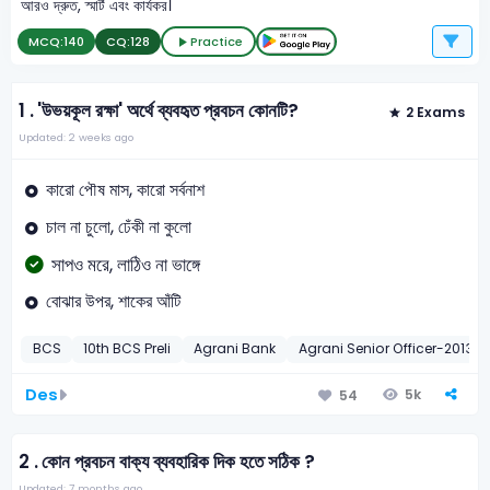
আরও দ্রুত, স্মার্ট এবং কার্যকর।
MCQ:
140
CQ:
128
Practice
1 .
'উভয়কূল রক্ষা' অর্থে ব্যবহৃত প্রবচন কোনটি?
2 Exams
Updated: 2 weeks ago
কারো পৌষ মাস, কারো সর্বনাশ
চাল না চুলো, ঢেঁকী না কুলো
সাপও মরে, লাঠিও না ভাঙ্গে
বোঝার উপর, শাকের আঁটি
BCS
10th BCS Preli
Agrani Bank
Agrani Senior Officer-2013
Des
5k
54
2 .
কোন প্রবচন বাক্য ব্যবহারিক দিক হতে সঠিক ?
Updated: 7 months ago