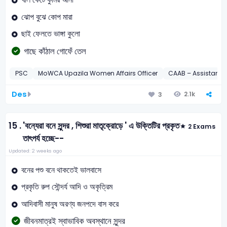
ঝোপ বুঝে কোপ মারা
ছাই ফেলতে ভাঙ্গা কুলো
গাছে কাঁঠাল গোফেঁ তেল
PSC
MoWCA Upazila Women Affairs Officer
CAAB – Assistant S
Des
2.1k
3
15 .
'বন্যেরা বনে সুন্দর , শিশুরা মাতৃক্রোড়ে ' এ উক্তিটির প্রকৃত
2 Exams
তাৎপর্য হচ্ছে--
Updated: 2 weeks ago
বনের পশু বনে থাকতেই ভালবাসে
প্রকৃতি রুপ সৌন্দর্য আদি ও অকৃত্রিম
আদিবাসী মানুষ অরণ্য জনপদে বাস করে
জীবনমাত্রই স্বাভাবিক অবস্থানে সুন্দর