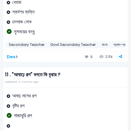
বেহায়া
স্বার্থপর ব্যক্তি
চালবাজ লোক
সুসময়ের বন্ধু
Secondary Teacher
Govt Secondary Teacher
বাংলা
প্রবাদ-প্রবচন
Des
2.5k
5
11 .
"আষাঢ়ে গল্প" বলতে কি বুঝায় ?
Updated: 4 months ago
আষাঢ় মাসের গল্প
বৃষ্টির গল্প
গাজাখুরি গল্প