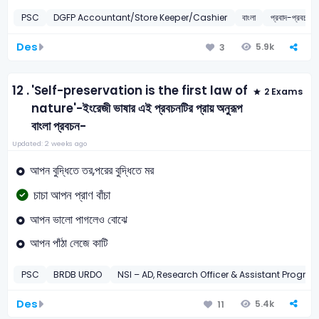
PSC
DGFP Accountant/Store Keeper/Cashier
বাংলা
প্রবাদ-প্রবচন
Des
5.9k
3
12 .
'Self-preservation is the first law of
2 Exams
nature'-ইংরেজী ভাষার এই প্রবচনটির প্রায় অনুরূপ
বাংলা প্রবচন-
Updated: 2 weeks ago
আপন বুদ্ধিতে তর,পরের বুদ্ধিতে মর
চাচা আপন প্রাণ বাঁচা
আপন ভালো পাগলেও বোঝে
আপন পাঁঠা লেজে কাটি
PSC
BRDB URDO
NSI – AD, Research Officer & Assistant Progr
Des
5.4k
11