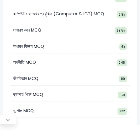
কম্পিউটার ও তথ্য প্রযুক্তি (Computer & ICT) MCQ
3.9k
সাধারণ জ্ঞান MCQ
29.5k
সাধারণ বিজ্ঞান MCQ
6k
অর্থনীতি MCQ
245
জীববিজ্ঞান MCQ
119
ব্যবসায় শিক্ষা MCQ
150
ভূগোল MCQ
222
Test Mode