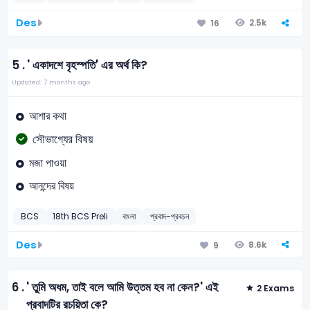
Des
2.5k
16
5 .
' একাদশে বৃহস্পতি' এর অর্থ কি?
Updated: 7 months ago
আশার কথা
সৌভাগ্যের বিষয়
মজা পাওয়া
আনন্দের বিষয়
BCS
18th BCS Preli
বাংলা
প্রবাদ-প্রবচন
Des
8.6k
9
6 .
' তুমি অধম, তাই বলে আমি উত্তম হব না কেন?' এই
2 Exams
প্রবাদটির রচয়িতা কে?