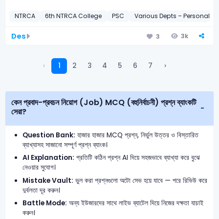
NTRCA
6th NTRCA College
PSC
Various Depts – Personal Of
Des
3k
3
‹
1
2
3
4
5
6
7
›
কেন প্রবাদ-প্রবচন নিয়োগ (Job) MCQ (বহুনির্বাচনী) প্রশ্ন ব্যাংকটি
সেরা?
Question Bank:
হাজার হাজার MCQ প্রশ্ন, নির্ভুল উত্তর ও বিস্তারিত
ব্যাখ্যাসহ সাজানো সম্পূর্ণ প্রশ্ন ব্যাংক।
AI Explanation:
প্রতিটি কঠিন প্রশ্ন AI দিয়ে সহজভাবে ব্যাখ্যা করে বুঝে
নেওয়ার সুযোগ।
Mistake Vault:
ভুল করা প্রশ্নগুলো অটো সেভ হয়ে যাবে — পরে রিভিউ করে
দুর্বলতা দূর করুন।
Battle Mode:
অন্য ইউজারদের সাথে লাইভ ব্যাটেল দিয়ে নিজের দক্ষতা যাচাই
করুন।