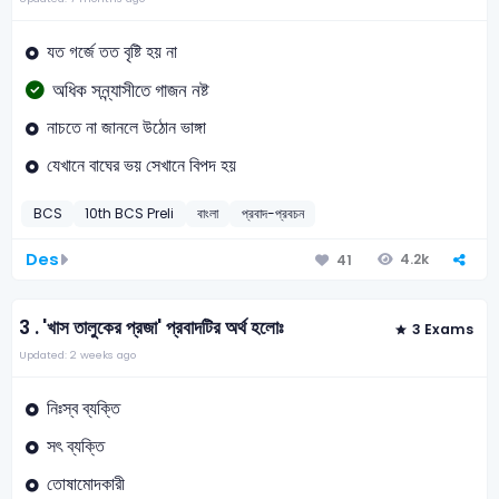
যত গর্জে তত বৃষ্টি হয় না
অধিক সন্ন্যাসীতে গাজন নষ্ট
নাচতে না জানলে উঠোন ভাঙ্গা
যেখানে বাঘের ভয় সেখানে বিপদ হয়
BCS
10th BCS Preli
বাংলা
প্রবাদ-প্রবচন
Des
4.2k
41
3 .
'খাস তালুকের প্রজা' প্রবাদটির অর্থ হলোঃ
3 Exams
Updated: 2 weeks ago
নিঃস্ব ব্যক্তি
সৎ ব্যক্তি
তোষামোদকারী