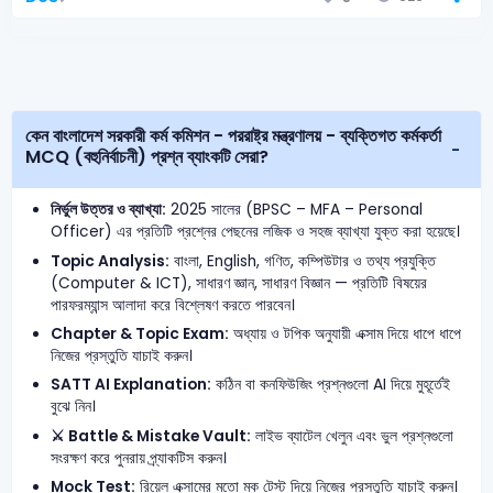
কেন বাংলাদেশ সরকারী কর্ম কমিশন - পররাষ্ট্র মন্ত্রণালয় - ব্যক্তিগত কর্মকর্তা
MCQ (বহুনির্বাচনী) প্রশ্ন ব্যাংকটি সেরা?
নির্ভুল উত্তর ও ব্যাখ্যা:
2025 সালের (BPSC – MFA – Personal
Officer) এর প্রতিটি প্রশ্নের পেছনের লজিক ও সহজ ব্যাখ্যা যুক্ত করা হয়েছে।
Topic Analysis:
বাংলা, English, গণিত, কম্পিউটার ও তথ্য প্রযুক্তি
(Computer & ICT), সাধারণ জ্ঞান, সাধারণ বিজ্ঞান — প্রতিটি বিষয়ের
পারফরম্যান্স আলাদা করে বিশ্লেষণ করতে পারবেন।
Chapter & Topic Exam:
অধ্যায় ও টপিক অনুযায়ী এক্সাম দিয়ে ধাপে ধাপে
নিজের প্রস্তুতি যাচাই করুন।
SATT AI Explanation:
কঠিন বা কনফিউজিং প্রশ্নগুলো AI দিয়ে মুহূর্তেই
বুঝে নিন।
⚔️ Battle & Mistake Vault:
লাইভ ব্যাটেল খেলুন এবং ভুল প্রশ্নগুলো
সংরক্ষণ করে পুনরায় প্র্যাকটিস করুন।
Mock Test:
রিয়েল এক্সামের মতো মক টেস্ট দিয়ে নিজের প্রস্তুতি যাচাই করুন।