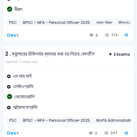
বীরুৎ
PSC
BPSC – MFA – Personal Officer-2025
সাধারণ বিজ্ঞান
উদ্ভিদের শ্র
Des
714
9
2 .
ক্যান্সারের চিকিৎসায় ব্যবহার করা হয় নিচের কোনটি?
2 Exams
Updated: 3 weeks ago
এম.আর.আই
এনজিওগ্রাফি
কেমোথেরাপি
আল্ট্রাসনোগ্রাফি
PSC
BPSC – MFA – Personal Officer-2025
MoPA Administrative 
Des
247
3