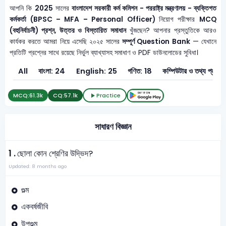
আপনি কি
2025
সালের
বাংলাদেশ সরকারী কর্ম কমিশন - পররাষ্ট্র মন্ত্রণালয় - ব্যক্তিগত
কর্মকর্তা (BPSC – MFA – Personal Officer)
নিয়োগ পরীক্ষার
MCQ
(বহুনির্বাচনী) প্রশ্ন, উত্তর ও বিস্তারিত সমাধান
খুঁজছেন? আপনার প্রস্তুতিকে আরও
কার্যকর করতে আমরা নিয়ে এসেছি ২০২৫ সালের
সম্পূর্ণ Question Bank
— যেখানে
প্রতিটি প্রশ্নের সাথে রয়েছে নির্ভুল ব্যাখ্যাসহ সমাধাণ ও PDF ডাউনলোডের সুবিধা।
All
বাংলা: 24
English: 25
গণিত: 18
কম্পিউটার ও 
MCQ:
61.3k
CQ:
57.1k
Practice
সাধারণ বিজ্ঞান
1 .
ছোলা কোন শ্রেণির উদ্ভিদ?
Updated: 8 months ago
গুল্ম
একবর্ষজীবি
উপগুল্ম