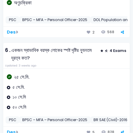
অণুচক্রিকা
PSC
BPSC – MFA – Personal Officer-2025
DOL Population and F
Des
568
2
6 .
একজন স্বাভাবিক বয়স্ক লোকের স্পষ্ট দৃষ্টির ন্যূনতম
4 Exams
দূরত্ব কত?
Updated: 3 weeks ago
২৫ সে.মি.
৫ সে.মি.
১০ সে.মি
৫০ সে.মি
PSC
BPSC – MFA – Personal Officer-2025
BR SAE (Civil)-2016
Des
828
5