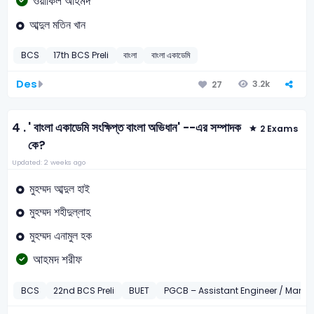
ওয়াকিল আহমদ
আব্দুল মতিন খান
BCS
17th BCS Preli
বাংলা
বাংলা একাডেমি
Des
3.2k
27
4 .
' বাংলা একাডেমি সংক্ষিপ্ত বাংলা অভিধান' --এর সম্পাদক
2 Exams
কে?
Updated: 2 weeks ago
মুহম্মদ আব্দুল হাই
মুহম্মদ শহীদুল্লাহ
মুহম্মদ এনামুল হক
আহমদ শরীফ
BCS
22nd BCS Preli
BUET
PGCB – Assistant Engineer / Mana