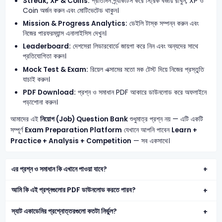
Streak, XP & Coins:
প্রতিদিন প্র্যাকটিস করে স্ট্রিক বজায় রাখুন, XP ও
Coin অর্জন করুন এবং মোটিভেটেড থাকুন।
Mission & Progress Analytics:
ডেইলি টাস্ক সম্পন্ন করুন এবং
নিজের পারফরম্যান্স এনালাইসিস দেখুন।
Leaderboard:
দেশসেরা লিডারবোর্ডে জায়গা করে নিন এবং অন্যদের সাথে
প্রতিযোগিতা করুন।
Mock Test & Exam:
রিয়েল এক্সামের মতো মক টেস্ট দিয়ে নিজের প্রস্তুতি
যাচাই করুন।
PDF Download:
প্রশ্ন ও সমাধান PDF আকারে ডাউনলোড করে অফলাইনে
পড়াশোনা করুন।
আমাদের এই
নিয়োগ (Job) Question Bank
শুধুমাত্র প্রশ্ন নয় — এটি একটি
সম্পূর্ণ
Exam Preparation Platform
যেখানে আপনি পাবেন
Learn +
Practice + Analysis + Competition
— সব একসাথে।
এর প্রশ্ন ও সমাধান কি এখানে পাওয়া যাবে?
আমি কি এই প্রশ্নগুলোর PDF ডাউনলোড করতে পারব?
স্যাট একাডেমির প্রশ্নোত্তরগুলো কতটা নির্ভুল?