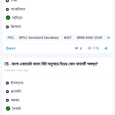
শিক্ষা
সাংবাদিকতা
সাহিত্য
শিল্পকলা
PSC
BPSC Assistant Secretary
BUET
BREB AGM-2026
বাংলা
Des
1.7k
6
15 .
বাংলা একাডেমি বানান বিধি অনুসারে নিচের কোন বানানটি অশুদ্ধ?
Updated: 1 year ago
ঊনসত্তর
রচনাবলি
মরুঝড়
বৈশাখি