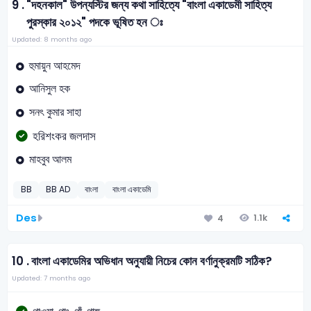
9 .
"দহনকাল" উপন্যস্টির জন্য কথা সাহিত্যে "বাংলা একাডেমী সাহিত্য
পুরস্কার ২০১২" পদকে ভূষিত হন ঃ
Updated: 8 months ago
হুমায়ুন আহমেদ
আনিসুল হক
সনৎ কুমার সাহা
হরিশংকর জলদাস
মাহবুব আলম
BB
BB AD
বাংলা
বাংলা একাডেমি
Des
1.1k
4
10 .
বাংলা একাডেমির অভিধান অনুযায়ী নিচের কোন বর্ণানুক্রমটি সঠিক?
Updated: 7 months ago