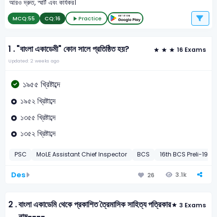
আরও দ্রুত, স্মার্ট এবং কার্যকর।
MCQ:
55
CQ:
16
Practice
1 .
"বাংলা একাডেমী" কোন সালে প্রতিষ্ঠিত হয়?
16 Exams
Updated: 2 weeks ago
১৯৫৫ খ্রিষ্টাব্দে
১৯৫২ খ্রিষ্টাব্দে
১৩৫৫ খ্রিষ্টাব্দে
১৩৫২ খ্রিষ্টাব্দে
PSC
MoLE Assistant Chief Inspector
BCS
16th BCS Preli-1994
Des
3.1k
26
2 .
বাংলা একাডেমি থেকে প্রকাশিত ত্রৈমাসিক সাহিত্য পত্রিকার
3 Exams
নাম----