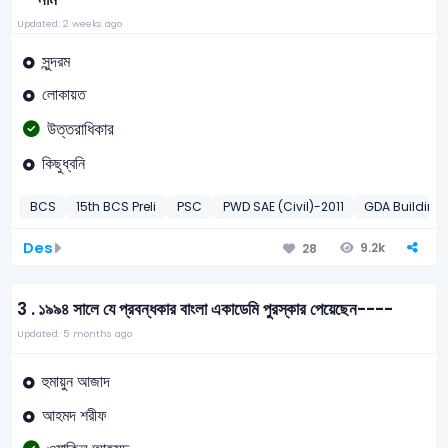
Updated: 2 weeks ago
সুন্দরম
লোকায়ত
উত্তরাধিকার
কিছুধ্বনি
BCS
15th BCS Preli
PSC
PWD SAE (Civil)-2011
GDA Building
Des
9.2k
28
3 .
১৯৯৪ সালে যে প্রবন্ধকার বাংলা একাডেমি পুরস্কার পেয়েছেন----
Updated: 5 months ago
হুমায়ুন আজাদ
আহমদ শরীফ