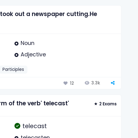
e took out a newspaper cutting.He
Noun
Adjective
Participles
3.3k
12
m of the verb' telecast'
2 Exams
telecast
telecasten