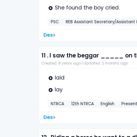
She found the boy cried.
PSC
REB Assistant Secretary/Assistant
Des
11 .
I saw the beggar _____ on th
Created: 8 years ago |
Updated: 2 months ago
laid
lay
NTRCA
12th NTRCA
English
Present
Des