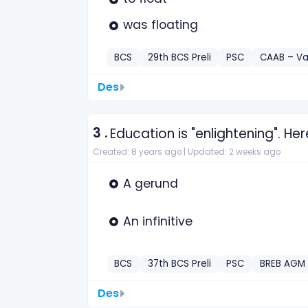
was floating
BCS
29th BCS Preli
PSC
CAAB – Va
Des
3 .
Education is "enlightening". Here
Created: 8 years ago |
Updated: 2 weeks ago
A gerund
An infinitive
BCS
37th BCS Preli
PSC
BREB AGM 
Des