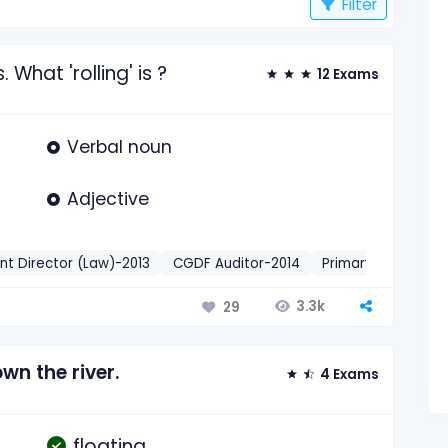
Filter
What 'rolling' is ?
12 Exams
Verbal noun
Adjective
nt Director (Law)-2013
CGDF Auditor-2014
Primary Teacher
3.3k
29
n the river.
4 Exams
floating