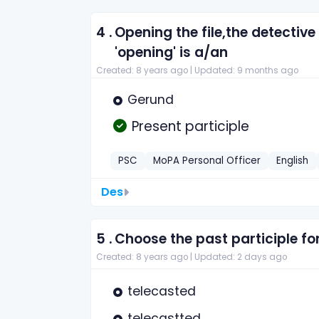
4 .
Opening the file,the detectiv
'opening' is a/an
Created: 8 years ago |
Updated: 9 months ago
Gerund
Present participle
PSC
MoPA Personal Officer
English
Des
5 .
Choose the past participle for
Created: 8 years ago |
Updated: 2 days ago
telecasted
telecastted