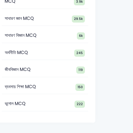
MCQ
3.9k
সাধারণ জ্ঞান MCQ
29.5k
সাধারণ বিজ্ঞান MCQ
6k
অর্থনীতি MCQ
245
জীববিজ্ঞান MCQ
119
Primary Assistant Teacher-2018
NTRCA
15th NTRCA College-
ব্যবসায় শিক্ষা MCQ
150
ভূগোল MCQ
222