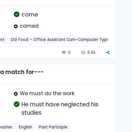
come
camed
ant
DG Food – Office Assistant Cum-Computer Typist-2014
E
8.8k
5
s a match for---
We must do the work
He must have neglected his
studies
eacher
English
Past Participle