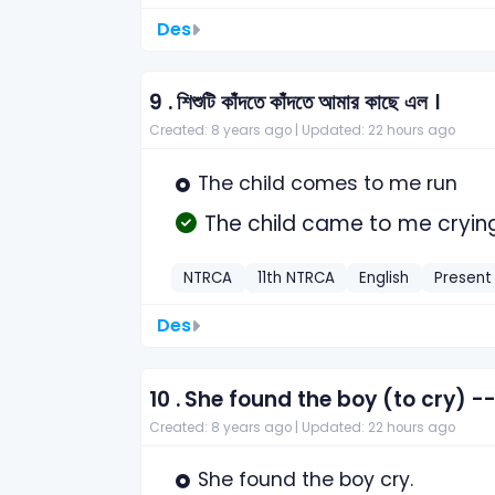
Des
9 .
শিশুটি কাঁদতে কাঁদতে আমার কাছে এল ।
Created: 8 years ago |
Updated: 22 hours ago
The child comes to me run
The child came to me cryin
NTRCA
11th NTRCA
English
Present 
Des
10 .
She found the boy (to cry) -
Created: 8 years ago |
Updated: 22 hours ago
She found the boy cry.