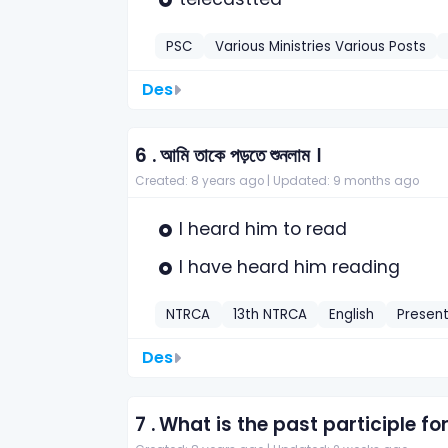
PSC
Various Ministries Various Posts
Des
6 .
আমি তাকে পড়তে শুনলাম ।
Created: 8 years ago |
Updated: 9 months ago
I heard him to read
I have heard him reading
NTRCA
13th NTRCA
English
Present
Des
7 .
What is the past participle f