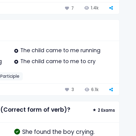
1.4k
7
The child came to me running
g
The child came to me to cry
Participle
6.1k
3
-(Correct form of verb)?
2 Exams
She found the boy crying.