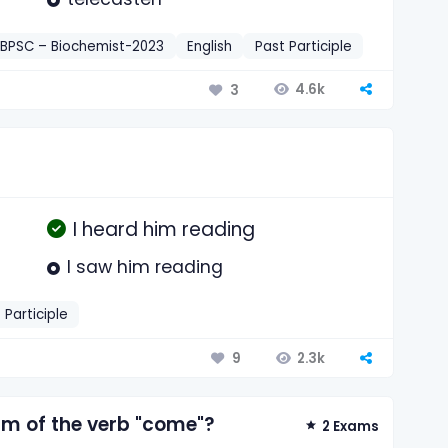
BPSC – Biochemist-2023
English
Past Participle
4.6k
3
I heard him reading
I saw him reading
 Participle
2.3k
9
orm of the verb "come"?
2 Exams