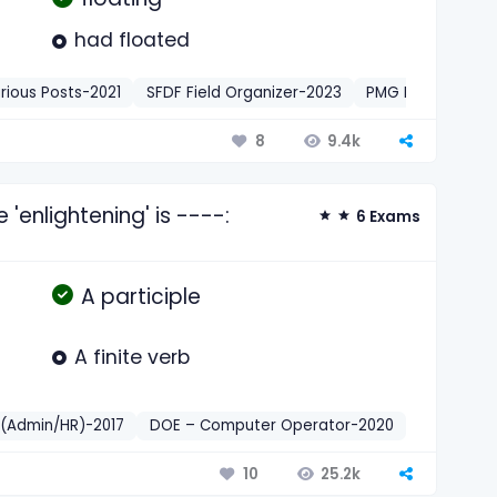
had floated
rious Posts-2021
SFDF Field Organizer-2023
PMG Rajshahi Po
9.4k
8
 'enlightening' is ----:
6 Exams
A participle
A finite verb
(Admin/HR)-2017
DOE – Computer Operator-2020
DTE – Acc
25.2k
10