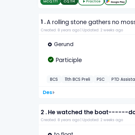
MCQ:
171
CQ:
114
Practice
1 .
A rolling stone gathers no moss. 
Created: 8 years ago |
Updated: 2 weeks ago
Gerund
Participle
BCS
11th BCS Preli
PSC
PTD Assista
Des
2 .
He watched the boat------dow
Created: 8 years ago |
Updated: 2 weeks ago
to float