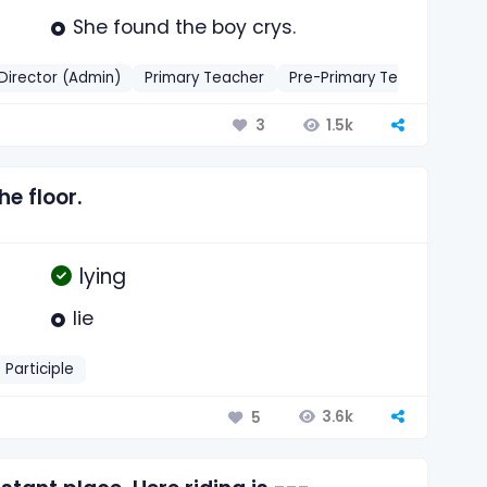
She found the boy crys.
 Director (Admin)
Primary Teacher
Pre-Primary Teacher-2013
1.5k
3
e floor.
lying
lie
 Participle
3.6k
5