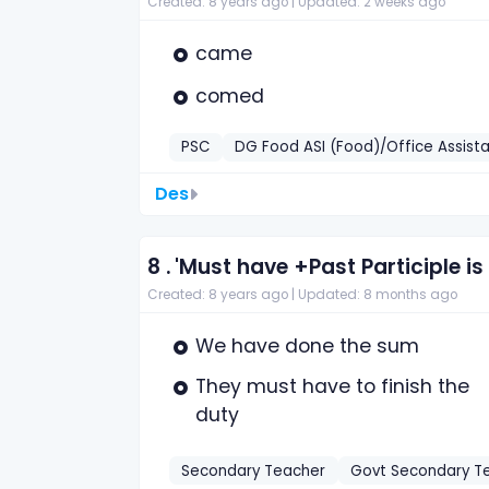
Created: 8 years ago |
Updated: 2 weeks ago
came
comed
PSC
DG Food ASI (Food)/Office Assist
Des
8 .
'Must have +Past Participle i
Created: 8 years ago |
Updated: 8 months ago
We have done the sum
They must have to finish the
duty
Secondary Teacher
Govt Secondary T