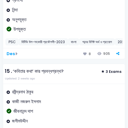
প্রশংসা
নিন্দা
অনুপযুক্ত
উপযুক্ত
PSC
বিটিভি উপ-সহকারী প্রকৌশলী-2023
বাংলা
শব্দের বিশিষ্ট অর্থ ও প্রয়োেগ
2023
Des
905
8
15 .
‘কবিতার কথা’ কার প্রবন্ধগ্রন্থ?
3 Exams
Updated: 2 weeks ago
রবীন্দ্রনাথ ঠাকুর
কাজী নজরুল ইসলাম
জীবনানন্দ দাশ
জসীমউদ্দীন