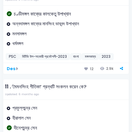
চণ্ডীমঙ্গল কাব্যের কালকেতু উপাখ্যান
অন্নদামঙ্গল কাব্যের মানসিংহ ভাবনন্দ উপাখ্যান
মনসামঙ্গল
ধর্মমঙ্গল
PSC
বিটিভি উপ-সহকারী প্রকৌশলী-2023
বাংলা
মঙ্গলকাব্য
2023
Des
2.9k
12
11 .
‘মৈমনসিংহ গীতিকা’ গ্রন্থটি সংকলন করেন কে?
Updated: 6 months ago
প্রফুল্লচন্দ্র সেন
হীরালাল সেন
দীনেশচন্দ্র সেন