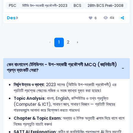
PSC
বিটিভি উপ-সহকারী প্রকৌশলী-2023
BCS
28th BCS Preli-2008
N
Des
4k
6
‹
1
2
›
কেন বাংলাদেশ টেলিভিশন - উপ-সহকারী প্রকৌশলী MCQ (বহুনির্বাচনী)
প্রশ্ন ব্যাংকটি সেরা?
নির্ভুল উত্তর ও ব্যাখ্যা:
2023 সালের (বিটিভি উপ-সহকারী প্রকৌশলী) এর
প্রতিটি প্রশ্নের পেছনের লজিক ও সহজ ব্যাখ্যা যুক্ত করা হয়েছে।
Topic Analysis:
বাংলা, English, কম্পিউটার ও তথ্য প্রযুক্তি
(Computer & ICT), সাধারণ জ্ঞান, সাধারণ বিজ্ঞান — প্রতিটি বিষয়ের
পারফরম্যান্স আলাদা করে বিশ্লেষণ করতে পারবেন।
Chapter & Topic Exam:
অধ্যায় ও টপিক অনুযায়ী এক্সাম দিয়ে ধাপে ধাপে
নিজের প্রস্তুতি যাচাই করুন।
SATT AI Explanation:
কঠিন বা কনফিউজিং প্রশ্নগুলো AI দিয়ে মুহূর্তেই