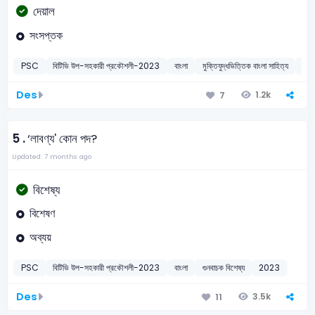
দেয়াল
সংসপ্তক
PSC
বিটিভি উপ-সহকারী প্রকৌশলী-2023
বাংলা
মুক্তিযুদ্ধভিত্তিক বাংলা সাহিত্য
20
Des
1.2k
7
5 .
‘লাবণ্য' কোন পদ?
Updated: 7 months ago
বিশেষ্য
বিশেষণ
অব্যয়
PSC
বিটিভি উপ-সহকারী প্রকৌশলী-2023
বাংলা
গুনবাচক বিশেষ্য
2023
Des
3.5k
11