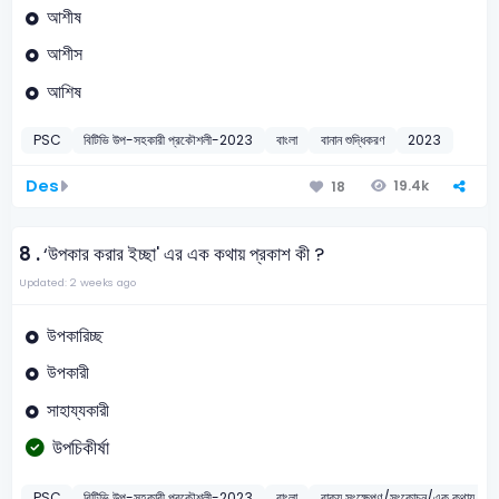
আশীষ
আশীস
আশিষ
PSC
বিটিভি উপ-সহকারী প্রকৌশলী-2023
বাংলা
বানান শুদ্ধিকরণ
2023
Des
19.4k
18
8 .
‘উপকার করার ইচ্ছা' এর এক কথায় প্রকাশ কী ?
Updated: 2 weeks ago
উপকারিচ্ছ
উপকারী
সাহায্যকারী
উপচিকীর্ষা
PSC
বিটিভি উপ-সহকারী প্রকৌশলী-2023
বাংলা
বাক্য সংক্ষেপণ/সংকোচন/এক কথায় প্রক