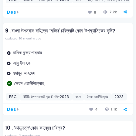
Des
7.2k
8
9 .
বাংলা উপন্যাস সহিত্যে ‘মজিদ' চরিত্রটি কোন উপন্যাসিকের সৃষ্টি?
Updated: 10 months ago
মানিক বন্দ্যোপাধ্যায়
আবু ইসাহক
হুমায়ূন আহমেদ
সৈয়দ ওয়ালীউল্লাহ
PSC
বিটিভি উপ-সহকারী প্রকৌশলী-2023
বাংলা
সৈয়দ ওয়ালিউল্লাহ
2023
Des
1.1k
4
10 .
‘ভাড়ুদত্ত’কোন কাব্যের চরিত্র?
Updated: 3 months ago