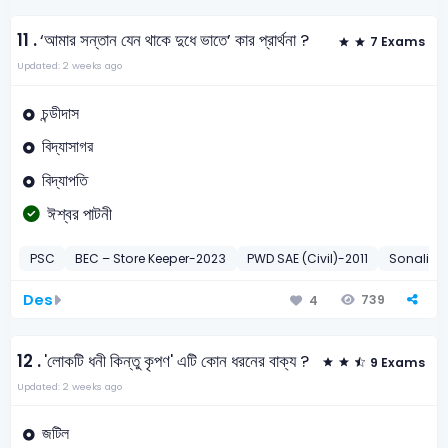
11 .
‘আমার সন্তান যেন থাকে দুধে ভাতে’ কার প্রার্থনা ?
7 Exams
Updated: 2 weeks ago
চন্ডীদাস
বিদ্যাসাগর
বিদ্যাপতি
ঈশ্বর পাটনী
PSC
BEC – Store Keeper-2023
PWD SAE (Civil)-2011
Sonali B
Des
739
4
12 .
'লোকটি ধনী কিন্তু কৃপণ' এটি কোন ধরনের বাক্য ?
9 Exams
Updated: 2 weeks ago
জটিল