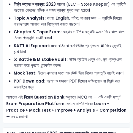
নির্ভুল উত্তর ও ব্যাখ্যা:
2023 সালের (BEC – Store Keeper) এর প্রতিটি
প্রশ্নের পেছনের লজিক ও সহজ ব্যাখ্যা যুক্ত করা হয়েছে।
Topic Analysis:
বাংলা, English, গণিত, সাধারণ জ্ঞান — প্রতিটি বিষয়ের
পারফরম্যান্স আলাদা করে বিশ্লেষণ করতে পারবেন।
Chapter & Topic Exam:
অধ্যায় ও টপিক অনুযায়ী এক্সাম দিয়ে ধাপে ধাপে
নিজের প্রস্তুতি যাচাই করুন।
SATT AI Explanation:
কঠিন বা কনফিউজিং প্রশ্নগুলো AI দিয়ে মুহূর্তেই
বুঝে নিন।
⚔️ Battle & Mistake Vault:
লাইভ ব্যাটেল খেলুন এবং ভুল প্রশ্নগুলো
সংরক্ষণ করে পুনরায় প্র্যাকটিস করুন।
Mock Test:
রিয়েল এক্সামের মতো মক টেস্ট দিয়ে নিজের প্রস্তুতি যাচাই করুন।
PDF Download:
প্রশ্ন ও সমাধান PDF হিসেবে ডাউনলোড বা প্রিন্ট করে
অফলাইনে পড়ুন।
আমাদের এই
নিয়োগ Question Bank
শুধুমাত্র MCQ নয় — এটি একটি সম্পূর্ণ
Exam Preparation Platform
যেখানে আপনি পাবেন
Learn +
Practice + Mock Test + Improve + Analysis + Competition
— সব একসাথে।