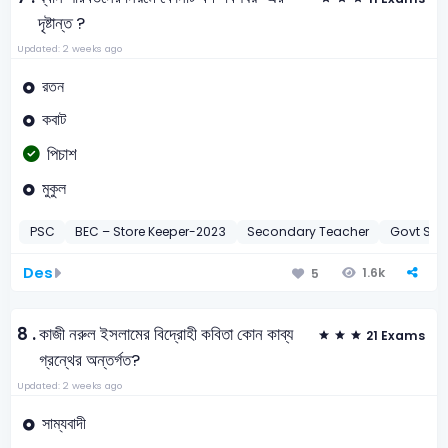
দৃষ্টান্ত ?
Updated: 2 weeks ago
রতন
কবাট
পিচাশ
মুকুল
PSC
BEC – Store Keeper-2023
Secondary Teacher
Govt Sec
Des
1.6k
5
8 .
কাজী নরুল ইসলামের বিদ্রোহী কবিতা কোন কাব্য
21 Exams
গ্রন্থের অন্তর্গত?
Updated: 2 weeks ago
সাম্যবাদী