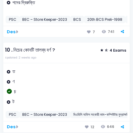
পদের দ্বিরুক্তি
PSC
BEC – Store Keeper-2023
BCS
20th BCS Preli-1998
Se
Des
741
7
10 .
নিচের কোনটি তালব্য বর্ণ ?
4 Exams
Updated: 2 weeks ago
ত
ণ
চ
ট
PSC
BEC – Store Keeper-2023
বিএডিসি অফিস সহকারী কাম-কম্পিউটার মুদ্রাক্ষরি
Des
646
12