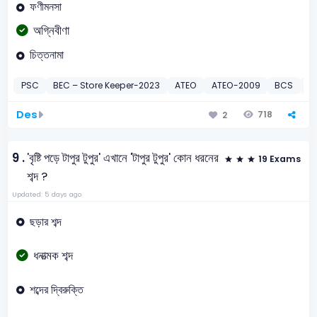
ফণীমনসা
অগ্নিবীণা
চিত্তনামা
PSC
BEC – Store Keeper-2023
ATEO
ATEO-2009
BCS
19
Des
718
2
9 .
'বৃষ্টি পড়ে টাপুর টুপুর' এখানে 'টাপুর টুপুর' কোন ধরনের
19 Exams
শব্দ ?
Updated: 5 days ago
ছড়ার শব্দ
ধনাত্মক শব্দ
শব্দের দ্বিরুক্তি