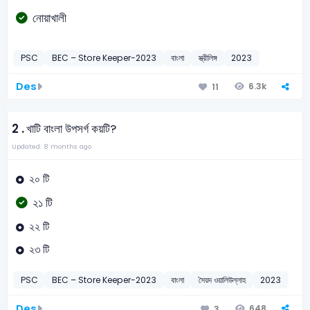
নোয়াখালী
PSC
BEC – Store Keeper-2023
বাংলা
স্ত্রীলিঙ্গ
2023
Des
6.3k
11
2 .
খাটি বাংলা উপসর্গ কয়টি?
Updated: 8 months ago
২০ টি
২১ টি
২২ টি
২৩ টি
PSC
BEC – Store Keeper-2023
বাংলা
সৈয়দ ওয়ালিউল্লাহ
2023
Des
648
3