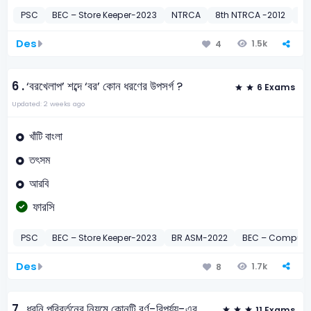
PSC
BEC – Store Keeper-2023
NTRCA
8th NTRCA -2012
Co
Des
1.5k
4
6 .
‘বরখেলাপ’ শব্দে ‘বর’ কোন ধরণের উপসর্গ ?
6 Exams
Updated: 2 weeks ago
খাঁটি বাংলা
তৎসম
আরবি
ফারসি
PSC
BEC – Store Keeper-2023
BR ASM-2022
BEC – Computer
Des
1.7k
8
7 .
ধ্বনি পরিবর্তনের নিয়মে কোনটি বর্ণ-বিপর্যয়-এর
11 Exams