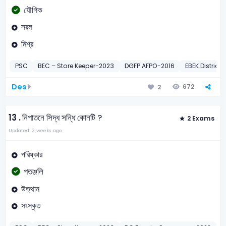
যৌগিক
সরল
মিশ্র
PSC
BEC – Store Keeper-2023
DGFP AFPO-2016
EBEK District
Des
672
2
13 .
নিপাতনে সিদ্ধ সন্ধি কোনটি ?
2 Exams
Updated: 2 weeks ago
পরিষ্কার
পতঞ্জলি
উত্থান
সংস্কৃত