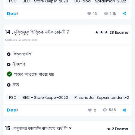
PSC
BEC – Store Keeper-2023
DG Food – Sprayman-2022
বা
Des
1.1k
13
14 .
মুক্তিযুদ্ধ ভিত্তিক নাটক কোনটি ?
28 Exams
Updated: 2 weeks ago
কিত্তনখোলা
নীলদর্পণ
পায়ের আওয়াজ পাওয়া যায়
কবর
PSC
BEC – Store Keeper-2023
Prisons Jail Superintendent-201
Des
535
2
15 .
কচুবনের কালাচাঁদ বাগধারার অর্থ কি ?
2 Exams