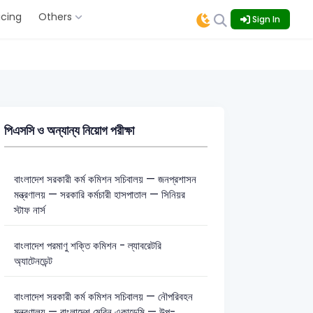
icing
Others
Sign In
পিএসসি ও অন্যান্য নিয়োগ পরীক্ষা
বাংলাদেশ সরকারী কর্ম কমিশন সচিবালয় — জনপ্রশাসন
মন্ত্রণালয় — সরকারি কর্মচারী হাসপাতাল — সিনিয়র
স্টাফ নার্স
বাংলাদেশ পরমাণু শক্তি কমিশন - ল্যাবরেটরি
অ্যাটেনডেন্ট
বাংলাদেশ সরকারী কর্ম কমিশন সচিবালয় — নৌপরিবহন
মন্ত্রণালয় — বাংলাদেশ মেরিন একাডেমি — উপ-