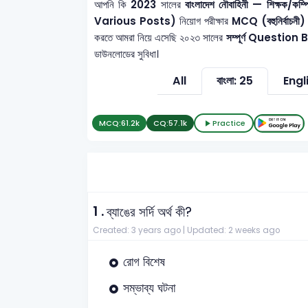
আপনি কি
2023
সালের
বাংলাদেশ নৌবাহিনী — শিক্ষক/ক
Various Posts)
নিয়োগ পরীক্ষার
MCQ (বহুনির্বাচনী) প
করতে আমরা নিয়ে এসেছি ২০২৩ সালের
সম্পূর্ণ Question
ডাউনলোডের সুবিধা।
All
বাংলা: 25
Engl
MCQ:
61.2k
CQ:
57.1k
Practice
1 .
ব্যাঙের সর্দি অর্থ কী?
Created: 3 years ago |
Updated: 2 weeks ago
রোগ বিশেষ
সম্ভাব্য ঘটনা