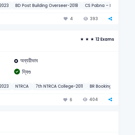
2023
BD Post Building Overseer-2018
CS Pabna – Health Assi
393
4
12 Exams
অব্যয়ীভাব
দ্বিগু
2023
NTRCA
7th NTRCA College-2011
BR Booking Assistant-
404
6