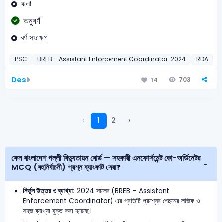
ফলা
অনুবর্ণ
বর্ণ সংক্ষেপ
PSC
BREB – Assistant Enforcement Coordinator-2024
RDA – As
Des
703
14
‹
1
2
›
কেন বাংলাদেশ পল্লী বিদ্যুতায়ন বোর্ড — সহকারী এনফোর্সমেন্ট কো-অর্ডিনেটর
MCQ (বহুনির্বাচনী) প্রশ্ন ব্যাংকটি সেরা?
নির্ভুল উত্তর ও ব্যাখ্যা:
2024 সালের (BREB – Assistant
Enforcement Coordinator) এর প্রতিটি প্রশ্নের পেছনের লজিক ও
সহজ ব্যাখ্যা যুক্ত করা হয়েছে।