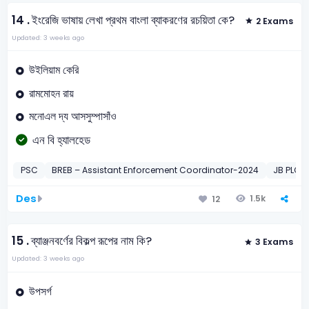
14 .
ইংরেজি ভাষায় লেখা প্রথম বাংলা ব্যাকরণের রচয়িতা কে?
2 Exams
Updated: 3 weeks ago
উইলিয়াম কেরি
রামমোহন রায়
মনোএল দ্য আসসুম্পাসাঁও
এন বি হ্যালহেড
PSC
BREB – Assistant Enforcement Coordinator-2024
JB PLC
Des
1.5k
12
15 .
ব্যাঞ্জনবর্ণের বিকল্প রূপের নাম কি?
3 Exams
Updated: 3 weeks ago
উপসর্গ