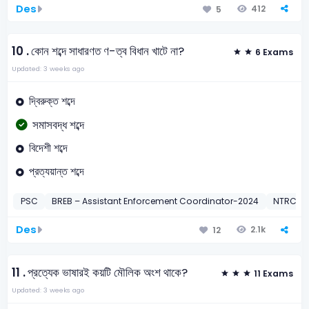
Des
412
5
10 .
কোন শব্দে সাধারণত ণ-ত্ব বিধান খাটে না?
6 Exams
Updated: 3 weeks ago
দ্বিরুক্ত শব্দে
সমাসবদ্ধ শব্দে
বিদেশী শব্দে
প্রত্যয়ান্ত শব্দে
PSC
BREB – Assistant Enforcement Coordinator-2024
NTRCA
Des
2.1k
12
11 .
প্রত্যেক ভাষারই কয়টি মৌলিক অংশ থাকে?
11 Exams
Updated: 3 weeks ago