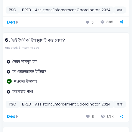
PSC
BREB – Assistant Enforcement Coordinator-2024
বাংলা
বান
Des
395
5
6 .
'দুই সৈনিক' উপন্যাসটি কার লেখা?
Updated: 6 months ago
সৈয়দ শামসুল হক
আখতারুজ্জামান ইলিয়াস
শওকত উসমান
আনোয়ার পাশা
PSC
BREB – Assistant Enforcement Coordinator-2024
বাংলা
শও
Des
1.9k
8