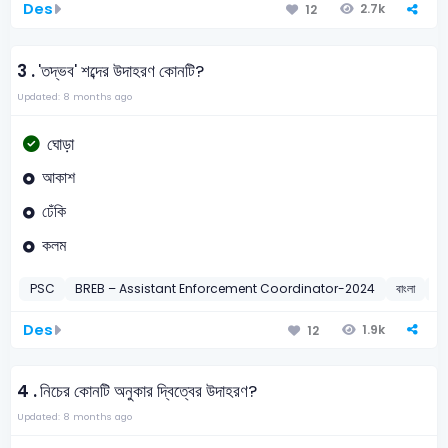
Des
2.7k
12
3 .
'তদ্ভব' শব্দের উদাহরণ কোনটি?
Updated: 8 months ago
ঘোড়া
আকাশ
ঢেঁকি
কলম
PSC
BREB – Assistant Enforcement Coordinator-2024
বাংলা
তদ্
Des
1.9k
12
4 .
নিচের কোনটি অনুকার দ্বিত্বের উদাহরণ?
Updated: 8 months ago