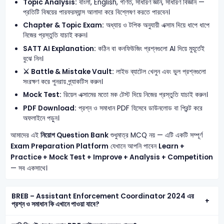
Topic Analysis:
বাংলা, English, গণিত, সাধারণ জ্ঞান, সাধারণ বিজ্ঞান —
প্রতিটি বিষয়ের পারফরম্যান্স আলাদা করে বিশ্লেষণ করতে পারবেন।
Chapter & Topic Exam:
অধ্যায় ও টপিক অনুযায়ী এক্সাম দিয়ে ধাপে ধাপে
নিজের প্রস্তুতি যাচাই করুন।
SATT AI Explanation:
কঠিন বা কনফিউজিং প্রশ্নগুলো AI দিয়ে মুহূর্তেই
বুঝে নিন।
⚔️ Battle & Mistake Vault:
লাইভ ব্যাটেল খেলুন এবং ভুল প্রশ্নগুলো
সংরক্ষণ করে পুনরায় প্র্যাকটিস করুন।
Mock Test:
রিয়েল এক্সামের মতো মক টেস্ট দিয়ে নিজের প্রস্তুতি যাচাই করুন।
PDF Download:
প্রশ্ন ও সমাধান PDF হিসেবে ডাউনলোড বা প্রিন্ট করে
অফলাইনে পড়ুন।
আমাদের এই
নিয়োগ Question Bank
শুধুমাত্র MCQ নয় — এটি একটি সম্পূর্ণ
Exam Preparation Platform
যেখানে আপনি পাবেন
Learn +
Practice + Mock Test + Improve + Analysis + Competition
— সব একসাথে।
BREB – Assistant Enforcement Coordinator 2024 এর
প্রশ্ন ও সমাধান কি এখানে পাওয়া যাবে?