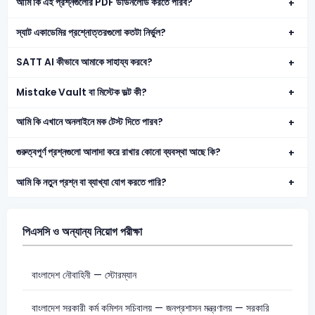
আমি কি এই প্রশ্নগুলোর PDF ডাউনলোড করতে পারব?
স্যাট একাডেমির প্রশ্নোত্তরগুলো কতটা নির্ভুল?
SATT AI কীভাবে আমাকে সাহায্য করবে?
Mistake Vault বা মিস্টেক ভল্ট কী?
আমি কি এখানে অনলাইনে মক টেস্ট দিতে পারব?
গুরুত্বপূর্ণ প্রশ্নগুলো আলাদা করে রাখার কোনো ব্যবস্থা আছে কি?
আমি কি নতুন প্রশ্ন বা ব্যাখ্যা যোগ করতে পারি?
পিএসসি ও অন্যান্য নিয়োগ পরীক্ষা
বাংলাদেশ নৌবাহিনী — স্টোরম্যান
বাংলাদেশ সরকারী কর্ম কমিশন সচিবালয় — জনপ্রশাসন মন্ত্রণালয় — সরকারি