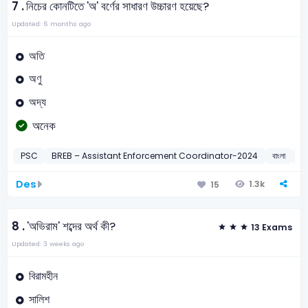
7 .
নিচের কোনটিতে 'অ' বর্ণের সাধারণ উচ্চারণ হয়েছে?
Updated: 6 months ago
অতি
অণু
অদ্য
অনেক
PSC
BREB – Assistant Enforcement Coordinator-2024
বাংলা
বর্
Des
1.3k
15
8 .
'অভিরাম' শব্দের অর্থ কী?
13 Exams
Updated: 3 weeks ago
বিরামহীন
সালিশ