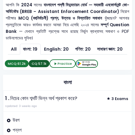
আপনি কি
2024
সালের
বাংলাদেশ পল্লী বিদ্যুতায়ন বোর্ড — সহকারী এনফোর্সমেন্ট কো-
অর্ডিনেটর (BREB – Assistant Enforcement Coordinator)
নিয়োগ
পরীক্ষার
MCQ (বহুনির্বাচনী) প্রশ্ন, উত্তর ও বিস্তারিত সমাধান
খুঁজছেন? আপনার
প্রস্তুতিকে আরও কার্যকর করতে আমরা নিয়ে এসেছি ২০২৪ সালের
সম্পূর্ণ Question
Bank
— যেখানে প্রতিটি প্রশ্নের সাথে রয়েছে নির্ভুল ব্যাখ্যাসহ সমাধাণ ও PDF
ডাউনলোডের সুবিধা।
All
বাংলা: 19
English: 20
গণিত: 20
সাধারণ জ্ঞান: 20
সাধা
MCQ:
61.2k
CQ:
57.1k
Practice
বাংলা
1 .
নিচের কোন শব্দটি ভিন্ন অর্থ প্রকাশ করে?
3 Exams
Updated: 3 weeks ago
উরগ
পন্নগ